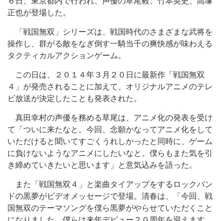
６日、東京都内で行われ、声優の草尾毅、竹本英史、高塚
正也が登場した。
「戦国無双」シリーズは、戦国時代のさまざまな武将を
操作し、群がる敵をなぎ倒す一騎当千の爽快感が味わえる
タクティカルアクションゲーム。
この日は、２０１４年３月２０日に最新作「戦国無双
４」が発売されることに加えて、オリジナルアニメのテレ
ビ放送が決定したことも発表された。
真田幸村の声優を務める草尾は、アニメ化の発表を受け
て「ついに来たなと。今回、念願かなってアニメ化をして
いただけると聞いてすごくうれしかったと同時に、ゲーム
に負けないようなアニメにしたいなと。僕らもまた気を引
き締めていきたいと思います」と意気込みを語った。
また「戦国無双４」と楽曲タイアップをするロックバン
ドの黒夢がビデオメッセージで登場。清春は、「今回、戦
国無双のテーマソングを僕ら黒夢がやらせていただくこと
になりました。僕らは来年デビュー２０周年を迎えます