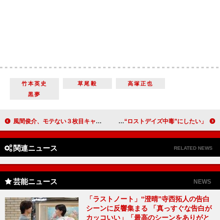
竹本英史
草尾毅
高塚正也
黒夢
風間俊介、モテない３枚目キャラに挑戦 三浦春馬主演の連続ドラマで同級生役
１月土ドラは瀬戸康史主演の恋愛サスペンス 「土曜日を“ロストデイズ中毒”にしたい」
関連ニュース
RELATED NEWS
芸能ニュース
NEWS
「ラストノート」“澄晴”寺西拓人の告白
シーンに反響集まる 「真っすぐな告白が
カッコいい」「最高のシーンをありがと