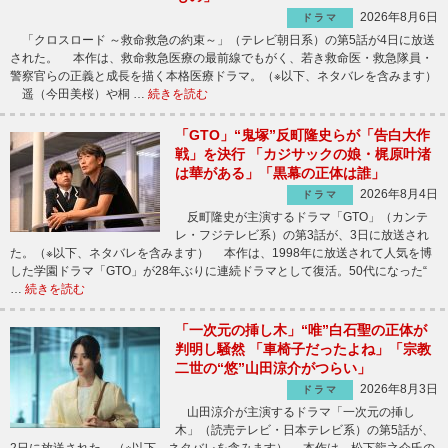
2026年8月6日
ドラマ
「クロスロード ～救命救急の約束～」（テレビ朝日系）の第5話が4日に放送
された。 本作は、救命救急医療の最前線でもがく、若き救命医・救急隊員・
警察官らの正義と成長を描く本格医療ドラマ。（※以下、ネタバレを含みます）
遥（今田美桜）や桐 …
続きを読む
「GTO」“鬼塚”反町隆史らが「告白大作
戦」を決行 「カジサックの娘・梶原叶渚
は華がある」「黒幕の正体は誰」
2026年8月4日
ドラマ
反町隆史が主演するドラマ「GTO」（カンテ
レ・フジテレビ系）の第3話が、3日に放送され
た。（※以下、ネタバレを含みます） 本作は、1998年に放送されて人気を博
した学園ドラマ「GTO」が28年ぶりに連続ドラマとして復活。50代になった“
…
続きを読む
「一次元の挿し木」“唯”白石聖の正体が
判明し騒然 「車椅子だったよね」「宗教
二世の“悠”山田涼介がつらい」
2026年8月3日
ドラマ
山田涼介が主演するドラマ「一次元の挿し
木」（読売テレビ・日本テレビ系）の第5話が、