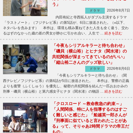
う」
2026年8月7日
ドラマ
内田有紀と寺西拓人がダブル主演するドラマ
「ラストノート」（フジテレビ系）の第5話が、6日に放送された。（※以下、
ネタバレを含みます） 本作は、環境も積み重ねてきた人生も全く違う、交わ
るはずのなかった歳の差の男女が静かに引かれ合い、人生で …
続きを読む
「今夜もシリアルキラーと待ち合わせ」
「磯貝（横山裕）とヒナタ（関水渚）の
共犯関係が深まってきているのがいい」
「縦山裕二さんのグッズ欲しい」
2026年8月6日
ドラマ
「今夜もシリアルキラーと待ち合わせ」（関
西テレビ／フジテレビ系）の第6話が5日に放送された。 本作は、警察の正義
よりも復讐（ふくしゅう）を優先し、秘密の共犯関係を結んだ一匹おおかみの
刑事・磯貝（横山裕）と第六感女子ヒナタ（関水渚）の物語 …
続きを読む
「クロスロード ～救命救急の約束～」
「人間関係、特に人を指導するのはすご
く難しいと感じた」「船越英一郎さんが
『刑事面に似ていると言われたことがあ
る』って、そりゃあ2時間ドラマの帝王だ
もの」