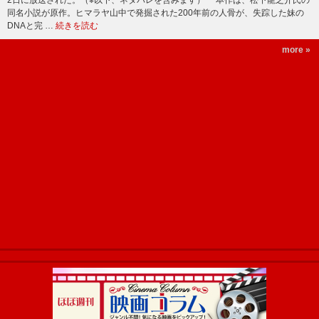
2日に放送された。（※以下、ネタバレを含みます） 本作は、松下龍之介氏の
同名小説が原作。ヒマラヤ山中で発掘された200年前の人骨が、失踪した妹の
DNAと完 …
続きを読む
more »