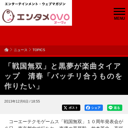
MENU
ニュース
TOPICS
「戦国無双」と黒夢が楽曲タイア
ップ 清春「バッチリ合うものを
作りたい」
2013年12月6日 / 18:55
ポスト
シェア
送る
コーエーテクモゲームス「戦国無双」１０周年発表会が