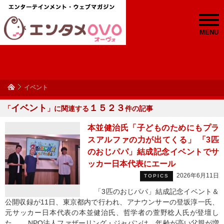
MENU
イベント
イベント
１５２３
「
」に関連する
件の記事
本並健治氏「子どものためにもプラ
スアルファの力が出てくる」 「3匹
のおじパパ」結成記念イベントでサ
ッカー日本代表にエール
2026年6月11日
TOPICS
「3匹のおじパパ」結成記念イベント＆
公開収録が11日、東京都内で行われ、アナウンサーの登坂淳一氏、
元サッカー日本代表の本並健治氏、哲学者の萱野稔人氏が登壇し
た。 NPO法人ファザーリング・ジャパンは、年齢が高い父親が増