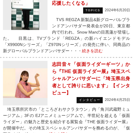
応援したくなる」
2024年6月20日
TOPICS
TVS REGZA 新製品&新グローバルブラ
ンドアンバサダー発表会が20日、東京都
内で行われ、Snow Manの目黒蓮が登場し
た。 目黒は、TVブランド「REGZA」の新ハイエンドモデル
「X9900Nシリーズ」「Z970Nシリーズ」の発売に伴い、同商品の
新グローバルブランドアンバサダー・・・
続きを読む
志田音々「仮面ライダーギーツ」か
ら『THE 仮面ライダー展』埼玉スペ
シャルアンバサダーに「埼玉県出身
者として誇りに思います」【インタ
ビュー】
2024年4月25日
インタビュー
埼玉県所沢市の「ところざわサクラタウン」内「角川武蔵野ミュ
ージアム」3Fの EJアニメミュージアムで、半世紀を超える「仮面
ライダー」の魅力と歴史を紹介する展覧会『THE 仮面ライダー展』
が開催中だ。その埼玉スペシャルアンバサダーを務めるのが、「仮