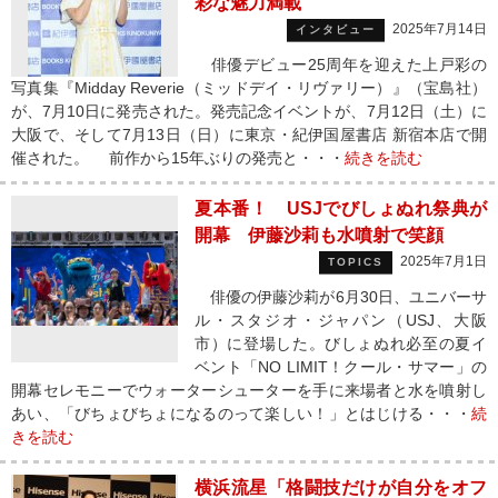
彩な魅力満載
2025年7月14日
インタビュー
俳優デビュー25周年を迎えた上戸彩の
写真集『Midday Reverie（ミッドデイ・リヴァリー）』（宝島社）
が、7月10日に発売された。発売記念イベントが、7月12日（土）に
大阪で、そして7月13日（日）に東京・紀伊国屋書店 新宿本店で開
催された。 前作から15年ぶりの発売と・・・
続きを読む
夏本番！ USJでびしょぬれ祭典が
開幕 伊藤沙莉も水噴射で笑顔
2025年7月1日
TOPICS
俳優の伊藤沙莉が6月30日、ユニバーサ
ル・スタジオ・ジャパン（USJ、大阪
市）に登場した。びしょぬれ必至の夏イ
ベント「NO LIMIT！クール・サマー」の
開幕セレモニーでウォーターシューターを手に来場者と水を噴射し
あい、「びちょびちょになるのって楽しい！」とはじける・・・
続
きを読む
横浜流星「格闘技だけが自分をオフ