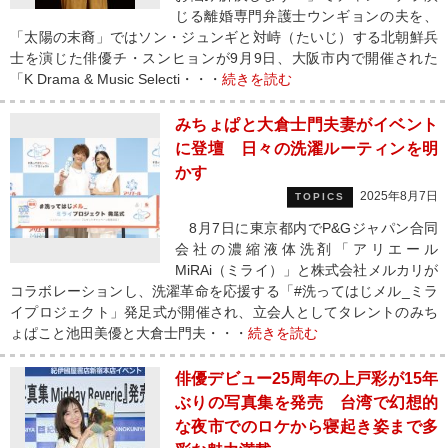
じる離婚専門弁護士ウンギョンの夫を、
「太陽の末裔」ではソン・ジュンギと対峙（たいじ）する北朝鮮兵
士を演じた俳優チ・スンヒョンが9月9日、大阪市内で開催された
「K Drama & Music Selecti・・・
続きを読む
みちょぱと大倉士門夫妻がイベント
に登壇 日々の洗濯ルーティンを明
かす
2025年8月7日
TOPICS
8月7日に東京都内でP&Gジャパン合同
会社の濃縮液体洗剤「アリエール
MiRAi（ミライ）」と株式会社メルカリが
コラボレーションし、洗濯革命を応援する「#洗ってはじメル_ミラ
イプロジェクト」発足式が開催され、立会人としてタレントのみち
ょぱこと池田美優と大倉士門夫・・・
続きを読む
俳優デビュー25周年の上戸彩が15年
ぶりの写真集を発売 台湾で幻想的
な夜市でのロケから寝起き姿まで多