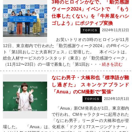
3時のヒロインかなで、「勤労感謝
ウィーク2024」イベントで 「もう
仕事したくない」を「牛丼屋をハシ
ゴしよう」にポジティブ変換
2024年11月12日
TOPICS
お笑いトリオの3時のヒロインが11月
12日、東京都内で行われた「勤労感謝ウィーク2024」のPRイベン
ト「第1回おしごと大喜利フェス」に登壇した。 本イベントは、
総合人材サービスのランスタッド（東京）が「勤労感謝ウィーク」
（11月12〜23日）の一環で募集した「第1回お・・・
続きを読む
なにわ男子・大橋和也「標準語が難
し過ぎた」 スキンケアブランド
「Anua」のCM撮影で“緊張”
2024年10月1日
TOPICS
「Anua」新CM発表会が1日、東京都内
で行われ、CMキャラクターに起用された
「なにわ男子」リーダーの大橋和也が登
場した。 「Anua」は、化粧水「ドクダミ77スージングトナー」