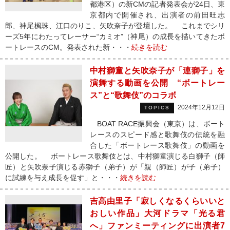
都港区）の新CMの記者発表会が24日、東
京都内で開催され、出演者の前田旺志
郎、神尾楓珠、江口のりこ、矢吹奈子が登壇した。 これまでシリ
ーズ5年にわたってレーサー“カミオ”（神尾）の成長を描いてきたボ
ートレースのCM。発表された新・・・
続きを読む
中村獅童と矢吹奈子が「連獅子」を
演舞する動画を公開 “ボートレー
ス”と“歌舞伎”のコラボ
2024年12月12日
TOPICS
BOAT RACE振興会（東京）は、ボート
レースのスピード感と歌舞伎の伝統を融
合した「ボートレース歌舞伎」の動画を
公開した。 ボートレース歌舞伎とは、中村獅童演じる白獅子（師
匠）と矢吹奈子演じる赤獅子（弟子）が「親（師匠）が子（弟子）
に試練を与え成長を促す」と・・・
続きを読む
吉高由里子「寂しくなるくらいいと
おしい作品」大河ドラマ「光る君
へ」ファンミーティングに出演者7