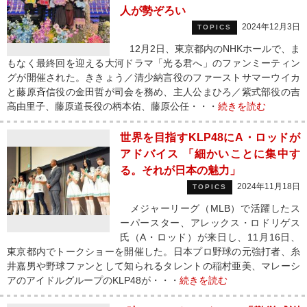
人が勢ぞろい
2024年12月3日
TOPICS
12月2日、東京都内のNHKホールで、ま
もなく最終回を迎える大河ドラマ「光る君へ」のファンミーティン
グが開催された。ききょう／清少納言役のファーストサマーウイカ
と藤原斉信役の金田哲が司会を務め、主人公まひろ／紫式部役の吉
高由里子、藤原道長役の柄本佑、藤原公任・・・
続きを読む
世界を目指すKLP48にA・ロッドが
アドバイス 「細かいことに集中す
る。それが日本の魅力」
2024年11月18日
TOPICS
メジャーリーグ（MLB）で活躍したス
ーパースター、アレックス・ロドリゲス
氏（A・ロッド）が来日し、11月16日、
東京都内でトークショーを開催した。日本プロ野球の元強打者、糸
井嘉男や野球ファンとして知られるタレントの稲村亜美、マレーシ
アのアイドルグループのKLP48が・・・
続きを読む