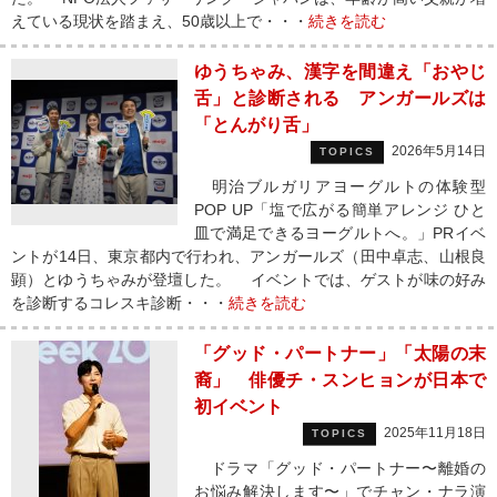
えている現状を踏まえ、50歳以上で・・・
続きを読む
ゆうちゃみ、漢字を間違え「おやじ
舌」と診断される アンガールズは
「とんがり舌」
2026年5月14日
TOPICS
明治ブルガリアヨーグルトの体験型
POP UP「塩で広がる簡単アレンジ ひと
皿で満足できるヨーグルトへ。」PRイベ
ントが14日、東京都内で行われ、アンガールズ（田中卓志、山根良
顕）とゆうちゃみが登壇した。 イベントでは、ゲストが味の好み
を診断するコレスキ診断・・・
続きを読む
「グッド・パートナー」「太陽の末
裔」 俳優チ・スンヒョンが日本で
初イベント
2025年11月18日
TOPICS
ドラマ「グッド・パートナー〜離婚の
お悩み解決します〜」でチャン・ナラ演