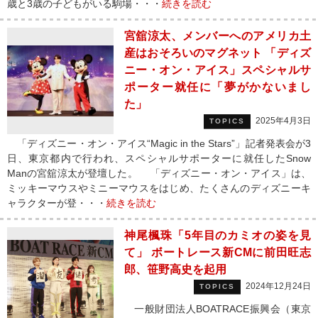
歳と3歳の子どもがいる駒場・・・
続きを読む
宮舘涼太、メンバーへのアメリカ土
産はおそろいのマグネット 「ディズ
ニー・オン・アイス」スペシャルサ
ポーター就任に「夢がかないまし
た」
2025年4月3日
TOPICS
「ディズニー・オン・アイス“Magic in the Stars”」記者発表会が3
日、東京都内で行われ、スペシャルサポーターに就任したSnow
Manの宮舘涼太が登壇した。 「ディズニー・オン・アイス」は、
ミッキーマウスやミニーマウスをはじめ、たくさんのディズニーキ
ャラクターが登・・・
続きを読む
神尾楓珠「5年目のカミオの姿を見
て」 ボートレース新CMに前田旺志
郎、笹野高史を起用
2024年12月24日
TOPICS
一般財団法人BOATRACE振興会（東京