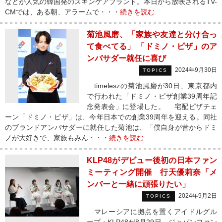
などが人気の韓国発のスキンケアブランド。本日から放映されるTV-
CMでは、ある朝、アラームで・・・
続きを読む
菊池風磨、「家族や友達と分け合っ
て食べてる」 「ドミノ・ピザ」のア
ンバサダー就任に喜び
2024年9月30日
TOPICS
timeleszの菊池風磨が30日、東京都内
で行われた「ドミノ・ピザ創業39周年記
念発表会」に登場した。 宅配ピザチェ
ーン「ドミノ・ピザ」は、今年日本での創業39周年を迎える。同社
のブランドアンバサダーに就任した菊池は、「僕自身が昔からドミ
ノが大好きで、家族もみん・・・
続きを読む
KLP48がデビュー後初の日本ファン
ミーティング開催 行天優莉奈「メ
ンバーと一緒に頑張りたい」
2024年9月2日
TOPICS
マレーシアに拠点を置くアイドルグル