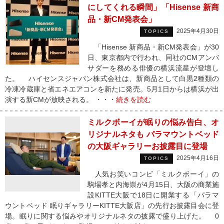
にしてくれる瞬間」「Hisense 新商
品・新CM発表会」
2025年4月30日
TOPICS
「Hisense 新商品・新CM発表会」が30
日、東京都内で行われ、同社のCMアンバ
サダーを務める俳優の横浜流星が登壇し
た。 ハイセンスジャパン株式会社は、新商品として白黒2種類の
冷凍冷蔵庫と省エネエアコンを新たに発売。5月1日からは横浜が出
演する新CMが放映される。 ・・・
続きを読む
ミルクボーイが眠りの悩み告白、オ
リジナルネタも パラマウントベッド
の大阪ギャラリーお披露目に登場
2025年4月16日
TOPICS
人気お笑いコンビ「ミルクボーイ」の
駒場孝と内海崇が4月15日、大阪の商業施
設KITTE大阪で18日に開業する「パラマ
ウントベッド 眠りギャラリーKITTE大阪店」の先行お披露目会に登
場。眠りに関する悩みやオリジナルネタの披露で盛り上げた。 0