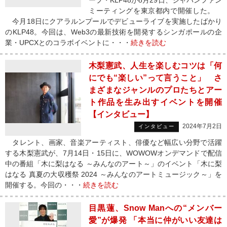
ープ・KLP48が8月29日、ジャパンファン
ミーティングを東京都内で開催した。
今月18日にクアラルンプールでデビューライブを実施したばかり
のKLP48。今回は、Web3の最新技術を開発するシンガポールの企
業・UPCXとのコラボイベントに・・・
続きを読む
木梨憲武、人生を楽しむコツは「何
にでも“楽しい”って言うこと」 さ
まざまなジャンルのプロたちとアー
ト作品を生み出すイベントを開催
【インタビュー】
2024年7月2日
インタビュー
タレント、画家、音楽アーティスト、俳優など幅広い分野で活躍
する木梨憲武が、7月14日・15日に、WOWOWオンデマンドで配信
中の番組「木に梨はなる ～みんなのアート～」のイベント「木に梨
はなる 真夏の大収穫祭 2024 ～みんなのアートミュージック～」を
開催する。今回の・・・
続きを読む
目黒蓮、Snow Manへの“メンバー
愛”が爆発 「本当に仲がいい友達は