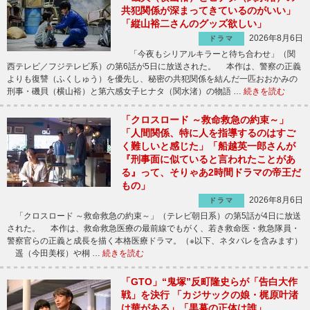
共犯関係が深まってきているのがいい」
「縦山裕二さんのグッズ欲しい」
2026年8月6日
ドラマ
「今夜もシリアルキラーと待ち合わせ」（関
西テレビ／フジテレビ系）の第6話が5日に放送された。 本作は、警察の正義
よりも復讐（ふくしゅう）を優先し、秘密の共犯関係を結んだ一匹おおかみの
刑事・磯貝（横山裕）と第六感女子ヒナタ（関水渚）の物語 …
続きを読む
「クロスロード ～救命救急の約束～」
「人間関係、特に人を指導するのはすご
く難しいと感じた」「船越英一郎さんが
『刑事面に似ていると言われたことがあ
る』って、そりゃあ2時間ドラマの帝王だ
もの」
2026年8月6日
ドラマ
「クロスロード ～救命救急の約束～」（テレビ朝日系）の第5話が4日に放送
された。 本作は、救命救急医療の最前線でもがく、若き救命医・救急隊員・
警察官らの正義と成長を描く本格医療ドラマ。（※以下、ネタバレを含みます）
遥（今田美桜）や桐 …
続きを読む
「GTO」“鬼塚”反町隆史らが「告白大作
戦」を決行 「カジサックの娘・梶原叶渚
は華がある」「黒幕の正体は誰」