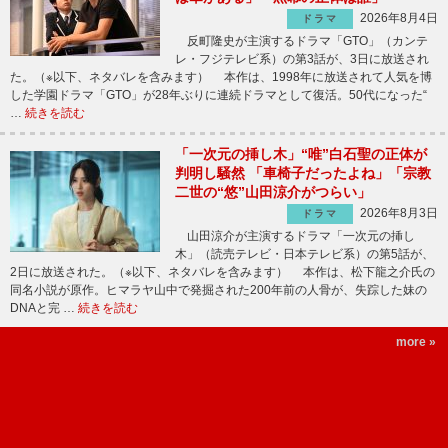
2026年8月4日
ドラマ
反町隆史が主演するドラマ「GTO」（カンテ
レ・フジテレビ系）の第3話が、3日に放送され
た。（※以下、ネタバレを含みます） 本作は、1998年に放送されて人気を博
した学園ドラマ「GTO」が28年ぶりに連続ドラマとして復活。50代になった“
…
続きを読む
「一次元の挿し木」“唯”白石聖の正体が
判明し騒然 「車椅子だったよね」「宗教
二世の“悠”山田涼介がつらい」
2026年8月3日
ドラマ
山田涼介が主演するドラマ「一次元の挿し
木」（読売テレビ・日本テレビ系）の第5話が、
2日に放送された。（※以下、ネタバレを含みます） 本作は、松下龍之介氏の
同名小説が原作。ヒマラヤ山中で発掘された200年前の人骨が、失踪した妹の
DNAと完 …
続きを読む
more »