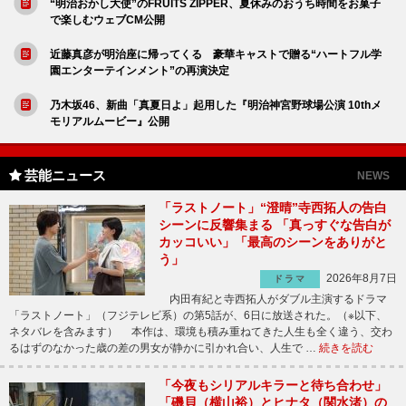
“明治おかし大使”のFRUITS ZIPPER、夏休みのおうち時間をお菓子
で楽しむウェブCM公開
近藤真彦が明治座に帰ってくる 豪華キャストで贈る“ハートフル学
園エンターテインメント”の再演決定
乃木坂46、新曲「真夏日よ」起用した『明治神宮野球場公演 10thメ
モリアルムービー』公開
芸能ニュース
NEWS
「ラストノート」“澄晴”寺西拓人の告白
シーンに反響集まる 「真っすぐな告白が
カッコいい」「最高のシーンをありがと
う」
2026年8月7日
ドラマ
内田有紀と寺西拓人がダブル主演するドラマ
「ラストノート」（フジテレビ系）の第5話が、6日に放送された。（※以下、
ネタバレを含みます） 本作は、環境も積み重ねてきた人生も全く違う、交わ
るはずのなかった歳の差の男女が静かに引かれ合い、人生で …
続きを読む
「今夜もシリアルキラーと待ち合わせ」
「磯貝（横山裕）とヒナタ（関水渚）の