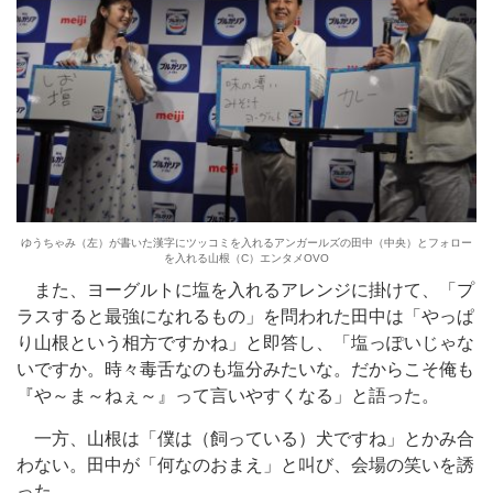
ゆうちゃみ（左）が書いた漢字にツッコミを入れるアンガールズの田中（中央）とフォロー
を入れる山根（C）エンタメOVO
また、ヨーグルトに塩を入れるアレンジに掛けて、「プ
ラスすると最強になれるもの」を問われた田中は「やっぱ
り山根という相方ですかね」と即答し、「塩っぽいじゃな
いですか。時々毒舌なのも塩分みたいな。だからこそ俺も
『や～ま～ねぇ～』って言いやすくなる」と語った。
一方、山根は「僕は（飼っている）犬ですね」とかみ合
わない。田中が「何なのおまえ」と叫び、会場の笑いを誘
った。