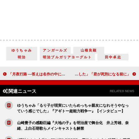
ゆうちゃみ
アンガールズ
山根良顕
明治
明治ブルガリアヨーグルト
田中卓志
「月夜行路 ―答えは名作の中に―」「10円が人を救う話だった」「文学が分からなくても面白い」
「君が死刑になる前に」「現在と過去の雰囲気が違う与田祐希を堪能した」「どんどん話が複雑になる。全部回収できるのか」
関連ニュース
RELATED NEWS
ゆうちゃみ「るり子が現実にいたらめっちゃ親友になれそうやなっ
ていう感じでした」『アギトー超能力戦争ー』【インタビュー】
山崎豊子の感動巨編『大地の子』を明治座で舞台化 井上芳雄、奈
緒、上白石萌歌らメインキャストも解禁