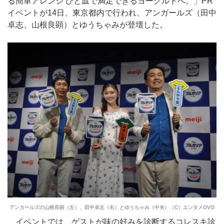
る簡単アレンジ ひと皿で満足できるヨーグルトへ。」PR
イベントが14日、東京都内で行われ、アンガールズ（田中
卓志、山根良顕）とゆうちゃみが登壇した。
アンガールズの山根良顕（左）、田中卓志（右）とゆうちゃみ（中央）（C）エンタメOVO
イベントでは、ゲストが味の好みを診断するコレスキ診