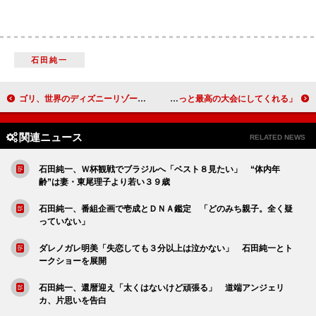
石田純一
ゴリ、世界のディズニーリゾートの魅力を徹底リポート 一緒に行けば「相手は絶対に“落ちる”」と太鼓判
ＷＯＷＯＷ ウィンブルドンテニスのスペシャルナビゲーターに石黒賢 錦織圭選手に期待「きっと最高の大会にしてくれる」
関連ニュース
RELATED NEWS
石田純一、Ｗ杯観戦でブラジルへ「ベスト８見たい」 “体内年
齢”は妻・東尾理子より若い３９歳
石田純一、番組企画で壱成とＤＮＡ鑑定 「どのみち親子。全く疑
っていない」
ダレノガレ明美「失恋しても３分以上は泣かない」 石田純一とト
ークショーを展開
石田純一、還暦迎え「太くはないけど頑張る」 道端アンジェリ
カ、片思いを告白