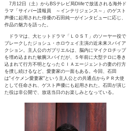
7月12日（土）からBSテレビ局Dlifeで放送される海外ド
ラマ「サイバー諜報員 ～インテリジェンス～」のゲスト
声優に起用された俳優の石田純一がインタビューに応じ、
作品の魅力を語った。
ドラマは、大ヒットドラマ「ＬＯＳＴ」のソーヤー役で
ブレークしたジョシュ・ホロウェイ主演の近未来スパイア
クション。主人公のガブリエルは、脳内にマイクロチップ
を埋め込まれた敏腕スパイだが、５年前に大型テロに巻き
込まれて行方不明となったＣＩＡエージェントの妻の行方
を捜し続けるなど、愛妻家の一面もある。今回、石田
は‟イケメン愛妻家”という主人公との共通点からＰＲ大使
として任命され、ゲスト声優にも起用された。石田が演じ
た役は非公開で、放送当日のお楽しみとなっている。