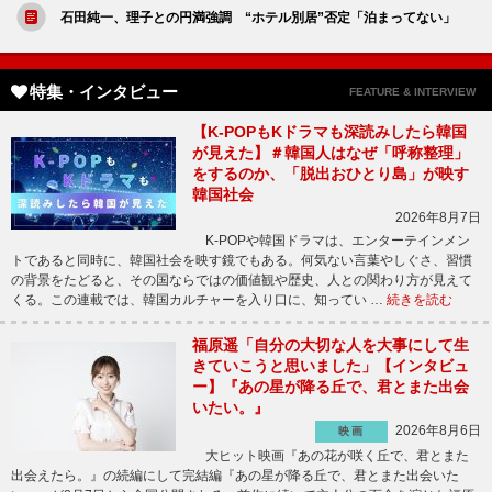
石田純一、理子との円満強調 “ホテル別居”否定「泊まってない」
特集・インタビュー
FEATURE & INTERVIEW
【K-POPもKドラマも深読みしたら韓国
が見えた】＃韓国人はなぜ「呼称整理」
をするのか、「脱出おひとり島」が映す
韓国社会
2026年8月7日
K-POPや韓国ドラマは、エンターテインメン
トであると同時に、韓国社会を映す鏡でもある。何気ない言葉やしぐさ、習慣
の背景をたどると、その国ならではの価値観や歴史、人との関わり方が見えて
くる。この連載では、韓国カルチャーを入り口に、知ってい …
続きを読む
福原遥「自分の大切な人を大事にして生
きていこうと思いました」【インタビュ
ー】『あの星が降る丘で、君とまた出会
いたい。』
2026年8月6日
映画
大ヒット映画『あの花が咲く丘で、君とまた
出会えたら。』の続編にして完結編『あの星が降る丘で、君とまた出会いた