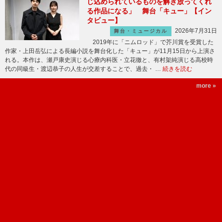
じ込められているものを解き放ってくれ
る作品になる」 舞台「キュー」【イン
タビュー】
2026年7月31日
舞台・ミュージカル
2019年に「ニムロッド」で芥川賞を受賞した
作家・上田岳弘による長編小説を舞台化した「キュー」が11月15日から上演さ
れる。本作は、瀬戸康史演じる心療内科医・立花徹と、有村架純演じる高校時
代の同級生・渡辺恭子の人生が交差することで、過去・ …
続きを読む
more »