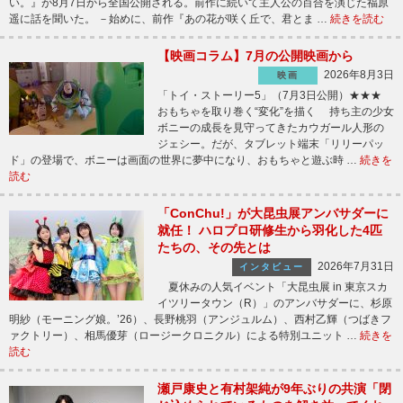
い。』が8月7日から全国公開される。前作に続いて主人公の百合を演じた福原
遥に話を聞いた。 －始めに、前作『あの花が咲く丘で、君とま …
続きを読む
【映画コラム】7月の公開映画から
2026年8月3日
映画
「トイ・ストーリー5」（7月3日公開）★★★
おもちゃを取り巻く“変化”を描く 持ち主の少女
ボニーの成長を見守ってきたカウガール人形の
ジェシー。だが、タブレット端末「リリーパッ
ド」の登場で、ボニーは画面の世界に夢中になり、おもちゃと遊ぶ時 …
続きを
読む
「ConChu!」が大昆虫展アンバサダーに
就任！ ハロプロ研修生から羽化した4匹
たちの、その先とは
2026年7月31日
インタビュー
夏休みの人気イベント「大昆虫展 in 東京スカ
イツリータウン（R）」のアンバサダーに、杉原
明紗（モーニング娘。’26）、長野桃羽（アンジュルム）、西村乙輝（つばきフ
ァクトリー）、相馬優芽（ロージークロニクル）による特別ユニット …
続きを
読む
瀬戸康史と有村架純が9年ぶりの共演「閉