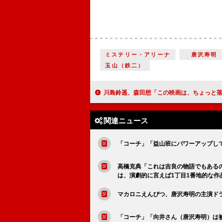
ミステリー・アリーナ
唐沢寿明
玉山（鉄二）
川島鈴遥、森田想「この映画は、ちょっと落ち込んだ時とかに見るといいかもしれません。きっと心が軽くなります」【インタ
関連ニュース
「コーチ」「益山班にパワーアップし
高橋克典「これは吉良の物語でもある
は、演劇的に言えば1丁目1番地的な作
マカロニえんぴつ、唐沢寿明の主演ド
「コーチ」「向井さん（唐沢寿明）は