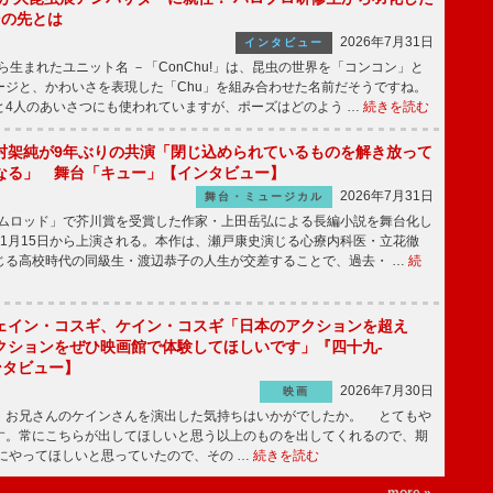
その先とは
2026年7月31日
インタビュー
から生まれたユニット名 －「ConChu!」は、昆虫の世界を「コンコン」と
ージと、かわいさを表現した「Chu」を組み合わせた名前だそうですね。
と4人のあいさつにも使われていますが、ポーズはどのよう …
続きを読む
村架純が9年ぶりの共演「閉じ込められているものを解き放って
なる」 舞台「キュー」【インタビュー】
2026年7月31日
舞台・ミュージカル
ニムロッド」で芥川賞を受賞した作家・上田岳弘による長編小説を舞台化し
11月15日から上演される。本作は、瀬戸康史演じる心療内科医・立花徹
じる高校時代の同級生・渡辺恭子の人生が交差することで、過去・ …
続
ェイン・コスギ、ケイン・コスギ「日本のアクションを超え
クションをぜひ映画館で体験してほしいです」『四十九-
ンタビュー】
2026年7月30日
映画
、お兄さんのケインさんを演出した気持ちはいかがでしたか。 とてもや
す。常にこちらが出してほしいと思う以上のものを出してくれるので、期
にやってほしいと思っていたので、その …
続きを読む