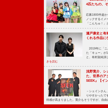
4匹たちの、
応募1800件超
ノックするイメ
「こんちゅ！」
瀬戸康史と有
くれる作品に
2019年に「
た「キュー」が
と、有村架純演
きを読む
浅野寛介、シ
た、世界のア
SEEK』【イ
－シェインさん
りやすかったで
待感が高まりました。寛介もそうですが、自由