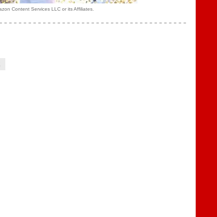
on Content Services LLC or its Affiliates.
2