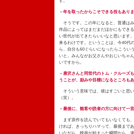
す。
－年を取ったからこそできる役もあり
そうです。この年になると、普通はみ
作品によってはまだまだほかにもでき
い世代が出てきたらいいなと思います
来るわけです。ということは、今40代
ら、自分も60ぐらいになったらこうい
いと。みんながお父さんやおじいちゃ
いですから。
－唐沢さんと同世代のトム・クルーズ
うことが、励みや目標になるところも
そういう意味では、彼はすごいと思い
（笑）。
－最後に、観客や読者の方に向けて一
まず原作を読んでいてもいなくても、
ければ、きっちりハマって、最後まで
いながら、映画が始まった瞬間から、