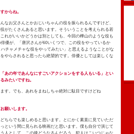
ますからね。
んなお父さんとかおじいちゃんの役を振られるんですけど、
る役がたくさんあると思います。そういうことを考えられる若
。これがいいかどうかは別としても、今回の樺山のような役も
の俳優が、「唐沢さんが60いくつで、この役をやっているか
うハチャメチャな役をやってみたい」と思えるようなことがな
んをやらされると思ったら絶望的です。俳優としては楽しくな
も「あの年であんなにすごいアクションをする人もいる」とい
あるみたいですね。
ます。でも、あれをまねしちゃ絶対に駄目ですけどね
言お願いします。
どちらでも楽しめると思います。とにかく素直に見ていただ
あっという間に見られる映画だと思います。僕も自分で演じて
違う人として、この後どうなるんだろう、犯人はこいつじゃな