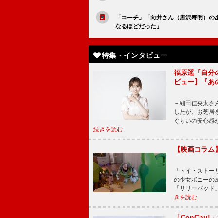
「コーチ」「向井さん（唐沢寿明）の
なるほどだった」
特集・インタビュー
福原遥「自分
ビュー】『あ
－細田佳央太さ
したが、お芝居
ぐらいの安心感
続きを読む
【映画コラム
「トイ・ストーリ
の少女ボニーの
「リリーパッド
きを読む
「ConChu