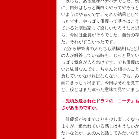
彼らも、ある意味バチバチでした。例
に、自分はもっと面白くやってやろう
いようにやるんです。それが結果とし
ったです。やっぱり俳優って基本はこ
ていると演出家って楽しいだろうなと
ら。今回は全員がそうでした。自分の
た。それがすごかったです。
だから解答者の人たちも結構疲れたと
の人が解答している時も、じっと見て
っぱり気合が入るわけです。でも俳優
いと駄目なんです。ちゃんと相手のこ
負していかなければならない。でも、
面にきっちり出ます。今回はそれを見
と、役とはまた違った意味で見ていま
－先頃放送されたドラマの「コーチ」
さがあるのですか。
俳優業が今までよりも少し楽しくなっ
ますが、追われている感じはもうない
たいなとか、あの人と話してみたいな