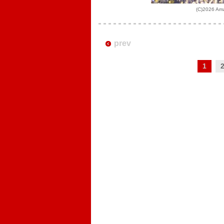
(C)2026 Amaz
prev
1