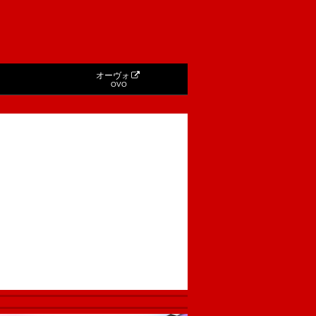
オーヴォ
OVO