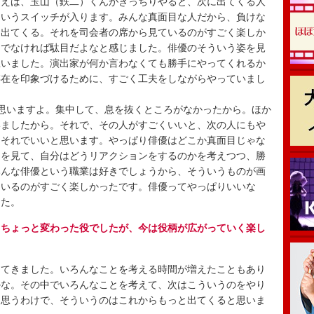
えば、玉山（鉄二）くんがきっちりやると、次に出てくる人
というスイッチが入ります。みんな真面目な人だから、負けな
て出てくる。それを司会者の席から見ているのがすごく楽しか
うでなければ駄目だよなと感じました。俳優のそういう姿を見
思いました。演出家が何か言わなくても勝手にやってくれるか
存在を印象づけるために、すごく工夫をしながらやっていまし
思いますよ。集中して、息を抜くところがなかったから。ほか
いましたから。それで、その人がすごくいいと、次の人にもや
はそれでいいと思います。やっぱり俳優はどこか真面目じゃな
とを見て、自分はどうリアクションをするのかを考えつつ、勝
みんな俳優という職業は好きでしょうから、そういうものが画
ているのがすごく楽しかったです。俳優ってやっぱりいいな
した。
もちょっと変わった役でしたが、今は役柄が広がっていく楽し
てきました。いろんなことを考える時間が増えたこともあり
かな。その中でいろんなことを考えて、次はこういうのをやり
と思うわけで、そういうのはこれからもっと出てくると思いま