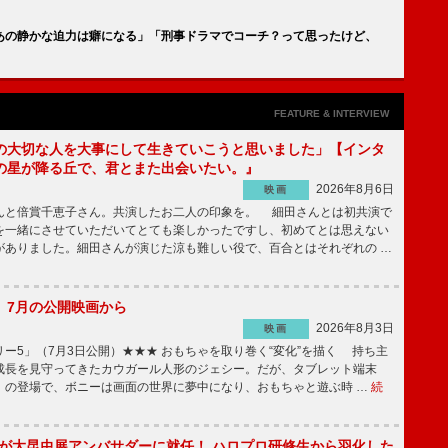
あの静かな迫力は癖になる」「刑事ドラマでコーチ？って思ったけど、
FEATURE & INTERVIEW
の大切な人を大事にして生きていこうと思いました」【インタ
の星が降る丘で、君とまた出会いたい。』
2026年8月6日
映画
んと倍賞千恵子さん。共演したお二人の印象を。 細田さんとは初共演で
を一緒にさせていただいてとても楽しかったですし、初めてとは思えない
がありました。細田さんが演じた涼も難しい役で、百合とはそれぞれの …
】7月の公開映画から
2026年8月3日
映画
ー5」（7月3日公開）★★★ おもちゃを取り巻く“変化”を描く 持ち主
成長を見守ってきたカウガール人形のジェシー。だが、タブレット端末
」の登場で、ボニーは画面の世界に夢中になり、おもちゃと遊ぶ時 …
続
!」が大昆虫展アンバサダーに就任！ ハロプロ研修生から羽化した