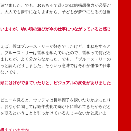
遊びました。でも、おもちゃで遊ぶのは結構想像力が必要だ
う。大人でも夢中になりますから、子どもが夢中になるのは当
思いますが、幼い頃の遊びが今の仕事につながっていると感じ
えば、僕はブルース・リーが好きでしたけど、まねをすると
た。ブルース・リーは哲学を学んでいたので、哲学って何だろ
しましたが、よく分からなかった。でも、「ブルース・リーの
ずっと読んだりしました。そういう意味ではそれが俳優の仕事
れないです。
、頭にはげができていたりと、ビジュアルの変化がありました
ビューを見ると、ウッディは長年帽子を脱いだりかぶったり
と。おなかに関しては経年劣化で綿が下に垂れてきたからだと
年を取るということと引っかけているんじゃないかと思いま
に捉えていますか。