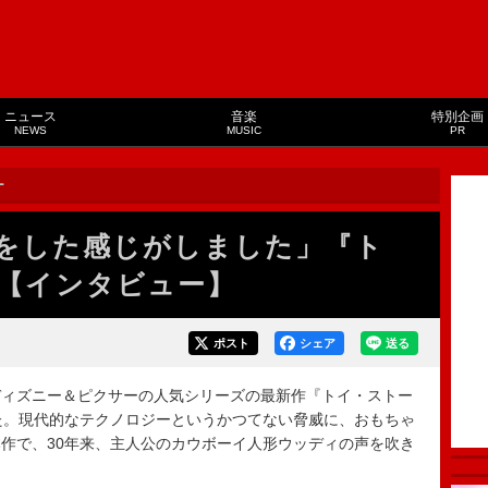
ニュース
音楽
特別企画
NEWS
MUSIC
PR
ー
をした感じがしました」『ト
【インタビュー】
ポスト
シェア
送る
ィズニー＆ピクサーの人気シリーズの最新作『トイ・ストー
た。現代的なテクノロジーというかつてない脅威に、おもちゃ
作で、30年来、主人公のカウボーイ人形ウッディの声を吹き