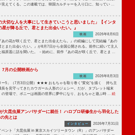
が見えてくる。この連載では、韓国カルチャーを入り口に、知ってい …
の大切な人を大事にして生きていこうと思いました」【インタ
の星が降る丘で、君とまた出会いたい。』
2026年8月6日
映画
あの花が咲く丘で、君とまた出会えたら。』の続編にして完結編『あの
君とまた出会いたい。』が8月7日から全国公開される。前作に続いて主人
た福原遥に話を聞いた。 －始めに、前作『あの花が咲く丘で、君とま …
】7月の公開映画から
2026年8月3日
映画
ー5」（7月3日公開）★★★ おもちゃを取り巻く“変化”を描く 持ち主
成長を見守ってきたカウガール人形のジェシー。だが、タブレット端末
」の登場で、ボニーは画面の世界に夢中になり、おもちゃと遊ぶ時 …
続
!」が大昆虫展アンバサダーに就任！ ハロプロ研修生から羽化した
その先とは
2026年7月31日
インタビュー
ベント「大昆虫展 in 東京スカイツリータウン（R）」のアンバサダー