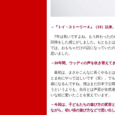
－『トイ・ストーリー４』（19）以来
7年は長いですよね。もう終わったの
回帰をした感じがしました。もともと
では、おもちゃだけの話になっていた
思いました。
－30年間、ウッディの声を吹き替えて
最初は、まさかこんなに長くやるとは
とまめにやってほしいです（笑）。でも
歳になるんですね。僕はまだ日本で公
うというよりも、自分とは声質が全然
いな絵に驚いたことを覚えています。
－今回は、子どもたちの遊び方の変容
ながら、幼い頃の遊び方などで思い出