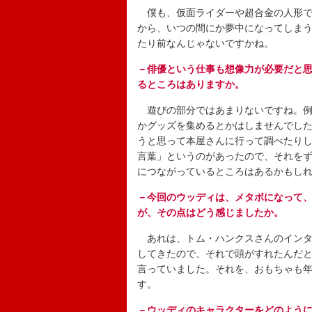
僕も、仮面ライダーや超合金の人形で
から、いつの間にか夢中になってしま
たり前なんじゃないですかね。
－俳優という仕事も想像力が必要だと
るところはありますか。
遊びの部分ではあまりないですね。例
かグッズを集めるとかはしませんでし
うと思って本屋さんに行って調べたり
言葉」というのがあったので、それを
につながっているところはあるかもし
－今回のウッディは、メタボになって
が、その点はどう感じましたか。
あれは、トム・ハンクスさんのインタ
してきたので、それで頭がすれたんだ
言っていました。それを、おもちゃも
す。
－ウッディのキャラクターをどのよう