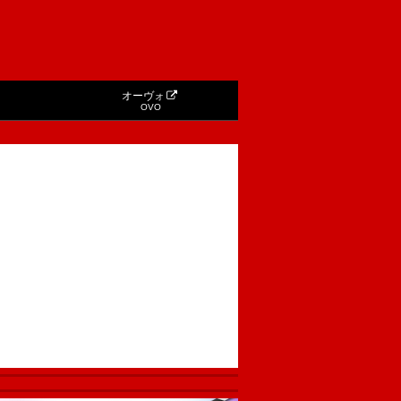
オーヴォ
OVO