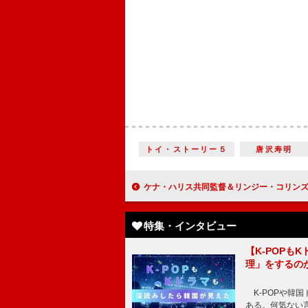
トイ・ストーリー５
唐沢寿明
ケナ・ハリス共同監督＆リンジー・コリンズプロデューサー「おもちゃたちがデバイスのことをどう思うのかという視点がとても面白い」『トイ・ストーリ
特集・インタビュー
【K-POP
理」をするの
K-POPや韓
ある。何気ない