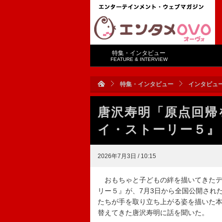
特集・インタビュー
FEATURE & INTERVIEW
特集・インタビュー
インタビュ
唐沢寿明「原点回帰
イ・ストーリー５』
2026年7月3日 / 10:15
おもちゃと子どもの絆を描いてきたデ
リー５』が、7月3日から全国公開され
たちが手を取り立ち上がる姿を描いた本
替えてきた唐沢寿明に話を聞いた。