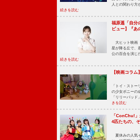
人との関わり方
続きを読む
福原遥「自分
ビュー】『あ
大ヒット映画『
星が降る丘で、
公の百合を演じ
続きを読む
【映画コラム
「トイ・ストーリ
の少女ボニーの
「リリーパッド
きを読む
「ConChu
4匹たちの、
夏休みの人気イ