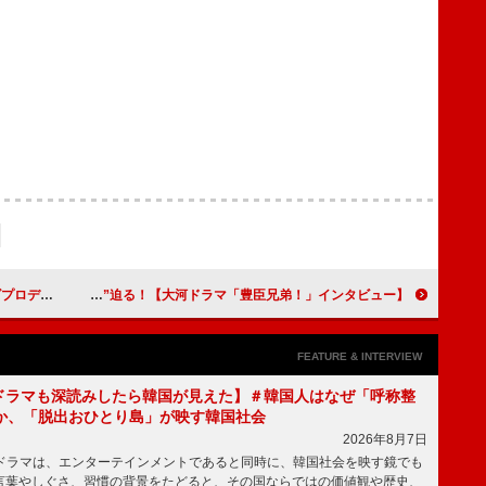
ー5』【インタビュー】
小栗旬「織田信長は、気づいたら“破壊神”になっていた」“本能寺の変”迫る！【大河ドラマ「豊臣兄弟！」インタビュー】
FEATURE & INTERVIEW
もKドラマも深読みしたら韓国が見えた】＃韓国人はなぜ「呼称整
か、「脱出おひとり島」が映す韓国社会
2026年8月7日
国ドラマは、エンターテインメントであると同時に、韓国社会を映す鏡でも
言葉やしぐさ、習慣の背景をたどると、その国ならではの価値観や歴史、