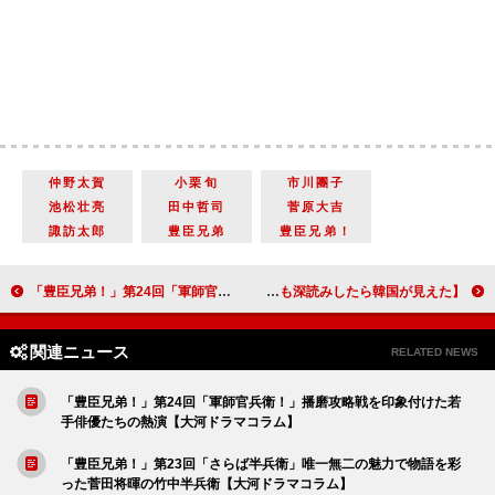
仲野太賀
小栗旬
市川團子
池松壮亮
田中哲司
菅原大吉
諏訪太郎
豊臣兄弟
豊臣兄弟！
「豊臣兄弟！」第24回「軍師官兵衛！」播磨攻略戦を印象付けた若手俳優たちの熱演【大河ドラマコラム】
【K-POPもKドラマも深読みしたら韓国が見えた】＃セブチを見ていると分かる、韓国の年齢の不思議
関連ニュース
RELATED NEWS
「豊臣兄弟！」第24回「軍師官兵衛！」播磨攻略戦を印象付けた若
手俳優たちの熱演【大河ドラマコラム】
「豊臣兄弟！」第23回「さらば半兵衛」唯一無二の魅力で物語を彩
った菅田将暉の竹中半兵衛【大河ドラマコラム】