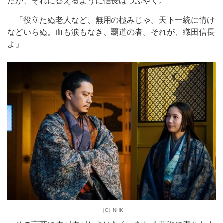
だが、それに答えるように信長はつぶやく。
「役立たぬ老人など、無用の極みじゃ。天下一統に情け
などいらぬ。血も涙もなき、覇道の者。それが、織田信長
よ」
（C）NHK