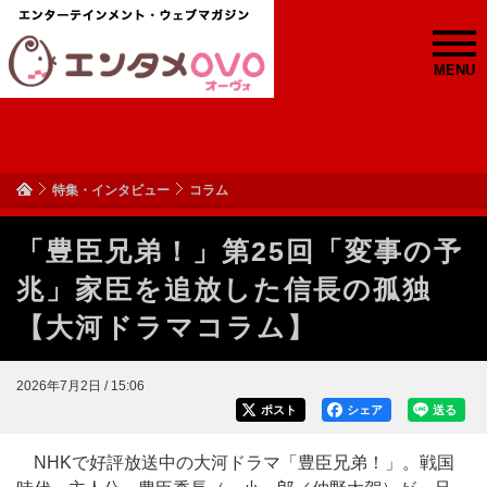
MENU
特集・インタビュー
コラム
「豊臣兄弟！」第25回「変事の予
兆」家臣を追放した信長の孤独
【大河ドラマコラム】
2026年7月2日 / 15:06
ポスト
シェア
送る
NHKで好評放送中の大河ドラマ「豊臣兄弟！」。戦国