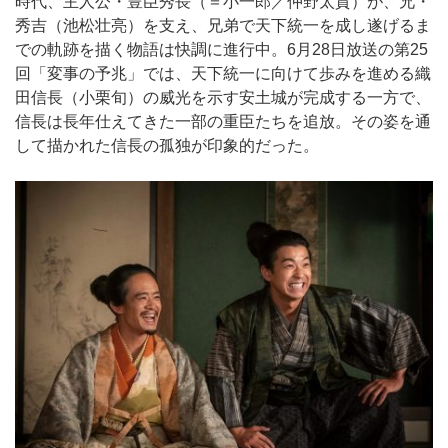
時代、主人公・豊臣秀長（＝小一郎／仲野太賀）が、兄・
秀吉（池松壮亮）を支え、兄弟で天下統一を成し遂げるま
での軌跡を描く物語は快調に進行中。6月28日放送の第25
回「変事の予兆」では、天下統一に向けて歩みを進める織
田信長（小栗旬）の威光を示す安土城が完成する一方で、
信長は長年仕えてきた一部の重臣たちを追放。その姿を通
して描かれた信長の孤独が印象的だった。