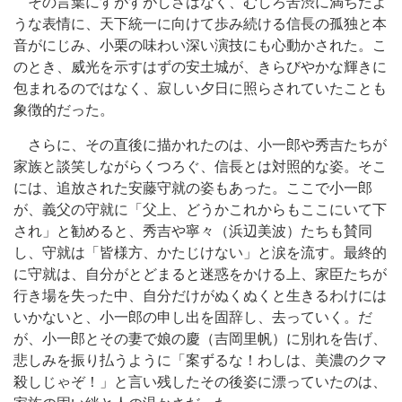
その言葉にすがすがしさはなく、むしろ苦渋に満ちたよ
うな表情に、天下統一に向けて歩み続ける信長の孤独と本
音がにじみ、小栗の味わい深い演技にも心動かされた。こ
のとき、威光を示すはずの安土城が、きらびやかな輝きに
包まれるのではなく、寂しい夕日に照らされていたことも
象徴的だった。
さらに、その直後に描かれたのは、小一郎や秀吉たちが
家族と談笑しながらくつろぐ、信長とは対照的な姿。そこ
には、追放された安藤守就の姿もあった。ここで小一郎
が、義父の守就に「父上、どうかこれからもここにいて下
され」と勧めると、秀吉や寧々（浜辺美波）たちも賛同
し、守就は「皆様方、かたじけない」と涙を流す。最終的
に守就は、自分がとどまると迷惑をかける上、家臣たちが
行き場を失った中、自分だけがぬくぬくと生きるわけには
いかないと、小一郎の申し出を固辞し、去っていく。だ
が、小一郎とその妻で娘の慶（吉岡里帆）に別れを告げ、
悲しみを振り払うように「案ずるな！わしは、美濃のクマ
殺しじゃぞ！」と言い残したその後姿に漂っていたのは、