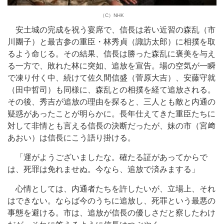
（C）NHK
安土城の完成を祝う宴席で、信長は若い近習の森乱（市
川團子）と最古参の重臣・林秀貞（諏訪太郎）に相撲を取
るよう命じる。その結果、信長は勝った森乱に褒美を与え
る一方で、敗れた林に突如、追放を宣告。場の空気が一瞬
で凍り付く中、続けて佐久間信盛（菅原大吉）、安藤守就
（田中哲司）も同様に、森乱との相撲を経て追放される。
その後、秀吉が追放の理由を探ると、三人とも敵と内通の
疑惑があったことが明らかに。長年仕えてきた重臣たちに
対して非情とも言える信長の決断だったが、妹の市（宮﨑
あおい）は信長にこう語り掛ける。
「運がようございましたな。確たる証があってからで
は、死罪は免れませぬ。今なら、追放で済みまする」
心情としては、内通者たちを許したいが、立場上、それ
はできない。ならば今のうちに追放し、死罪という最悪の
事態を避ける。市は、追放が信長の優しさだと察したわけ