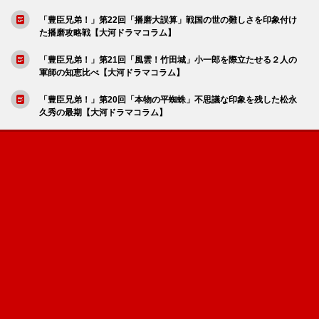
「豊臣兄弟！」第22回「播磨大誤算」戦国の世の難しさを印象付け
た播磨攻略戦【大河ドラマコラム】
「豊臣兄弟！」第21回「風雲！竹田城」小一郎を際立たせる２人の
軍師の知恵比べ【大河ドラマコラム】
「豊臣兄弟！」第20回「本物の平蜘蛛」不思議な印象を残した松永
久秀の最期【大河ドラマコラム】