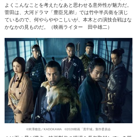
よくこんなことを考えたなあと思わせる意外性が魅力だ。
菅田は、大河ドラマ「豊臣兄弟!」では竹中半兵衛を演じ
ているので、何やらややこしいが、本木との演技合戦はな
かなかの見ものだ。（映画ライター 田中雄二）
©︎米澤穂信／KADOKAWA ©︎2026映画「黒牢城」製作委員会