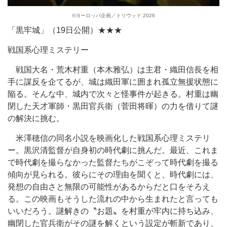
©︎ヨーロッパ企画／トリウッド 2026
「黒牢城」（19日公開）★★★
戦国系心理ミステリー
戦国大名・荒木村重（本木雅弘）は主君・織田信長を相
手に謀反を企てるが、城は織田軍に囲まれ孤立無援状態に
陥る。そんな中、城内で次々と怪事件が起きる。村重は幽
閉した天才軍師・黒田官兵衛（菅田将暉）の力を借りて謎
の解決に挑む。
米澤穂信の同名小説を映画化した戦国系心理ミステリ
ー。黒沢清監督が自身初の時代劇に挑んだ。最近、これま
で時代劇を撮らなかった監督たちがこぞって時代劇を撮る
傾向が見られる。彼らにその理由を聞くと、時代劇には、
発想の自由さと無限の可能性があるからだと口をそろえ
る。この映画もそうした流れの中から生まれたと言っても
いいだろう。謎解きの〝お題〟を村重が牢内に持ち込み、
幽閉した官兵衛がその謎を解くという設定が斬新であり、