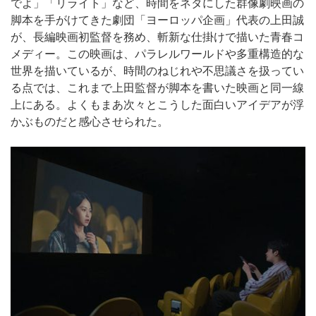
でよ」「リライト」など、時間をネタにした群像劇映画の
脚本を手がけてきた劇団「ヨーロッパ企画」代表の上田誠
が、長編映画初監督を務め、斬新な仕掛けで描いた青春コ
メディー。この映画は、パラレルワールドや多重構造的な
世界を描いているが、時間のねじれや不思議さを扱ってい
る点では、これまで上田監督が脚本を書いた映画と同一線
上にある。よくもまあ次々とこうした面白いアイデアが浮
かぶものだと感心させられた。