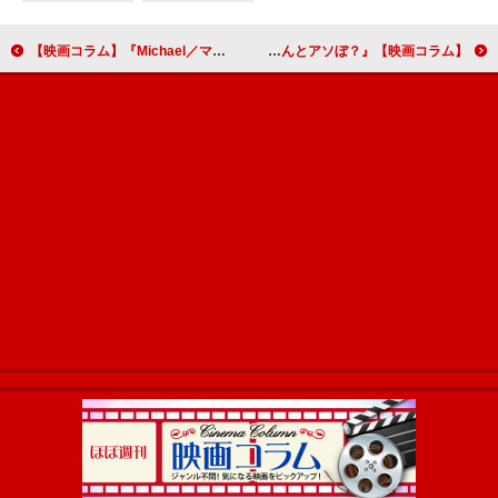
【映画コラム】『Michael／マイケル』から、マイケル・ジャクソンのMVを振り返る
【映画コラム】夏にちなんだ異色ホラーを紹介『オブセッション 災愛』『ユースフル・ゴースト』『だぁれかさんとアソぼ？』