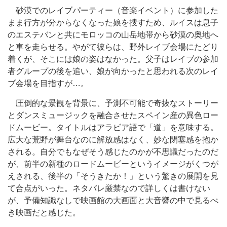
砂漠でのレイブパーティー（音楽イベント）に参加した
まま行方が分からなくなった娘を捜すため、ルイスは息子
のエステバンと共にモロッコの山岳地帯から砂漠の奥地へ
と車を走らせる。やがて彼らは、野外レイブ会場にたどり
着くが、そこには娘の姿はなかった。父子はレイブの参加
者グループの後を追い、娘が向かったと思われる次のレイ
ブ会場を目指すが…。
圧倒的な景観を背景に、予測不可能で奇抜なストーリー
とダンスミュージックを融合させたスペイン産の異色ロー
ドムービー。タイトルはアラビア語で「道」を意味する。
広大な荒野が舞台なのに解放感はなく、妙な閉塞感を抱か
される。自分でもなぜそう感じたのかが不思議だったのだ
が、前半の新種のロードムービーというイメージがくつが
えされる、後半の「そうきたか！」という驚きの展開を見
て合点がいった。ネタバレ厳禁なので詳しくは書けない
が、予備知識なしで映画館の大画面と大音響の中で見るべ
き映画だと感じた。