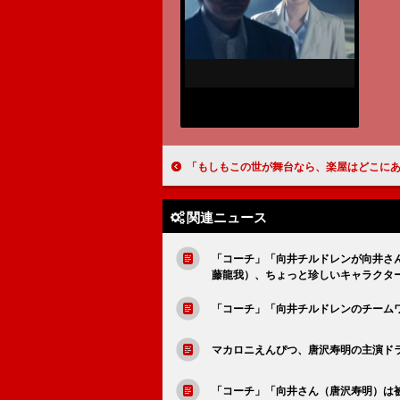
「もしもこの世が舞台なら、楽屋はどこにあるのだろう」「まるで『鎌倉殿の13人』と同じような黒い話になってきた」「最終回は、蓬莱くん（神木隆之介
関連ニュース
「コーチ」「向井チルドレンが向井さ
藤龍我）、ちょっと珍しいキャラクタ
「コーチ」「向井チルドレンのチーム
マカロニえんぴつ、唐沢寿明の主演ド
「コーチ」「向井さん（唐沢寿明）は