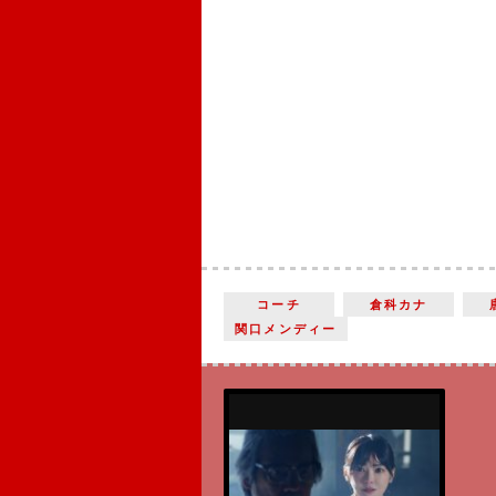
コーチ
倉科カナ
関口メンディー