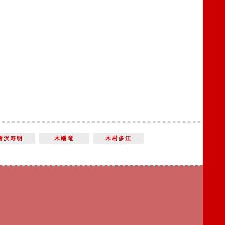
唐沢寿明
木幡竜
木村多江