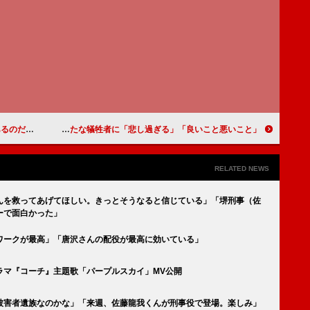
）が何か仕掛けるのか」
「良いこと悪いこと」連続殺人事件の犯人が判明 「最後の口パクはどういう意味？」新たな犠牲者に「悲し過ぎる」
RELATED NEWS
んを救ってあげてほしい。きっとそうなると信じている」「堺刑事（佐
ーで面白かった」
ワークが最高」「唐沢さんの配役が最高に効いている」
ラマ『コーチ』主題歌「パープルスカイ」MV公開
被害者遺族なのかな」「来週、佐藤龍我くんが刑事役で登場。楽しみ」