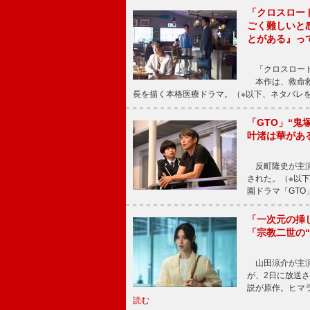
「クロスロー
ごく難しいと
とがある』っ
「クロスロード
本作は、救命救
長を描く本格医療ドラマ。（※以下、ネタバレ
「GTO」“
叶渚は華があ
反町隆史が主演
された。（※以
園ドラマ「GTO
「一次元の挿
「宗教二世の
山田涼介が主演
が、2日に放送
説が原作。ヒマラ
読む