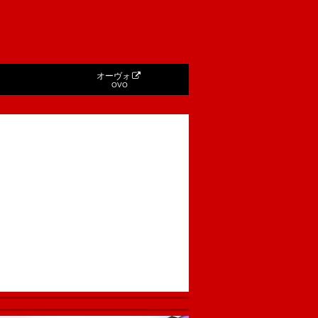
オーヴォ
OVO