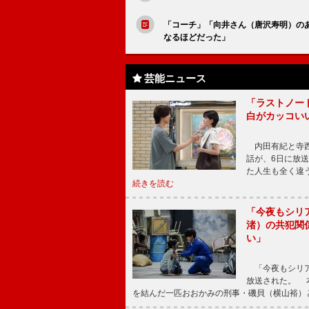
「コーチ」「向井さん（唐沢寿明）の
なるほどだった」
芸能ニュース
「ラストノー
白がカッコい
内田有紀と寺西
話が、6日に放
た人生も全く違
続きを読む
「今夜もシリ
渚）の共犯関
い」
「今夜もシリア
放送された。 
を結んだ一匹おおかみの刑事・磯貝（横山裕）