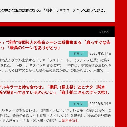
あの静かな迫力は癖になる」「刑事ドラマでコーチ？って思ったけど、
NEWS
ト」“澄晴”寺西拓人の告白シーンに反響集まる 「真っすぐな告
い」「最高のシーンをありがとう」
2026年8月7日
ドラマ
拓人がダブル主演するドラマ「ラストノート」（フジテレビ系）の第5
送された。（※以下、ネタバレを含みます） 本作は、環境も積み重ねてき
う、交わるはずのなかった歳の差の男女が静かに引かれ合い、人生で …
アルキラーと待ち合わせ」「磯貝（横山裕）とヒナタ（関水
係が深まってきているのがいい」「縦山裕二さんのグッズ欲し
2026年8月6日
ドラマ
ルキラーと待ち合わせ」（関西テレビ／フジテレビ系）の第6話が5日に
本作は、警察の正義よりも復讐（ふくしゅう）を優先し、秘密の共犯関係
と第六感女子ヒナタ（関水渚）の物語 …
続きを読む