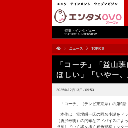
特集・インタビュー
FEATURE & INTERVIEW
ニュース
TOPICS
「コーチ」「益山班
ほしい」「いやー、
2025年12月13日 / 09:53
「コーチ」（テレビ東京系）の第9話（
本作は、堂場瞬一氏の同名小説をドラ
（唐沢寿明）の的確なアドバイスによ
成長していく姿を描く異色警察エンタ