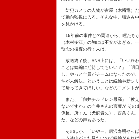
防犯カメラの人物が古屋（木幡竜）だ
て動向監視に入る。そんな中、張込み
を見かける。
15年前の事件との関連から、瞳たち
（木村多江）の胸には不安がよぎる。一
執念の捜査の行く末は。
放送終了後、SNS上には、「いい終
ことは続編に期待してもいい？」「明
し、やっと全員がチームになったので、
件が未解決。ということは続編や新シ
て帰ってきてほしい」などのコメント
また、「向井チルドレン最高」「教え
ないですか』の向井さんの言葉が その
係長、所くん（犬飼貴丈）、西条くん、
た」などの声もあった。
そのほか、「いやー、唐沢寿明やっぱ
ーム益山がまた見たいので続編があれば