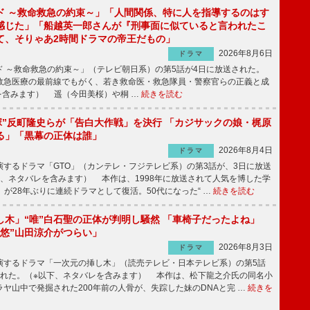
ド ～救命救急の約束～」「人間関係、特に人を指導するのはす
感じた」「船越英一郎さんが『刑事面に似ていると言われたこ
て、そりゃあ2時間ドラマの帝王だもの」
2026年8月6日
ドラマ
 ～救命救急の約束～」（テレビ朝日系）の第5話が4日に放送された。
急医療の最前線でもがく、若き救命医・救急隊員・警察官らの正義と成
を含みます） 遥（今田美桜）や桐 …
続きを読む
鬼塚”反町隆史らが「告白大作戦」を決行 「カジサックの娘・梶原
る」「黒幕の正体は誰」
2026年8月4日
ドラマ
するドラマ「GTO」（カンテレ・フジテレビ系）の第3話が、3日に放送
下、ネタバレを含みます） 本作は、1998年に放送されて人気を博した学
」が28年ぶりに連続ドラマとして復活。50代になった“ …
続きを読む
し木」“唯”白石聖の正体が判明し騒然 「車椅子だったよね」
“悠”山田涼介がつらい」
2026年8月3日
ドラマ
するドラマ「一次元の挿し木」（読売テレビ・日本テレビ系）の第5話
された。（※以下、ネタバレを含みます） 本作は、松下龍之介氏の同名小
ヤ山中で発掘された200年前の人骨が、失踪した妹のDNAと完 …
続きを