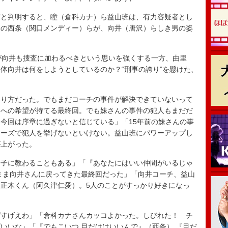
と判明すると、瞳（倉科カナ）ら益山班は、有力容疑者とし
中の西条（関口メンディー）らが、向井（唐沢）らしき男の姿
が向井も捜査に加わるべきという思いを強くする一方、由里
体向井は何をしようとしているのか？“刑事の誇り”を懸けた、
わり方だった。でもまだコーチの事件が解決できていないって
日への希望が持てる最終回。でも妹さんの事件の犯人もまだだ
今回は序章に過ぎないと信じている」「15年前の妹さんの事
リーズで犯人を挙げないといけない。益山班にパワーアップし
が上がった。
子に教わることもある」「『あなたにはいい仲間がいるじゃ
まま向井さんに戻ってきた最終回だった」「向井コーチ、益山
正木くん（阿久津仁愛）。5人のことがすっかり好きになっ
すげえわ」「倉科カナさんカッコよかった。しびれた！ チ
いいな」「『でもこいつ 目だけはいいんで』（西条） 『目だ