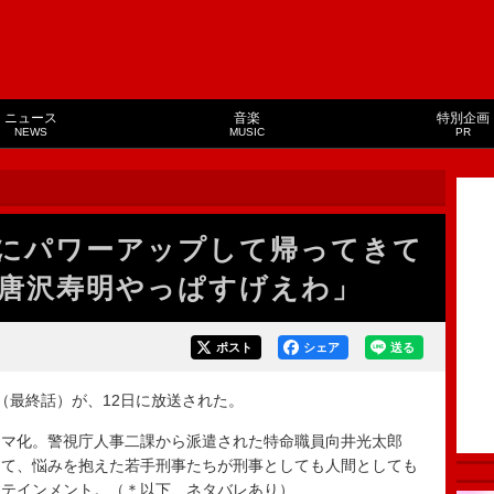
ニュース
音楽
特別企画
NEWS
MUSIC
PR
にパワーアップして帰ってきて
唐沢寿明やっぱすげえわ」
ポスト
シェア
送る
最終話）が、12日に放送された。
マ化。警視庁人事二課から派遣された特命職員向井光太郎
って、悩みを抱えた若手刑事たちが刑事としても人間としても
ーテインメント。（＊以下、ネタバレあり）