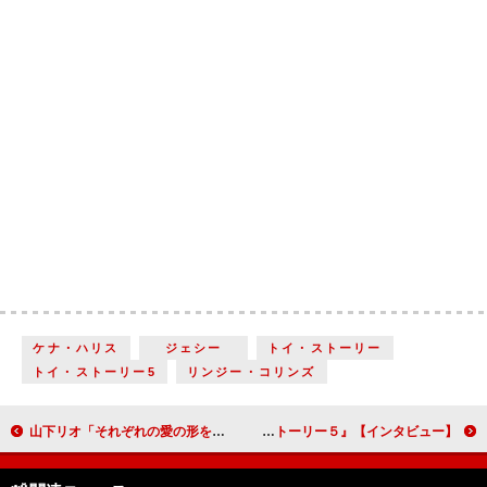
ケナ・ハリス
ジェシー
トイ・ストーリー
トイ・ストーリー5
リンジー・コリンズ
山下リオ「それぞれの愛の形を、まざまざと見せつけられるような映画になっていると思います」『遺愛』【インタビュー】
唐沢寿明「原点回帰をした感じがしました」『トイ・ストーリー５』【インタビュー】