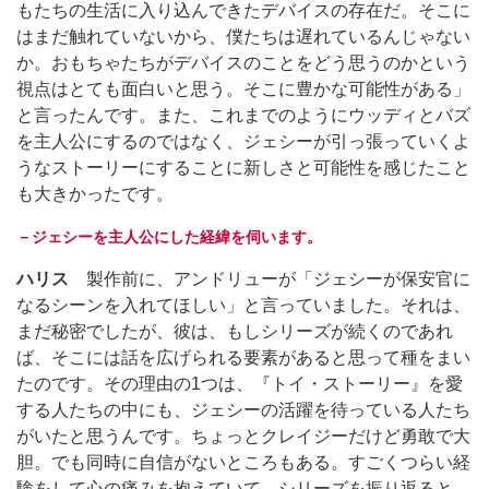
もたちの生活に入り込んできたデバイスの存在だ。そこに
はまだ触れていないから、僕たちは遅れているんじゃない
か。おもちゃたちがデバイスのことをどう思うのかという
視点はとても面白いと思う。そこに豊かな可能性がある」
と言ったんです。また、これまでのようにウッディとバズ
を主人公にするのではなく、ジェシーが引っ張っていくよ
うなストーリーにすることに新しさと可能性を感じたこと
も大きかったです。
－ジェシーを主人公にした経緯を伺います。
ハリス
製作前に、アンドリューが「ジェシーが保安官に
なるシーンを入れてほしい」と言っていました。それは、
まだ秘密でしたが、彼は、もしシリーズが続くのであれ
ば、そこには話を広げられる要素があると思って種をまい
たのです。その理由の1つは、『トイ・ストーリー』を愛
する人たちの中にも、ジェシーの活躍を待っている人たち
がいたと思うんです。ちょっとクレイジーだけど勇敢で大
胆。でも同時に自信がないところもある。すごくつらい経
験をして心の痛みを抱えていて、シリーズを振り返ると、