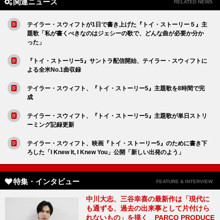
関連ニュース
RELATED NEWS
テイラー・スウィフトが1日で書き上げた『トイ・ストーリー５』主
題歌「私が書くべきなのはジェシーの歌で、どんな曲が必要か分か
った」
『トイ・ストーリー5』サントラ配信開始、テイラー・スウィフトに
よる全米No.1曲収録
テイラー・スウィフト、『トイ・ストーリー5』主題歌を8時間で完
成
テイラー・スウィフト、『トイ・ストーリー5』主題歌が単日ストリ
ーミング記録更新
テイラー・スウィフト、映画『トイ・ストーリー5』のために書き下
ろした「I Knew It, I Knew You」公開「新しい出発のよう」
特集・インタビュー
FEATURE & INTERVIEW
中川大志、三谷幸喜の最新作は「現代に
も通ずる、過去の出来事として片付けら
れないもの」を描く PARCO PRODUCE