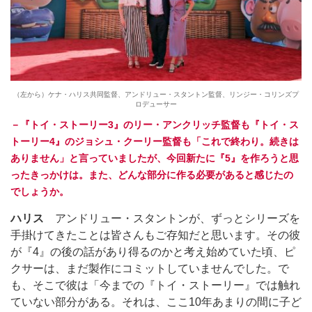
（左から）ケナ・ハリス共同監督、アンドリュー・スタントン監督、リンジー・コリンズプ
ロデューサー
－『トイ・ストーリー3』のリー・アンクリッチ監督も『トイ・ス
トーリー4』のジョシュ・クーリー監督も「これで終わり。続きは
ありません」と言っていましたが、今回新たに『5』を作ろうと思
ったきっかけは。また、どんな部分に作る必要があると感じたの
でしょうか。
ハリス
アンドリュー・スタントンが、ずっとシリーズを
手掛けてきたことは皆さんもご存知だと思います。その彼
が『4』の後の話があり得るのかと考え始めていた頃、ピ
クサーは、まだ製作にコミットしていませんでした。で
も、そこで彼は「今までの『トイ・ストーリー』では触れ
ていない部分がある。それは、ここ10年あまりの間に子ど