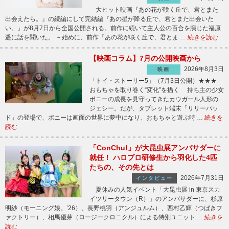
大ヒット映画『あの花が咲く丘で、君とまた
出会えたら。』の続編にして完結編『あの星が降る丘で、君とまた出会いた
い。』が8月7日から全国公開される。前作に続いて主人公の百合を演じた福原
遥に話を聞いた。 －始めに、前作『あの花が咲く丘で、君とま …
続きを読む
【映画コラム】7月の公開映画から
2026年8月3日
映画
「トイ・ストーリー5」（7月3日公開）★★★
おもちゃを取り巻く“変化”を描く 持ち主の少女
ボニーの成長を見守ってきたカウガール人形の
ジェシー。だが、タブレット端末「リリーパッ
ド」の登場で、ボニーは画面の世界に夢中になり、おもちゃと遊ぶ時 …
続きを
読む
「ConChu!」が大昆虫展アンバサダーに
就任！ ハロプロ研修生から羽化した4匹
たちの、その先とは
2026年7月31日
インタビュー
夏休みの人気イベント「大昆虫展 in 東京スカ
イツリータウン（R）」のアンバサダーに、杉原
明紗（モーニング娘。’26）、長野桃羽（アンジュルム）、西村乙輝（つばきフ
ァクトリー）、相馬優芽（ロージークロニクル）による特別ユニット …
続きを
読む