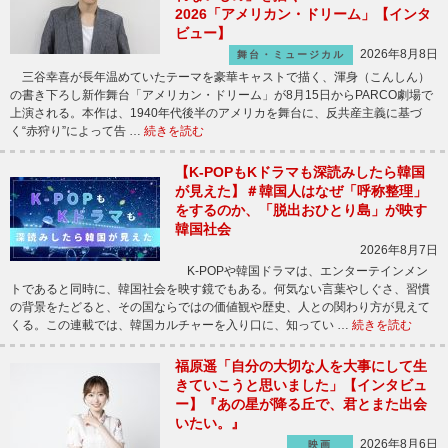
2026「アメリカン・ドリーム」【インタ
ビュー】
2026年8月8日
舞台・ミュージカル
三谷幸喜が長年温めていたテーマを豪華キャストで描く、渾身（こんしん）
の書き下ろし新作舞台「アメリカン・ドリーム」が8月15日からPARCO劇場で
上演される。本作は、1940年代後半のアメリカを舞台に、反共産主義に基づ
く“赤狩り”によって告 …
続きを読む
【K-POPもKドラマも深読みしたら韓国
が見えた】＃韓国人はなぜ「呼称整理」
をするのか、「脱出おひとり島」が映す
韓国社会
2026年8月7日
K-POPや韓国ドラマは、エンターテインメン
トであると同時に、韓国社会を映す鏡でもある。何気ない言葉やしぐさ、習慣
の背景をたどると、その国ならではの価値観や歴史、人との関わり方が見えて
くる。この連載では、韓国カルチャーを入り口に、知ってい …
続きを読む
福原遥「自分の大切な人を大事にして生
きていこうと思いました」【インタビュ
ー】『あの星が降る丘で、君とまた出会
いたい。』
2026年8月6日
映画