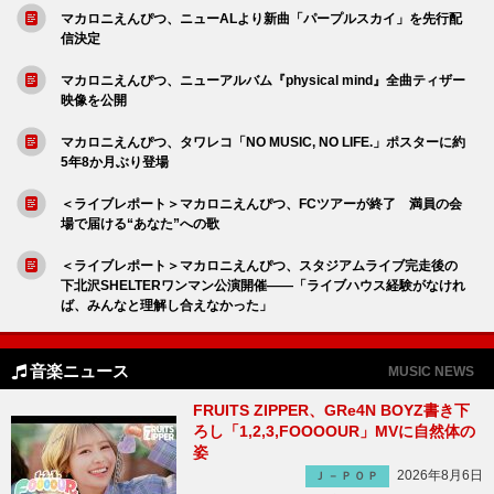
マカロニえんぴつ、ニューALより新曲「パープルスカイ」を先行配
信決定
マカロニえんぴつ、ニューアルバム『physical mind』全曲ティザー
映像を公開
マカロニえんぴつ、タワレコ「NO MUSIC, NO LIFE.」ポスターに約
5年8か月ぶり登場
＜ライブレポート＞マカロニえんぴつ、FCツアーが終了 満員の会
場で届ける“あなた”への歌
＜ライブレポート＞マカロニえんぴつ、スタジアムライブ完走後の
下北沢SHELTERワンマン公演開催――「ライブハウス経験がなけれ
ば、みんなと理解し合えなかった」
音楽ニュース
MUSIC NEWS
FRUITS ZIPPER、GRe4N BOYZ書き下
ろし「1,2,3,FOOOOUR」MVに自然体の
姿
2026年8月6日
Ｊ－ＰＯＰ