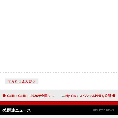
マカロニえんぴつ
Galileo Galilei、2026年全国ツアー開催を発表
MAZZEL、ツアー【Royal Straight Flush】映像作品化 新曲「Only You」スペシャル映像を公開
関連ニュース
RELATED NEWS