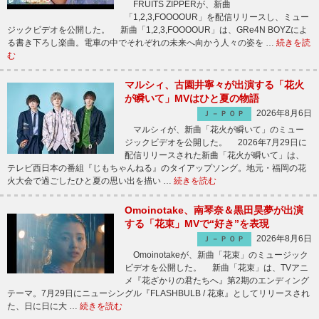
FRUITS ZIPPERが、新曲
「1,2,3,FOOOOUR」を配信リリースし、ミュー
ジックビデオを公開した。 新曲「1,2,3,FOOOOUR」は、GRe4N BOYZによ
る書き下ろし楽曲。電車の中でそれぞれの未来へ向かう人々の姿を …
続きを読
む
マルシィ、古園井寧々が出演する「花火
が瞬いて」MVはひと夏の物語
2026年8月6日
Ｊ－ＰＯＰ
マルシィが、新曲「花火が瞬いて」のミュー
ジックビデオを公開した。 2026年7月29日に
配信リリースされた新曲「花火が瞬いて」は、
テレビ西日本の番組『じもちゃんねる』のタイアップソング。地元・福岡の花
火大会で過ごしたひと夏の思い出を描い …
続きを読む
Omoinotake、南琴奈＆黒田昊夢が出演
する「花束」MVで“好き”を表現
2026年8月6日
Ｊ－ＰＯＰ
Omoinotakeが、新曲「花束」のミュージック
ビデオを公開した。 新曲「花束」は、TVアニ
メ『花ざかりの君たちへ』第2期のエンディング
テーマ。7月29日にニューシングル『FLASHBULB / 花束』としてリリースされ
た、日に日に大 …
続きを読む