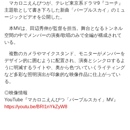
マカロニえんぴつが、テレビ東京系ドラマ9『コーチ』
主題歌として書き下ろした新曲「パープルスカイ」のミュ
ージックビデオを公開した。
本MVは、田辺秀伸が監督を担当。舞台となるトンネル
空間の中でメンバーの演奏/歌唱のみで全編が構成されて
いる。
複数のカメラやマイクスタンド、モニターがメンバーを
デザイン的に囲むように配置され、演奏とシンクロするよ
うに明滅するライトや、奥から色づいていくライティング
など多彩な照明演出が印象的な映像作品に仕上がってい
る。
◎映像情報
YouTube『マカロニえんぴつ「パープルスカイ」MV』
https://youtu.be/BRI1nYkZyW8