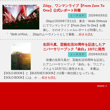
Zilqy、ワンマンライブ【From Zero To
One】公式レポート到着
2026年8月6日
Ｊ－ＰＯＰ
Zilqyが2026年7月11日、東京・Veats Shibuya
にてワンマンライブ【From Zero To One】を開
催し、そのオフィシャルレポートが到着した。
「『Birth of Riot』、Zilqyのムーヴメントとして暴動 …
続きを読む
生田斗真、芸能生活30周年を記念したア
ニバーサリーブック『余白』10/7に発売
2026年8月6日
Ｊ－ＰＯＰ
俳優の生田斗真が、芸能生活30周年を記念し
たアニバーサリーブック『余白』を、ワニブッ
クスより10月7日に発売される。 本書は、
【SOLO BOOK】と【BUDDIES BOOK】の2冊一体仕様となっている。
【SOLO BOOK】には、か …
続きを読む
more »