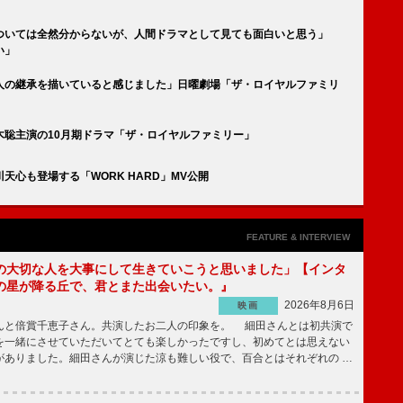
ついては全然分からないが、人間ドラマとして見ても面白いと思う」
い」
人の継承を描いていると感じました」日曜劇場「ザ・ロイヤルファミリ
木聡主演の10月期ドラマ「ザ・ロイヤルファミリー」
心も登場する「WORK HARD」MV公開
FEATURE & INTERVIEW
の大切な人を大事にして生きていこうと思いました」【インタ
の星が降る丘で、君とまた出会いたい。』
2026年8月6日
映画
んと倍賞千恵子さん。共演したお二人の印象を。 細田さんとは初共演で
を一緒にさせていただいてとても楽しかったですし、初めてとは思えない
がありました。細田さんが演じた涼も難しい役で、百合とはそれぞれの …