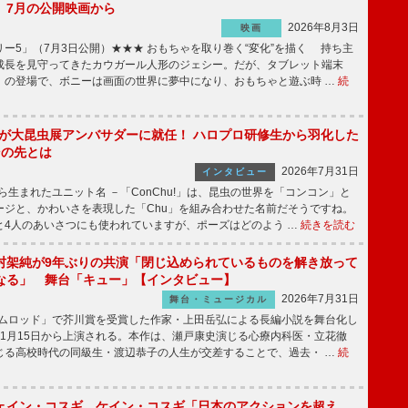
】7月の公開映画から
2026年8月3日
映画
ー5」（7月3日公開）★★★ おもちゃを取り巻く“変化”を描く 持ち主
成長を見守ってきたカウガール人形のジェシー。だが、タブレット端末
」の登場で、ボニーは画面の世界に夢中になり、おもちゃと遊ぶ時 …
続
!」が大昆虫展アンバサダーに就任！ ハロプロ研修生から羽化した
その先とは
2026年7月31日
インタビュー
から生まれたユニット名 －「ConChu!」は、昆虫の世界を「コンコン」と
ージと、かわいさを表現した「Chu」を組み合わせた名前だそうですね。
と4人のあいさつにも使われていますが、ポーズはどのよう …
続きを読む
村架純が9年ぶりの共演「閉じ込められているものを解き放って
なる」 舞台「キュー」【インタビュー】
2026年7月31日
舞台・ミュージカル
ニムロッド」で芥川賞を受賞した作家・上田岳弘による長編小説を舞台化し
11月15日から上演される。本作は、瀬戸康史演じる心療内科医・立花徹
じる高校時代の同級生・渡辺恭子の人生が交差することで、過去・ …
続
ェイン・コスギ、ケイン・コスギ「日本のアクションを超え