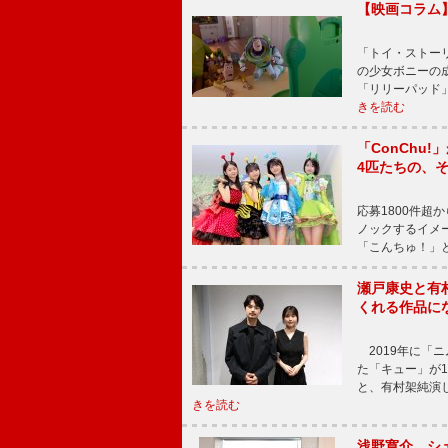
【映画コラム
「トイ・ストーリ
の少女ボニーの
「リリーパッド
きを読む
「ConChu
4匹たちの、
応募1800件超
ノックするイメ
「こんちゅ！」
瀬戸康史と有
くれる作品に
2019年に「
た「キュー」が
と、有村架純演
きを読む
浅野寛介、シ