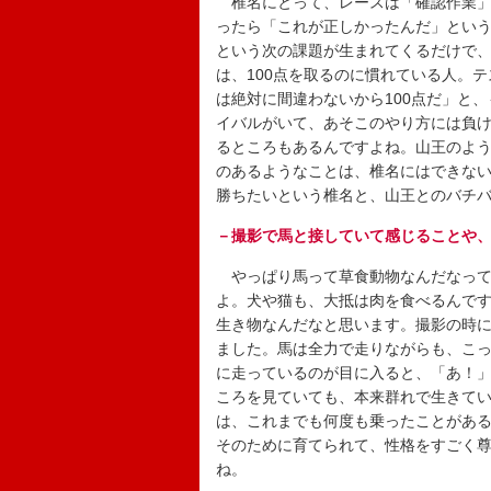
椎名にとって、レースは「確認作業」
ったら「これが正しかったんだ」とい
という次の課題が生まれてくるだけで
は、100点を取るのに慣れている人。
は絶対に間違わないから100点だ」と
イバルがいて、あそこのやり方には負
るところもあるんですよね。山王のよ
のあるようなことは、椎名にはできな
勝ちたいという椎名と、山王とのバチ
－撮影で馬と接していて感じることや
やっぱり馬って草食動物なんだなって
よ。犬や猫も、大抵は肉を食べるんで
生き物なんだなと思います。撮影の時
ました。馬は全力で走りながらも、こ
に走っているのが目に入ると、「あ！
ころを見ていても、本来群れで生きて
は、これまでも何度も乗ったことがあ
そのために育てられて、性格をすごく
ね。