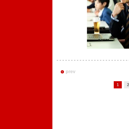
prev
1