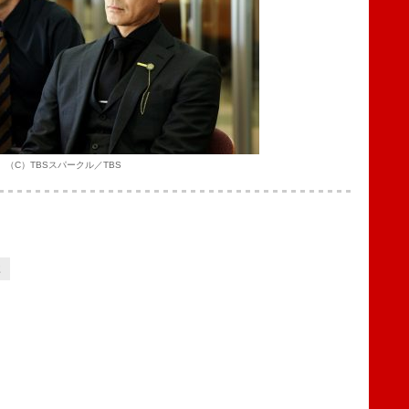
（C）TBSスパークル／TBS
2