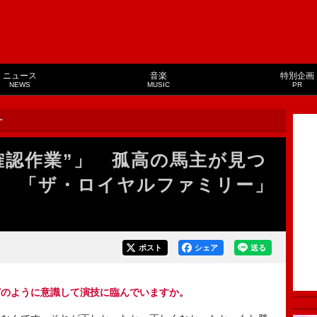
ニュース
音楽
特別企画
NEWS
MUSIC
PR
ー
確認作業”」 孤高の馬主が見つ
は 「ザ・ロイヤルファミリー」
ポスト
シェア
送る
どのように意識して演技に臨んでいますか。