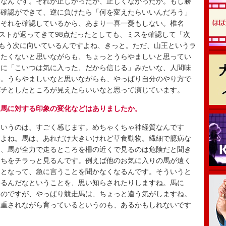
なんです。それが正しかったか、正しくなかったか。もし勝
う確認ができて、逆に負けたら「何を変えたらいいんだろう」
、それを確認しているから、あまり一喜一憂もしない。椎名
テストが返ってきて98点だったとしても、ミスを確認して「次
、もう次に向いているんですよね、きっと。ただ、山王というラ
けたくないと思いながらも、ちょっとうらやましいと思ってい
うに「こいつは気に入った、だから信じる」みたいな、人間味
い。うらやましいなと思いながらも、やっぱり自分のやり方で
バチとしたところが見えたらいいなと思って演じています。
、馬に対する印象の変化などはありましたか。
いうのは、すごく感じます。めちゃくちゃ神経質なんです
すよね。馬は、あれだけ大きいけれど草食動物。繊細で臆病な
に、馬が全力で走るところを柵の近くで見るのは危険だと聞き
っちをチラっと見るんです。例えば他のお気に入りの馬が遠く
」となって、急に言うことを聞かなくなるんです。そういうと
いるんだなということを、思い知らされたりしますね。馬に
るのですが、やっぱり競走馬は、ちょっと違う気がしますね。
尊重されながら育っているというのも、あるかもしれないです