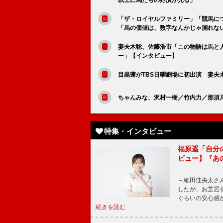
「ザ・ロイヤルファミリー」「競馬に
「馬の価値は、数字なんかじゃ測れな
妻夫木聡、佐藤浩市「この物語は馬と
ー」【インタビュー】
目黒蓮がTBS日曜劇場に初出演 妻夫
ちゃんみな、沢村一樹／竹内力／那須川天
特集・インタビュー
福原遥「自分
ビュー】『あ
－細田佳央太さ
したが、お芝居
ぐらいの安心感
続きを読む