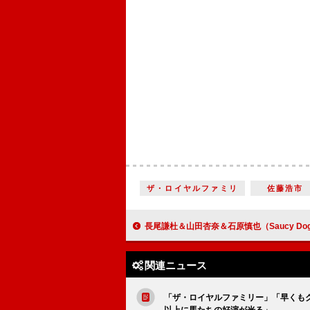
ザ・ロイヤルファミリ
佐藤浩市
長尾謙杜＆山田杏奈＆石原慎也（Saucy Dog）が話題の映画でタッグ！「主題歌が主人公たちの気持ちを表している」『恋に至
関連ニュース
「ザ・ロイヤルファミリー」「早くも
以上に馬たちの好演が光る」