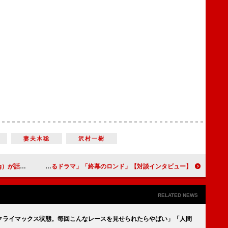
妻夫木聡
沢村一樹
る病』【インタビュー】
草なぎ剛「やっぱりすごい…。心からリスペクトしています」 風吹ジュン「学ぶことも多く、新しい意識が生まれるドラマ」「終幕のロンド」【対談インタビュー】
RELATED NEWS
クライマックス状態。毎回こんなレースを見せられたらやばい」「人間