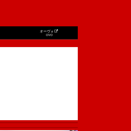
オーヴォ
OVO