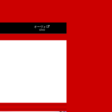
オーヴォ
OVO