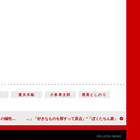
市
妻夫木聡
小泉孝太郎
尾美としのり
まだ生きてほしい」
「ぼくたちん家」“玄一”及川光博が「父親」になろうと思った理由に反響 「玄一の言葉が胸に響いて泣いた」「好きなものを探すって原点」
RELATED NEWS