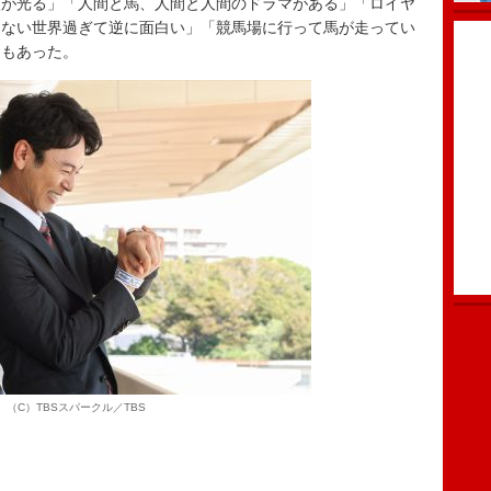
が光る」「人間と馬、人間と人間のドラマがある」「ロイヤ
らない世界過ぎて逆に面白い」「競馬場に行って馬が走ってい
トもあった。
（C）TBSスパークル／TBS