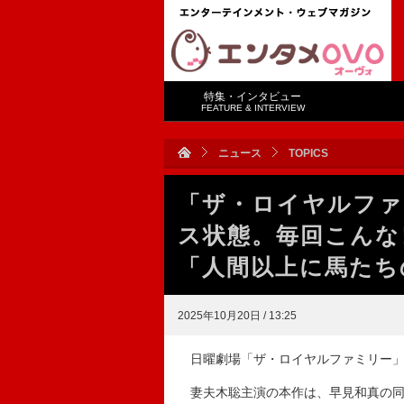
特集・インタビュー
FEATURE & INTERVIEW
ニュース
TOPICS
「ザ・ロイヤルファ
ス状態。毎回こんな
「人間以上に馬たち
2025年10月20日 / 13:25
日曜劇場「ザ・ロイヤルファミリー」（
妻夫木聡主演の本作は、早見和真の同