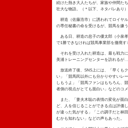
続けた熱き大人たちが、家族や仲間たち
壮大な物語。（＊以下、ネタバレあり
耕造（佐藤浩市）に誘われてロイヤル
の専任秘書の命を受けるが、競馬を嫌
ある日、耕造の息子の優太郎（小泉孝
で1勝できなければ競馬事業部を撤廃す
それを受け入れた耕造は、最も戦力に
美浦トレーニングセンターを訪れるが
放送終了後、SNS上には、「早くも
い」「競馬民以外にも分かりやすいレ
しもうよ」「競馬ファンはもちろん、
者側の視点がとても面白い」などのコ
また、「妻夫木聡の表情の変化が面白
ど、人を信じることができる点は評価し
が違った気がする」「この調子だと林
むかも知れない」などの声もあった。