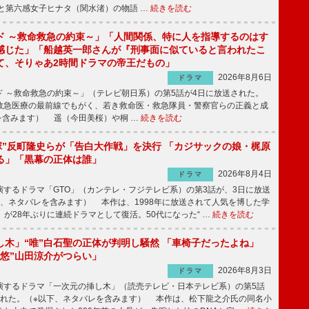
と第六感女子ヒナタ（関水渚）の物語 …
続きを読む
ド ～救命救急の約束～」「人間関係、特に人を指導するのはす
感じた」「船越英一郎さんが『刑事面に似ていると言われたこ
て、そりゃあ2時間ドラマの帝王だもの」
2026年8月6日
ドラマ
 ～救命救急の約束～」（テレビ朝日系）の第5話が4日に放送された。
急医療の最前線でもがく、若き救命医・救急隊員・警察官らの正義と成
を含みます） 遥（今田美桜）や桐 …
続きを読む
鬼塚”反町隆史らが「告白大作戦」を決行 「カジサックの娘・梶原
る」「黒幕の正体は誰」
2026年8月4日
ドラマ
するドラマ「GTO」（カンテレ・フジテレビ系）の第3話が、3日に放送
下、ネタバレを含みます） 本作は、1998年に放送されて人気を博した学
」が28年ぶりに連続ドラマとして復活。50代になった“ …
続きを読む
し木」“唯”白石聖の正体が判明し騒然 「車椅子だったよね」
“悠”山田涼介がつらい」
2026年8月3日
ドラマ
するドラマ「一次元の挿し木」（読売テレビ・日本テレビ系）の第5話
された。（※以下、ネタバレを含みます） 本作は、松下龍之介氏の同名小