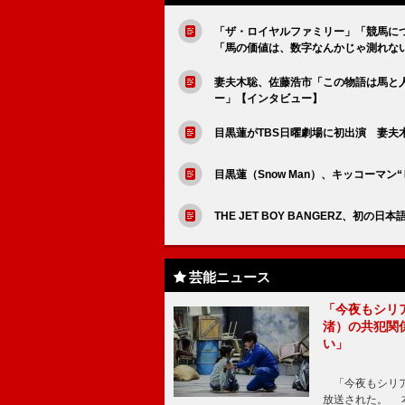
「ザ・ロイヤルファミリー」「競馬に
「馬の価値は、数字なんかじゃ測れな
妻夫木聡、佐藤浩市「この物語は馬と
ー」【インタビュー】
目黒蓮がTBS日曜劇場に初出演 妻夫
目黒蓮（Snow Man）、キッコーマ
THE JET BOY BANGERZ、
芸能ニュース
「今夜もシリ
渚）の共犯関
い」
「今夜もシリア
放送された。 