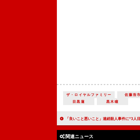
ザ・ロイヤルファミリー
佐藤浩
目黒蓮
黒木瞳
「良いこと悪いこと」連続殺人事件に“3人目の犠牲者”が… “ターボー”森本慎太郎の登場に「怪し過ぎる」「
関連ニュース