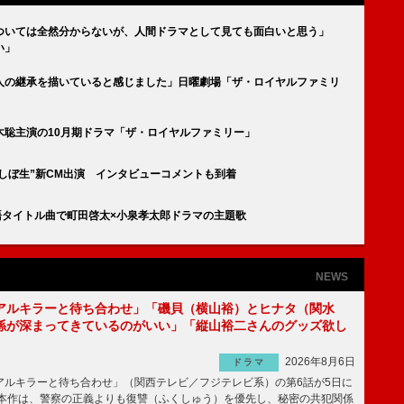
ついては全然分からないが、人間ドラマとして見ても面白いと思う」
い」
人の継承を描いていると感じました」日曜劇場「ザ・ロイヤルファミリ
木聡主演の10月期ドラマ「ザ・ロイヤルファミリー」
ン“しぼ生”新CM出演 インタビューコメントも到着
初の日本語タイトル曲で町田啓太×小泉孝太郎ドラマの主題歌
NEWS
アルキラーと待ち合わせ」「磯貝（横山裕）とヒナタ（関水
係が深まってきているのがいい」「縦山裕二さんのグッズ欲し
2026年8月6日
ドラマ
ルキラーと待ち合わせ」（関西テレビ／フジテレビ系）の第6話が5日に
本作は、警察の正義よりも復讐（ふくしゅう）を優先し、秘密の共犯関係