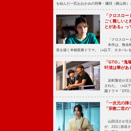
を結んだ一匹おおかみの刑事・磯貝（横山裕）
「クロスロー
ごく難しいと
とがある』っ
「クロスロード
本作は、救命救
長を描く本格医療ドラマ。（※以下、ネタバレ
「GTO」“
叶渚は華があ
反町隆史が主演
された。（※以
園ドラマ「GTO
「一次元の挿
「宗教二世の
山田涼介が主演
が、2日に放送