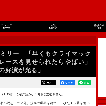
ニュース
音楽
特別企画
NEWS
MUSIC
PR
ミリー」「早くもクライマック
レースを見せられたらやばい」
の好演が光る」
ポスト
シェア
送る
TBS系）の第2話が、19日に放送された。
名小説をドラマ化。競馬の世界を舞台に、ひたすら夢を追い