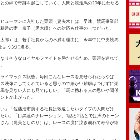
との絆で奇跡を起こしていく、人間と競走馬の20年にわたる
）
ヒューマンに入社した栗須（妻夫木）は、早速、競馬事業部
う耕造の妻・京子（黒木瞳）への対応も仕事の一つだった。
太郎）は、若手社員からの不満を理由に、今年中に中央競馬
るよう父に迫る。
なりそうなロイヤルファイトを勝たせるため、栗須を連れて
…。
クライマックス状態。毎回こんなレースを見せられたらやば
ース映像にしてくれていると思うので細かい難癖はつけずに楽
競馬を見ない人にも見てほしい」「馬に携わる人の思いや関係
メントが上がった。
い」「佐藤浩市演ずる社長は敬遠したいタイプの人間だけ
たい」「目黒蓮のナレーション、1話と2話とでは声のトーン
田さん（尾美としのり）は、レースの度に泣き崩れて寿命が縮