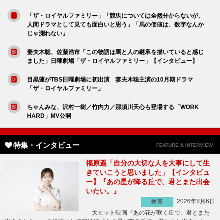
「ザ・ロイヤルファミリー」「競馬については全然分からないが、
人間ドラマとして見ても面白いと思う」「馬の価値は、数字なんか
じゃ測れない」
妻夫木聡、佐藤浩市「この物語は馬と人の継承を描いていると感じ
ました」日曜劇場「ザ・ロイヤルファミリー」【インタビュー】
目黒蓮がTBS日曜劇場に初出演 妻夫木聡主演の10月期ドラマ
「ザ・ロイヤルファミリー」
ちゃんみな、沢村一樹／竹内力／那須川天心も登場する「WORK
HARD」MV公開
特集・インタビュー
FEATURE & INTERVIEW
福原遥「自分の大切な人を大事にして生
きていこうと思いました」【インタビュ
ー】『あの星が降る丘で、君とまた出会
いたい。』
2026年8月6日
映画
大ヒット映画『あの花が咲く丘で、君とまた