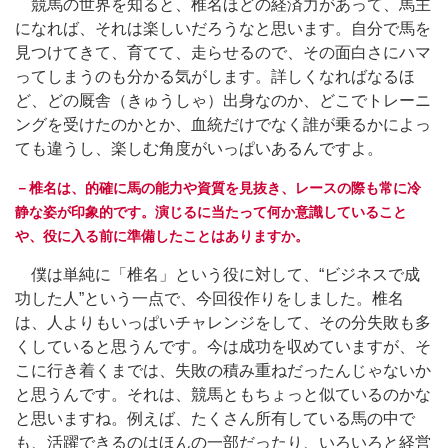
競馬の世界を知ると、椎名ほどの経済力があって、馬主
になれば、それは楽しいだろうなと思います。自分で馬を
見つけてきて、育てて、走らせるので、その面白さにハマ
ってしまうのも分かる気がします。詳しくなればなるほ
ど、どの厩舎（きゅうしゃ）出身なのか、どこでトレーニ
ングを受けたのかとか、血統だけでなく誰が乗るかによっ
ても違うし、楽しむ角度がいっぱいあるんですよ。
－椎名は、的確に馬の能力や資質を見抜き、レースの際も常に冷
静な姿が印象的です。演じるに当たって何か意識していること
や、役に入る前に準備したことはありますか。
僕は単純に「椎名」という役に対して、“ビジネスで成
功した人”という一点で、今回役作りをしました。椎名
は、人よりもいっぱいチャレンジをして、その分失敗も多
くしていると思うんです。今は成功を収めていますが、そ
こに行き着くまでは、失敗の積み重ねだったんじゃないか
と思うんです。それは、競馬ともちょっと似ているのかな
と思いますね。例えば、たくさん所有している馬の中で
も、活躍できるのはほんの一部だったり、いろいろと経営