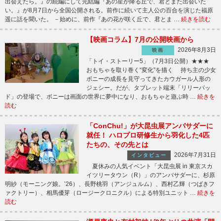
出会えたら。』の続編にして完結編『あの星が降る丘で、君とまた出会いた
い。』が8月7日から全国公開される。前作に続いて主人公の百合を演じた福原
遥に話を聞いた。 －始めに、前作『あの花が咲く丘で、君とま …
続きを読む
【映画コラム】7月の公開映画から
2026年8月3日
映画
「トイ・ストーリー5」（7月3日公開）★★★
おもちゃを取り巻く“変化”を描く 持ち主の少女
ボニーの成長を見守ってきたカウガール人形の
ジェシー。だが、タブレット端末「リリーパッ
ド」の登場で、ボニーは画面の世界に夢中になり、おもちゃと遊ぶ時 …
続きを
読む
「ConChu!」が大昆虫展アンバサダーに
就任！ ハロプロ研修生から羽化した4匹
たちの、その先とは
2026年7月31日
インタビュー
夏休みの人気イベント「大昆虫展 in 東京スカ
イツリータウン（R）」のアンバサダーに、杉原
明紗（モーニング娘。’26）、長野桃羽（アンジュルム）、西村乙輝（つばきフ
ァクトリー）、相馬優芽（ロージークロニクル）による特別ユニット …
続きを
読む