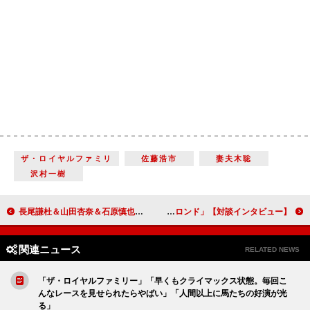
ザ・ロイヤルファミリ
佐藤浩市
妻夫木聡
沢村一樹
長尾謙杜＆山田杏奈＆石原慎也（Saucy Dog）が話題の映画でタッグ！「主題歌が主人公たちの気持ちを表している」『恋に至る病』【インタビュー】
草なぎ剛「やっぱりすごい…。心からリスペクトしています」 風吹ジュン「学ぶことも多く、新しい意識が生まれるドラマ」「終幕のロンド」【対談インタビュー】
関連ニュース
RELATED NEWS
「ザ・ロイヤルファミリー」「早くもクライマックス状態。毎回こ
んなレースを見せられたらやばい」「人間以上に馬たちの好演が光
る」