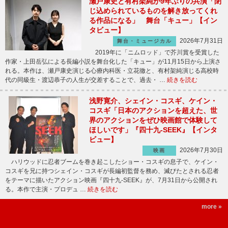
瀬戸康史と有村架純が9年ぶりの共演「閉
じ込められているものを解き放ってくれ
る作品になる」 舞台「キュー」【イン
タビュー】
2026年7月31日
舞台・ミュージカル
2019年に「ニムロッド」で芥川賞を受賞した
作家・上田岳弘による長編小説を舞台化した「キュー」が11月15日から上演さ
れる。本作は、瀬戸康史演じる心療内科医・立花徹と、有村架純演じる高校時
代の同級生・渡辺恭子の人生が交差することで、過去・ …
続きを読む
浅野寛介、シェイン・コスギ、ケイン・
コスギ「日本のアクションを超えた、世
界のアクションをぜひ映画館で体験して
ほしいです」『四十九-SEEK』【インタ
ビュー】
2026年7月30日
映画
ハリウッドに忍者ブームを巻き起こしたショー・コスギの息子で、ケイン・
コスギを兄に持つシェイン・コスギが長編初監督を務め、滅びたとされる忍者
をテーマに描いたアクション映画『四十九-SEEK』が、7月31日から公開され
る。本作で主演・プロデュ …
続きを読む
more »