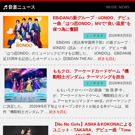
音楽ニュース
MUSIC NEWS
EBiDANの新グループ・iiONDO、デビュ
ー曲「はつ恋ONDO」MVで“良い温度”を
保つ為に奮闘
2026年8月9日
Ｊ－ＰＯＰ
EBiDAN（恵比寿学園男子部）の新グループ・
iiONDO（読み：イイオンド）が、デビュー曲
「はつ恋ONDO」のミュージックビデオを公開した。 iiONDOは、EBiDAN発
足15周年を記念したオーディション【EBiDAN THE AU …
続きを読む
ももクロ、アーケードカードゲーム『機
動戦士ガンダム』テーマソングを担当
2026年8月9日
Ｊ－ＰＯＰ
ももいろクローバーZの新曲「無 我 夢 中」
が、アーケードカードゲーム『機動戦士ガンダ
ム アーセナルコマンダー ver.β』のテーマソング
に決定した。 2026年8月下旬よりオープンβテストが始まる本ゲームは、前
作『機動戦士ガンダム ア …
続きを読む
【No No Girls】ASHA＆KOKONAによる
ユニット・TAKARA、デビュー曲「Time