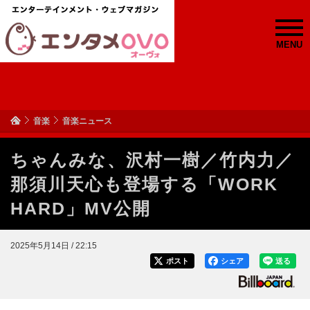
MENU
音楽
音楽ニュース
ちゃんみな、沢村一樹／竹内力／
那須川天心も登場する「WORK
HARD」MV公開
2025年5月14日 / 22:15
ポスト
シェア
送る