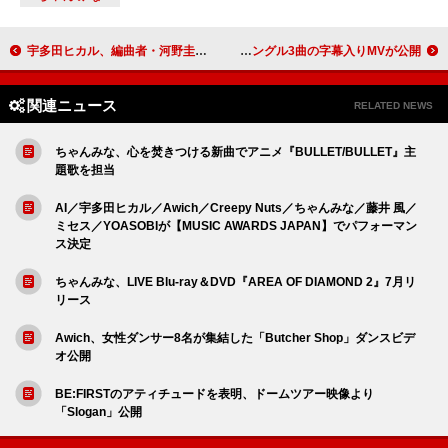
宇多田ヒカル、編曲者・河野圭と「First Love」披露 ＜THE FIRST TAKE＞
マネスキンのダミアーノ・デイヴィッド、ソロ・シングル3曲の字幕入りMVが公開
関連ニュース
RELATED NEWS
ちゃんみな、心を焚きつける新曲でアニメ『BULLET/BULLET』主
題歌を担当
AI／宇多田ヒカル／Awich／Creepy Nuts／ちゃんみな／藤井 風／
ミセス／YOASOBIが【MUSIC AWARDS JAPAN】でパフォーマン
ス決定
ちゃんみな、LIVE Blu-ray＆DVD『AREA OF DIAMOND 2』7月リ
リース
Awich、女性ダンサー8名が集結した「Butcher Shop」ダンスビデ
オ公開
BE:FIRSTのアティチュードを表明、ドームツアー映像より
「Slogan」公開