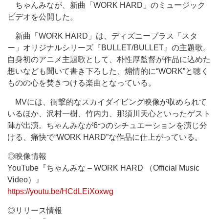
ちゃんみなが、新曲「WORK HARD」のミュージック
ビデオを公開した。
新曲「WORK HARD」は、ディズニープラス「スタ
ー」オリジナルシリーズ『BULLET/BULLET』の主題歌。
自身初のアニメ主題歌として、朴性厚監督が作品に込めた
想いなども聞いて書き下ろした、煽情的に“WORK”と聴く
ものの心を焚きつける楽曲となっている。
MVには、衝撃的なスカイダイビング映像が収められて
いるほか、沢村一樹、竹内力、那須川天心といったゲスト
陣が出演。ちゃんみなが6つのシチュエーションを演じ分
ける、痛快で“WORK HARD”な作品に仕上がっている。
◎映像情報
YouTube『ちゃんみな – WORK HARD （Official Music
Video）』
https://youtu.be/HCdLEiXoxwg
◎リリース情報