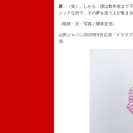
原
（笑）。しかも、僕は数年前まで下
ィックな街で、その夢を追う人が集ま
（取材・文・写真／櫻井宏充）
山田ジャパン2025年9月公演「ドラマ
演。