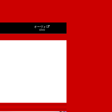
オーヴォ
OVO