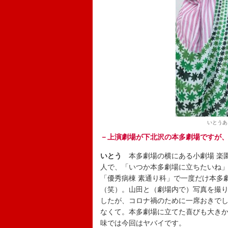
いとうあ
－上演劇場が下北沢の本多劇場ですが
いとう
本多劇場の横にある小劇場 楽
人で、「いつか本多劇場に立ちたいね」
「優秀病棟 素通り科」で一度だけ本多
（笑）。山田と（劇場内で）写真を撮
したが、コロナ禍のために一席おきで
なくて。本多劇場に立てた喜びも大き
味では今回はヤバイです。