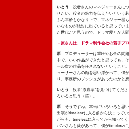
いとう
役者さんのマネジャーさんにつ
せたい、役者の魅力を伝えたいという
ぶん年齢もかなり上で、マネジャー歴
いなものが絶対に出ていると思ってい
た世代だと思うので、ドラマ愛とか人
－原さんは、ドラマ制作会社の若手プ
原
プロデューサーは重圧やお金の問題
中で、いい作品ができたと思っても、
ール次の作品を任されないということ
ューサーさんの顔を思い浮かべて、僕
り、事務所のプッシュがあったのかと
いとう
役者“原嘉孝”を見つけてくださ
ろいると思う（笑）。
原
そうですね。本当にいろいろと思い
出演がtimeleszに入る前から決ま
がらも、timeleszに入ってから知
パンさんも愛があって、僕がtimele