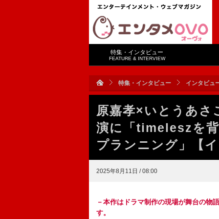
特集・インタビュー
FEATURE & INTERVIEW
特集・インタビュー
インタビュ
原嘉孝×いとうあさこ
演に「timeles
プランニング」【イ
2025年8月11日 / 08:00
－本作はドラマ制作の現場が舞台の物
す。