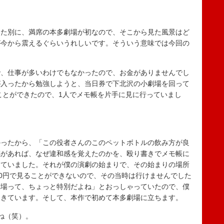
た別に、満席の本多劇場が初なので、そこから見た風景はど
が今から震えるぐらいうれしいです。そういう意味では今回の
、仕事が多いわけでもなかったので、お金がありませんでし
が入ったから勉強しようと、当日券で下北沢の小劇場を回って
ることができたので、1人でメモ帳を片手に見に行っていまし
ったから、「この役者さんのこのペットボトルの飲み方が良
感があれば、なぜ違和感を覚えたのかを、殴り書きでメモ帳に
していました。それが僕の演劇の始まりで、その始まりの場所
00円で見ることができないので、その当時は行けませんでした
劇場って、ちょっと特別だよね」とおっしゃっていたので、僕
てきています。そして、本作で初めて本多劇場に立ちます。
ね（笑）。