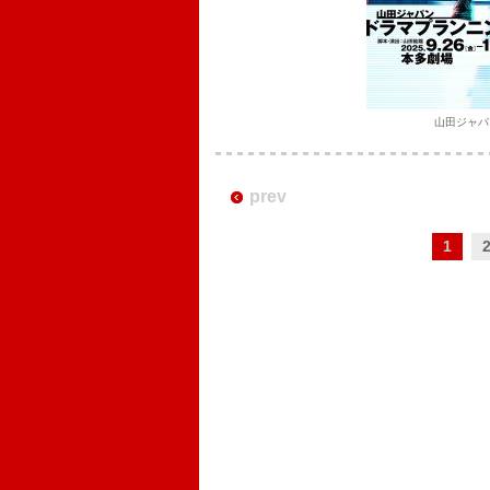
山田ジャパ
prev
1