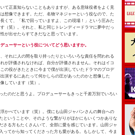
いて正直知らないこともありますが、ある意味役者をよく見
芯は想像できます。ただ、名物マネジャーという役なので、た
も長くて、「私で回っていますよ、この現場！」という圧みた
ます（笑）。それと、私と同じトレンディードラマに夢中だっ
間性が出せたらすてきだなと思っています。
ロデューサーという役についてどう思いますか。
、それに人の間を取り持ったりといろいろな責任を問われる
それが評価されなければ、自分が評価されません。それはイコ
。この役がきたときに今まで僕が出演していたドラマのプロデ
が出演するにあたって何かしらの圧があったのかと想像した
想像しています（笑）。
ったのだと思うよ。プロデューサーもきっと千差万別でいろい
浮かべています（笑）。僕にも山田ジャパンさんの舞台への
っていたということや、そのような繋がりがほかにもいくつかありな
ってくださる方もたくさんいて、全部に愛を感じています。山田ジャ
szに入ってから知ってくださった方も愛がある。もしかして、今ま