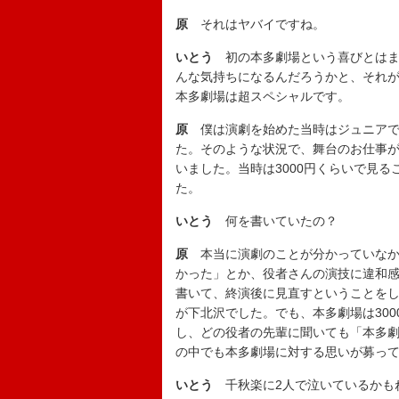
原
それはヤバイですね。
いとう
初の本多劇場という喜びとはま
んな気持ちになるんだろうかと、それ
本多劇場は超スペシャルです。
原
僕は演劇を始めた当時はジュニアで
た。そのような状況で、舞台のお仕事
いました。当時は3000円くらいで見
た。
いとう
何を書いていたの？
原
本当に演劇のことが分かっていなか
かった」とか、役者さんの演技に違和
書いて、終演後に見直すということを
が下北沢でした。でも、本多劇場は30
し、どの役者の先輩に聞いても「本多
の中でも本多劇場に対する思いが募っ
いとう
千秋楽に2人で泣いているかも