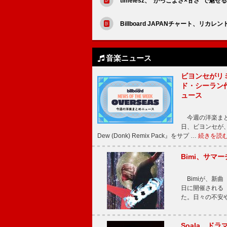
timelesz、“かっこよさ×甘さ”で
Billboard JAPANチャート、リ
音楽ニュース
ビヨンセがリ
ド・シーラン
ュース
今週の洋楽まと
日、ビヨンセが、先
Dew (Donk) Remix Pack』をサプ …
続きを読
Bimi、サマ
Bimiが、新曲「
日に開催される【Bi
た。日々の不安
Soala、ド