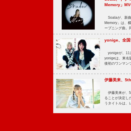
Memory」M
Soalaが、新曲
Memory」は
ープニング曲。同
yonige、全国
yonigeが、11
yonigeは、東名
後初のワンマン
伊藤美来、5t
伊藤美来が、5t
ることが決定した
うタイトルは、レ