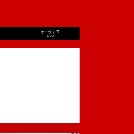
オーヴォ
OVO