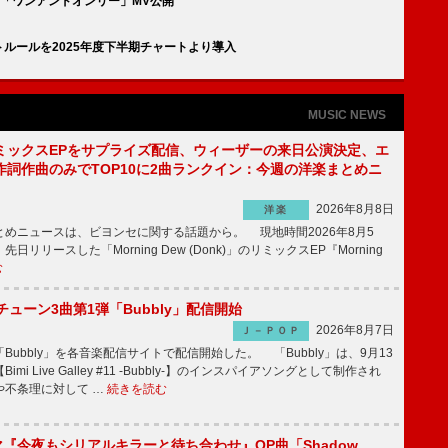
魅せる「ワンアンドオンリー」MV公開
カレントルールを2025年度下半期チャートより導入
MUSIC NEWS
ミックスEPをサプライズ配信、ウィーザーの来日公演決定、エ
作詞作曲のみでTOP10に2曲ランクイン：今週の洋楽まとめニ
2026年8月8日
洋楽
めニュースは、ビヨンセに関する話題から。 現地時間2026年8月5
日リリースした「Morning Dew (Donk)」のリミックスEP『Morning
む
ーチューン3曲第1弾「Bubbly」配信開始
2026年8月7日
Ｊ－ＰＯＰ
Bubbly」を各音楽配信サイトで配信開始した。 「Bubbly」は、9月13
mi Live Galley #11 -Bubbly-】のインスパイアソングとして制作され
や不条理に対して …
続きを読む
ラマ『今夜もシリアルキラーと待ち合わせ』OP曲「Shadow