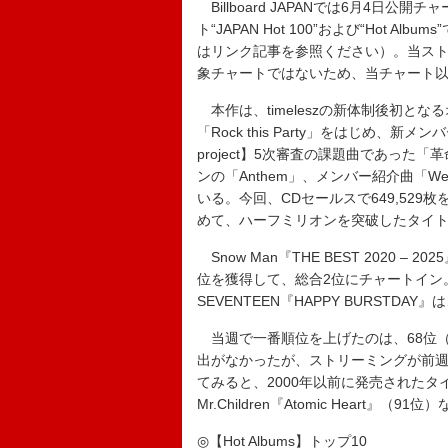
Billboard JAPANでは
6月4日公開チャ
ト“JAPAN Hot 100”および“Hot
はリンク記事を参照ください）。当ス
象チャートではないため、当チャート以
本作は、timeleszの新体制後初と
「Rock this Party」をはじめ、新
project】5次審査の課題曲であった「革命の
ンの「Anthem」、メンバー紹介曲「We’
いる。今回、CDセールスで649,529枚
めて、ハーフミリオンを突破したタイ
Snow Man『THE BEST 2020 
位を獲得して、総合2位にチャートイン
SEVENTEEN『HAPPY BURSTD
当週で一番順位を上げたのは、68位（前
出がなかったが、ストリーミングが前週8
てみると、2000年以前に発売された
Mr.Children『Atomic Heart』
◎【Hot Albums】トップ10