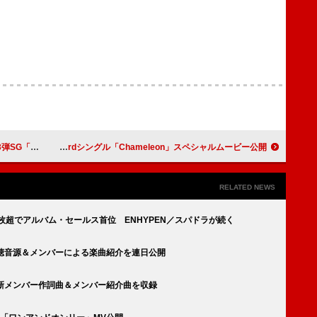
s」配信リリース
Aぇ! group、3rdシングル「Chameleon」スペシャルムービー公開
RELATED NEWS
64万枚超でアルバム・セールス首位 ENHYPEN／スパドラが続く
M』試聴音源＆メンバーによる楽曲紹介を連日公開
M』、新メンバー作詞曲＆メンバー紹介曲を収録