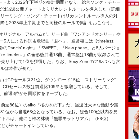
ート
より2025年下半期の集計期間となり、総合ソング・チャー
 Albums”では当週公開チャートよりリカレントルールを導入した（詳細
トリーミング・ソング・チャートはリカレントルール導入の対
降も2025年上半期までと同様のルールで集計をおこなう。
なるオリジナル・アルバムだ。リード曲「ワンアンドオンリー」や
メンバー5人による作詞＆歌唱曲「君へ」、通常盤には【timelesz
Dancin’ night」「SWEET」「New phase」と8人バージョ
re timelesz」の全形態共通13曲、通常盤は18曲が収録されて
を売り上げて1位を獲得した。なお、Sexy Zoneのアルバムも含
トルは本作が初だ。
– 2025』はCDセールス31位、ダウンロード15位、ストリーミング1
。CDセールス数は前週比109％と微増している。そして、
AY』は、前週3位から同順位をキープした。
週86位）のaiko『桜の木の下』だ。当週は大きな活動や露
1位から当週66位となっている。なお、総合100位以内を見
タイトルは、他にも椎名林檎『無罪モラトリアム』（58位）、
（91位）などがチャートインしている。