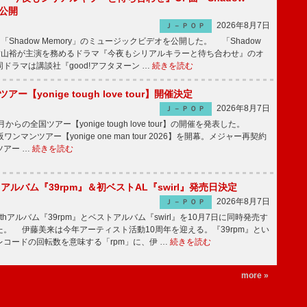
V公開
2026年8月7日
Ｊ－ＰＯＰ
「Shadow Memory」のミュージックビデオを公開した。 「Shadow
、横山裕が主演を務めるドラマ『今夜もシリアルキラーと待ち合わせ』のオ
ドラマは講談社『good!アフタヌーン …
続きを読む
ツアー【yonige tough love tour】開催決定
2026年8月7日
Ｊ－ＰＯＰ
月からの全国ツアー【yonige tough love tour】の開催を発表した。
阪ワンマンツアー【yonige one man tour 2026】を開幕。メジャー再契約
ツアー …
続きを読む
hアルバム『39rpm』＆初ベストAL『swirl』発売日決定
2026年8月7日
Ｊ－ＰＯＰ
hアルバム『39rpm』とベストアルバム『swirl』を10月7日に同時発売す
。 伊藤美来は今年アーティスト活動10周年を迎える。『39rpm』とい
コードの回転数を意味する「rpm」に、伊 …
続きを読む
more »