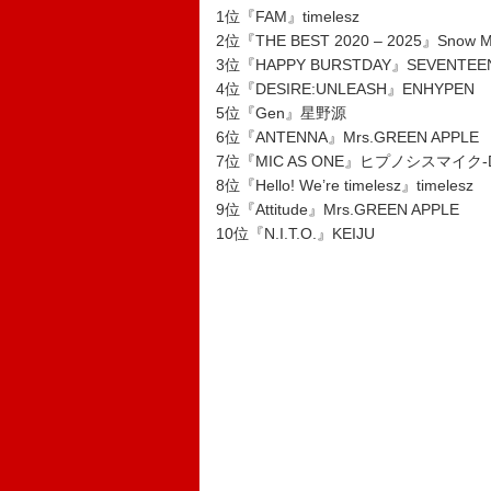
1位『FAM』timelesz
2位『THE BEST 2020 – 2025』Snow 
3位『HAPPY BURSTDAY』SEVENTEE
4位『DESIRE:UNLEASH』ENHYPEN
5位『Gen』星野源
6位『ANTENNA』Mrs.GREEN APPLE
7位『MIC AS ONE』ヒプノシスマイク-Divisi
8位『Hello! We’re timelesz』timelesz
9位『Attitude』Mrs.GREEN APPLE
10位『N.I.T.O.』KEIJU