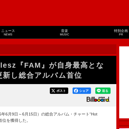
ニュース
音楽
特別企画
NEWS
MUSIC
PR
lesz『FAM』が自身最高とな
を更新し総合アルバム首位
ポスト
シェア
送る
5年6月9日～6月15日）の総合アルバム・チャート“Hot
が総合首位を獲得した。