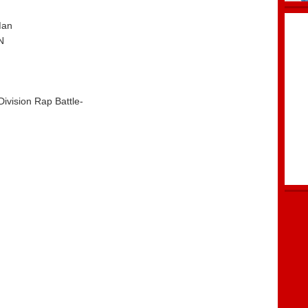
Man
N
on Rap Battle-