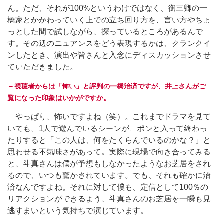
ん。ただ、それが100%というわけではなく、御三卿の一
橋家とかかわっていく上での立ち回り方を、言い方やちょ
っとした間で試しながら、探っているところがあるんで
す。その辺のニュアンスをどう表現するかは、クランクイ
ンしたとき、演出や皆さんと入念にディスカッションさせ
ていただきました。
－視聴者からは「怖い」と評判の一橋治済ですが、井上さんがご
覧になった印象はいかがですか。
やっぱり、怖いですよね（笑）。これまでドラマを見て
いても、1人で遊んでいるシーンが、ポンと入って終わっ
たりすると「この人は、何をたくらんでいるのかな？」と
思わせる不気味さがあって。実際に現場で向き合ってみる
と、斗真さんは僕が予想もしなかったようなお芝居をされ
るので、いつも驚かされています。でも、それも確かに治
済なんですよね。それに対して僕も、定信として100％の
リアクションができるよう、斗真さんのお芝居を一瞬も見
逃すまいという気持ちで演じています。