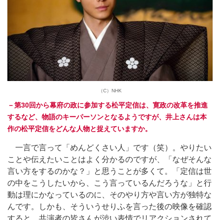
（C）NHK
－第30回から幕府の政に参加する松平定信は、寛政の改革を推進
するなど、物語のキーパーソンとなるようですが、井上さんは本
作の松平定信をどんな人物と捉えていますか。
一言で言って「めんどくさい人」です（笑）。やりたい
ことや伝えたいことはよく分かるのですが、「なぜそんな
言い方をするのかな？」と思うことが多くて。「定信は世
の中をこうしたいから、こう言っているんだろうな」と行
動は理にかなっているのに、そのやり方や言い方が独特な
んです。しかも、そういうせりふを言った後の映像を確認
すると、共演者の皆さんが渋い表情でリアクションされて