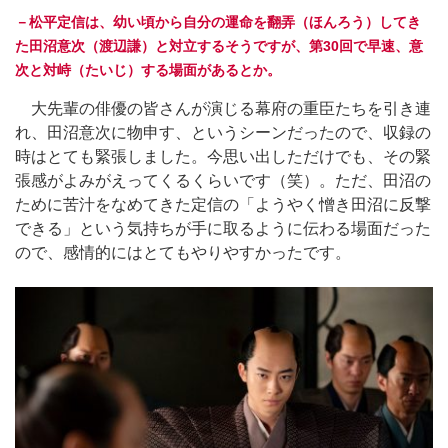
－松平定信は、幼い頃から自分の運命を翻弄（ほんろう）してき
た田沼意次（渡辺謙）と対立するそうですが、第30回で早速、意
次と対峙（たいじ）する場面があるとか。
大先輩の俳優の皆さんが演じる幕府の重臣たちを引き連
れ、田沼意次に物申す、というシーンだったので、収録の
時はとても緊張しました。今思い出しただけでも、その緊
張感がよみがえってくるくらいです（笑）。ただ、田沼の
ために苦汁をなめてきた定信の「ようやく憎き田沼に反撃
できる」という気持ちが手に取るように伝わる場面だった
ので、感情的にはとてもやりやすかったです。