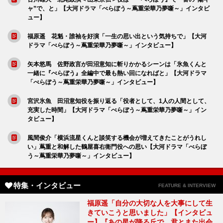
ャ”で、と」【大河ドラマ「べらぼう～蔦重栄華乃夢噺～」インタビ
ュー】
福原遥 花魁・誰袖を好演「一生の思い出という気持ちで」【大河
ドラマ「べらぼう～蔦重栄華乃夢噺～」インタビュー】
矢本悠馬 佐野政言が田沼意知に斬りかかるシーンは「氷魚くんと
一緒に『べらぼう』全編中で最も熱い回になればと」【大河ドラマ
「べらぼう～蔦重栄華乃夢噺～」インタビュー】
宮沢氷魚 田沼意知役を振り返る「役者として、1人の人間として、
充実した時間」【大河ドラマ「べらぼう～蔦重栄華乃夢噺～」イン
タビュー】
風間俊介「横浜流星くんと談笑する機会が増えてきたことがうれし
い」蔦重と和解した鶴屋喜右衛門役への思い【大河ドラマ「べらぼ
う～蔦重栄華乃夢噺～」インタビュー】
特集・インタビュー
FEATURE & INTERVIEW
福原遥「自分の大切な人を大事にして生
きていこうと思いました」【インタビュ
ー】『あの星が降る丘で、君とまた出会