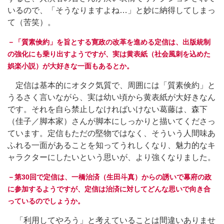
いるので、「そうなりますよね…」と妙に納得してしまっ
て（苦笑）。
－「質素倹約」を旨とする寛政の改革を進める定信は、出版統制
の強化にも乗り出すようですが、実は黄表紙（社会風刺を込めた
娯楽小説）が大好きな一面もあるとか。
定信は基本的にオタク気質で、周囲には「質素倹約」と
うるさく言いながら、実は幼い頃から黄表紙が大好きなん
です。それを自ら禁止しなければいけない葛藤は、森下
（佳子／脚本家）さんが脚本にしっかりと描いてくださっ
ています。定信もただの堅物ではなく、そういう人間味あ
ふれる一面があることを知ってうれしくなり、魅力的なキ
ャラクターにしたいという思いが、より強くなりました。
－第30回で定信は、一橋治済（生田斗真）からの誘いで幕府の政
に参加するようですが、定信は治済に対してどんな思いで向き合
っているのでしょうか。
「利用してやろう」と考えていることは間違いありませ