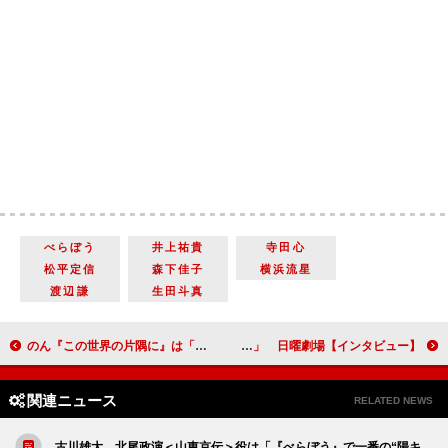
べらぼう
井上祐貴
寺田心
松平定信
森下佳子
横浜流星
渡辺謙
生田斗真
のん『この世界の片隅に』は「末長くご覧いただきたい作品」片渕須直監督「私たちが暮らしている時代は昭和20年8月15日に始まった」終戦80年上映に込めた思い【インタビュー】
清水尋也、松本潤は「目が何個付いているのだろうと思うくらい、現場を把握されている」 日曜劇場【インタビュー】
関連ニュース
RELATED NEWS
古川雄大 北尾政演＜山東京伝＞役は「『べらぼう』で一番の“陽キ