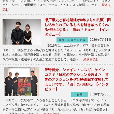
明紗（モーニング娘。’26）、長野桃羽（アンジュルム）、西村乙輝（つばきフ
ァクトリー）、相馬優芽（ロージークロニクル）による特別ユニット …
続きを
読む
瀬戸康史と有村架純が9年ぶりの共演「閉
じ込められているものを解き放ってくれ
る作品になる」 舞台「キュー」【イン
タビュー】
2026年7月31日
舞台・ミュージカル
2019年に「ニムロッド」で芥川賞を受賞した
作家・上田岳弘による長編小説を舞台化した「キュー」が11月15日から上演さ
れる。本作は、瀬戸康史演じる心療内科医・立花徹と、有村架純演じる高校時
代の同級生・渡辺恭子の人生が交差することで、過去・ …
続きを読む
浅野寛介、シェイン・コスギ、ケイン・
コスギ「日本のアクションを超えた、世
界のアクションをぜひ映画館で体験して
ほしいです」『四十九-SEEK』【インタ
ビュー】
2026年7月30日
映画
ハリウッドに忍者ブームを巻き起こしたショー・コスギの息子で、ケイン・
コスギを兄に持つシェイン・コスギが長編初監督を務め、滅びたとされる忍者
をテーマに描いたアクション映画『四十九-SEEK』が、7月31日から公開され