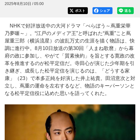
2025年8月10日 / 05:00
ポスト
シェア
送る
NHKで好評放送中の大河ドラマ「べらぼう～蔦重栄華
乃夢噺～」。“江戸のメディア王”と呼ばれた“蔦重”こと蔦
屋重三郎（横浜流星）の波乱万丈の生涯を描く物語は、快
調に進行中。8月10日放送の第30回「人まね歌麿」から幕
府の政に参加し、やがて「質素倹約」を旨とする寛政の改
革を推進するのが松平定信だ。寺田心が演じた少年期を引
き継ぎ、成長した松平定信を演じるのは、「どうする家
康」（23）で本多正純を好演した井上祐貴。田沼意次と対
立し、蔦重の運命を左右するなど、物語のキーパーソンと
なる松平定信役に込めた思いを語ってくれた。