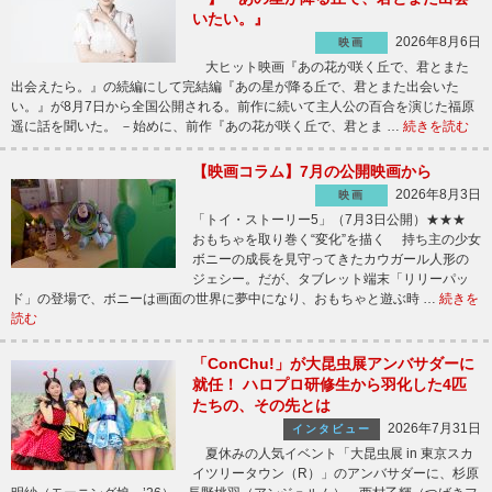
いたい。』
2026年8月6日
映画
大ヒット映画『あの花が咲く丘で、君とまた
出会えたら。』の続編にして完結編『あの星が降る丘で、君とまた出会いた
い。』が8月7日から全国公開される。前作に続いて主人公の百合を演じた福原
遥に話を聞いた。 －始めに、前作『あの花が咲く丘で、君とま …
続きを読む
【映画コラム】7月の公開映画から
2026年8月3日
映画
「トイ・ストーリー5」（7月3日公開）★★★
おもちゃを取り巻く“変化”を描く 持ち主の少女
ボニーの成長を見守ってきたカウガール人形の
ジェシー。だが、タブレット端末「リリーパッ
ド」の登場で、ボニーは画面の世界に夢中になり、おもちゃと遊ぶ時 …
続きを
読む
「ConChu!」が大昆虫展アンバサダーに
就任！ ハロプロ研修生から羽化した4匹
たちの、その先とは
2026年7月31日
インタビュー
夏休みの人気イベント「大昆虫展 in 東京スカ
イツリータウン（R）」のアンバサダーに、杉原