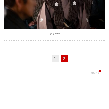
（C）NHK
1
2
next