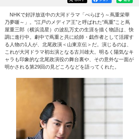
NHKで好評放送中の大河ドラマ「べらぼう～蔦重栄華
乃夢噺～」。“江戸のメディア王”と呼ばれた“蔦重”こと蔦
屋重三郎（横浜流星）の波乱万丈の生涯を描く物語は、快
調に進行中。劇中で蔦重と共に絵師・戯作者として活躍す
る人物の1人が、北尾政演＜山東京伝＞だ。演じるのは、
これが大河ドラマ初出演となる古川雄大。明るく陽気なキ
ャラも印象的な北尾政演役の舞台裏や、その意外な一面が
明かされる第29回の見どころなどを語ってくれた。