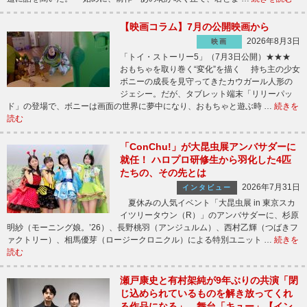
【映画コラム】7月の公開映画から
2026年8月3日
映画
「トイ・ストーリー5」（7月3日公開）★★★
おもちゃを取り巻く“変化”を描く 持ち主の少女
ボニーの成長を見守ってきたカウガール人形の
ジェシー。だが、タブレット端末「リリーパッ
ド」の登場で、ボニーは画面の世界に夢中になり、おもちゃと遊ぶ時 …
続きを
読む
「ConChu!」が大昆虫展アンバサダーに
就任！ ハロプロ研修生から羽化した4匹
たちの、その先とは
2026年7月31日
インタビュー
夏休みの人気イベント「大昆虫展 in 東京スカ
イツリータウン（R）」のアンバサダーに、杉原
明紗（モーニング娘。’26）、長野桃羽（アンジュルム）、西村乙輝（つばきフ
ァクトリー）、相馬優芽（ロージークロニクル）による特別ユニット …
続きを
読む
瀬戸康史と有村架純が9年ぶりの共演「閉
じ込められているものを解き放ってくれ
る作品になる」 舞台「キュー」【イン