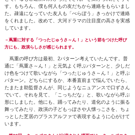
す。もちろん、僕も何人もの友だちから連絡をもらいまし
た。疎遠になっていた友人も「べらぼう」きっかけで連絡
をくれました。改めて、大河ドラマの注目度の高さを実感
しています。
－蔦重に対する「つったじゅうさ～ん！」という節をつけた呼び
方にも、政演らしさが感じられます。
蔦重の呼び方は最初、2パターン考えていたんです。普
通に「蔦重さ～ん！」と元気よく呼ぶパターンと、少しだ
け色をつけて歌いながら「つったじゅうさ～ん！」と呼ぶ
パターン。どちらにするか、本番直前まで悩んでいたら、
たまたま助監督さんが、同じようなニュアンスで口ずさん
でいて。それを見て、「こっちだな」と、歌いながら呼ぶ
形にしました。他にも、踊ってみたり、道化のように振る
舞ってみたり、政演の子どもっぽさや人懐っこさを、ちょ
っとした芝居のプラスアルファで表現するように心がけて
います。