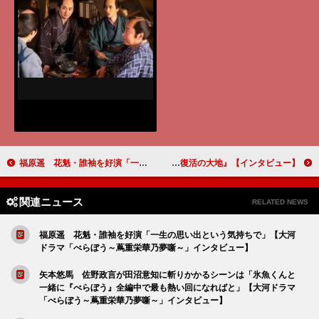
福原遥 花魁・誰袖を好演「一生の思い出という気持ちで」【大河ドラマ「べらぼう～蔦重栄華乃夢噺～」インタビュー】
吉川愛「恐竜を目の前にして、登場人物の人間性が見えてくるところも魅力的なポイントだと思います」『ジュラシック・ワールド／復活の大地』【インタビュー】
関連ニュース
RELATED NEWS
福原遥 花魁・誰袖を好演「一生の思い出という気持ちで」【大河
ドラマ「べらぼう～蔦重栄華乃夢噺～」インタビュー】
矢本悠馬 佐野政言が田沼意知に斬りかかるシーンは「氷魚くんと
一緒に『べらぼう』全編中で最も熱い回になればと」【大河ドラマ
「べらぼう～蔦重栄華乃夢噺～」インタビュー】