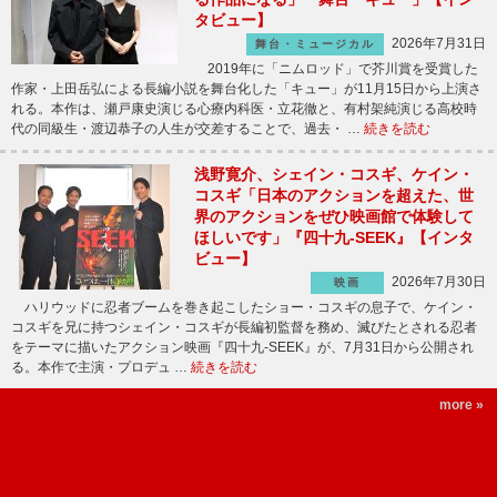
タビュー】
2026年7月31日
舞台・ミュージカル
2019年に「ニムロッド」で芥川賞を受賞した
作家・上田岳弘による長編小説を舞台化した「キュー」が11月15日から上演さ
れる。本作は、瀬戸康史演じる心療内科医・立花徹と、有村架純演じる高校時
代の同級生・渡辺恭子の人生が交差することで、過去・ …
続きを読む
浅野寛介、シェイン・コスギ、ケイン・
コスギ「日本のアクションを超えた、世
界のアクションをぜひ映画館で体験して
ほしいです」『四十九-SEEK』【インタ
ビュー】
2026年7月30日
映画
ハリウッドに忍者ブームを巻き起こしたショー・コスギの息子で、ケイン・
コスギを兄に持つシェイン・コスギが長編初監督を務め、滅びたとされる忍者
をテーマに描いたアクション映画『四十九-SEEK』が、7月31日から公開され
る。本作で主演・プロデュ …
続きを読む
more »