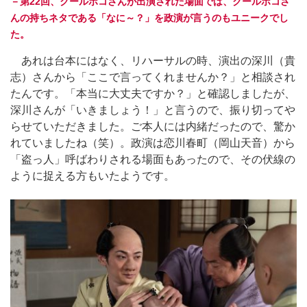
－第22回、クールポコさんが出演された場面では、クールポコさ
んの持ちネタである「なに～？」を政演が言うのもユニークでし
た。
あれは台本にはなく、リハーサルの時、演出の深川（貴
志）さんから「ここで言ってくれませんか？」と相談され
たんです。「本当に大丈夫ですか？」と確認しましたが、
深川さんが「いきましょう！」と言うので、振り切ってや
らせていただきました。ご本人には内緒だったので、驚か
れていましたね（笑）。政演は恋川春町（岡山天音）から
「盗っ人」呼ばわりされる場面もあったので、その伏線の
ように捉える方もいたようです。