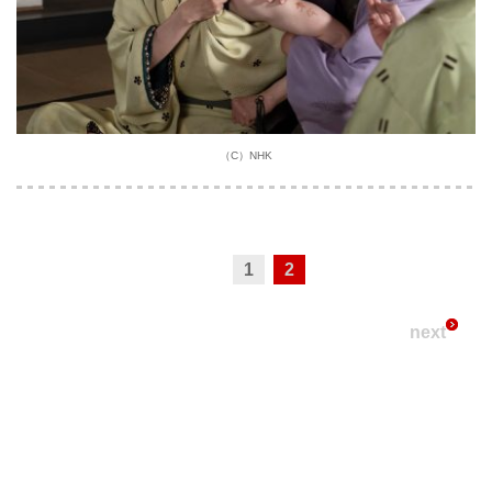
（C）NHK
1
2
next