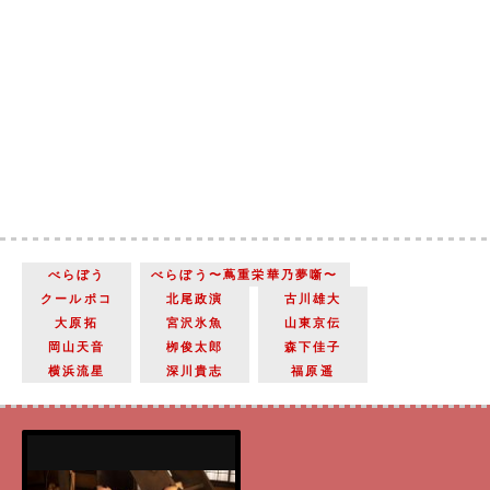
べらぼう
べらぼう〜蔦重栄華乃夢噺〜
クールポコ
北尾政演
古川雄大
大原拓
宮沢氷魚
山東京伝
岡山天音
栁俊太郎
森下佳子
横浜流星
深川貴志
福原遥