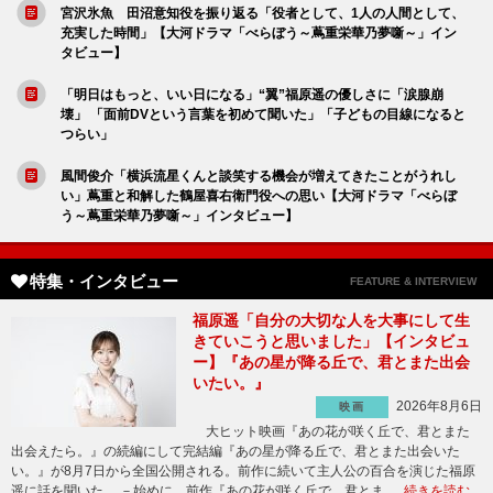
宮沢氷魚 田沼意知役を振り返る「役者として、1人の人間として、
充実した時間」【大河ドラマ「べらぼう～蔦重栄華乃夢噺～」イン
タビュー】
「明日はもっと、いい日になる」“翼”福原遥の優しさに「涙腺崩
壊」 「面前DVという言葉を初めて聞いた」「子どもの目線になると
つらい」
風間俊介「横浜流星くんと談笑する機会が増えてきたことがうれし
い」蔦重と和解した鶴屋喜右衛門役への思い【大河ドラマ「べらぼ
う～蔦重栄華乃夢噺～」インタビュー】
特集・インタビュー
FEATURE & INTERVIEW
福原遥「自分の大切な人を大事にして生
きていこうと思いました」【インタビュ
ー】『あの星が降る丘で、君とまた出会
いたい。』
2026年8月6日
映画
大ヒット映画『あの花が咲く丘で、君とまた
出会えたら。』の続編にして完結編『あの星が降る丘で、君とまた出会いた
い。』が8月7日から全国公開される。前作に続いて主人公の百合を演じた福原
遥に話を聞いた。 －始めに、前作『あの花が咲く丘で、君とま …
続きを読む