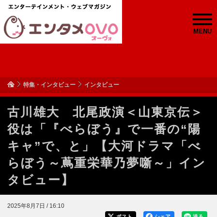
MENU
特集・インタビュー
インタビュー
古川雄大 北尾政演＜山東京伝＞
役は「『べらぼう』で一番の“陽
キャ”で、と」【大河ドラマ「べ
らぼう～蔦重栄華乃夢噺～」イン
タビュー】
2025年8月7日 / 16:10
ポスト
シェア
送る