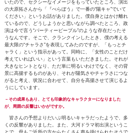
いたので、セクシーなイメージをもっていたところ、演出
の大原拓さんから「『べらぼう』で一番の“陽キャ”でいて
ください」というお話がありました。僕自身とはかけ離れ
ているので、どうしようかと思いながら調べたところ、政
演は今で言う“パーティーピープル”のような存在だったそ
うなんです。そこで、クランクインしたとき、僕の考える
最大限の“チャラさ”を表現してみたのですが、「もっとチ
ャラく」という指示があって。同時に、「女性のことだけ
考えていればいい」という言葉もいただきました。それが
大きなヒントとなり、ただ単に明るいわけでなく、その背
景に高揚するものがあり、それが陽気さやチャラさにつな
がると考え、状況に合わせて、自分を高揚させて演じるよ
うにしています。
－その成果もあり、とても印象的なキャラクターになりました
が、周囲の反響はいかがですか。
皆さんの予想よりだいぶ明るいキャラだったようで、多
くの反響がありました。また、大河ドラマ初出演というこ
とで、母もご近所の方からたくさん声を掛けられたそうで