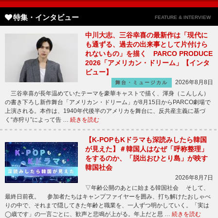
特集・インタビュー
FEATURE & INTERVIEW
中川大志、三谷幸喜の最新作は「現代に
も通ずる、過去の出来事として片付けら
れないもの」を描く PARCO PRODUCE
2026「アメリカン・ドリーム」【インタ
ビュー】
2026年8月8日
舞台・ミュージカル
三谷幸喜が長年温めていたテーマを豪華キャストで描く、渾身（こんしん）
の書き下ろし新作舞台「アメリカン・ドリーム」が8月15日からPARCO劇場で
上演される。本作は、1940年代後半のアメリカを舞台に、反共産主義に基づ
く“赤狩り”によって告 …
続きを読む
【K-POPもKドラマも深読みしたら韓国
が見えた】＃韓国人はなぜ「呼称整理」
をするのか、「脱出おひとり島」が映す
韓国社会
2026年8月7日
▽年齢公開のあとに始まる韓国社会 そして、
最終日前夜。 参加者たちはキャンプファイヤーを囲み、打ち解けたおしゃべ
りの中で、それまで隠してきた年齢と職業を、一人ずつ明かしていく。「実は
◯歳です」の一言ごとに、歓声と悲鳴が上がる。年上だと思 …
続きを読む