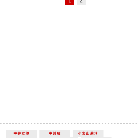
1
2
中井友望
中川駿
小宮山莉渚