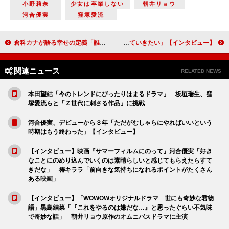
小野莉奈
少女は卒業しない
朝井リョウ
河合優実
窪塚愛流
倉科カナが語る幸せの定義「誰かに喜んでもらえることが一番の幸せ」 舞台「蜘蛛巣城」【インタビュー】
松井玲奈、念願の劇団☆新感線に出演「新しい扉を開いて世界を広げていきたい」【インタビュー】
関連ニュース
RELATED NEWS
本田望結「今のトレンドにぴったりはまるドラマ」 板垣瑞生、窪
塚愛流らと「Ｚ世代に刺さる作品」に挑戦
河合優実、デビューから３年「ただがむしゃらにやればいいという
時期はもう終わった」【インタビュー】
【インタビュー】映画『サマーフィルムにのって』河合優実「好き
なことにのめり込んでいくのは素晴らしいと感じてもらえたらすて
きだな」 祷キララ「前向きな気持ちになれるポイントがたくさん
ある映画」
【インタビュー】「WOWOWオリジナルドラマ 世にも奇妙な君物
語」黒島結菜「『これをやるのは嫌だな…』と思ったぐらい不気味
で奇妙な話」 朝井リョウ原作のオムニバスドラマに主演