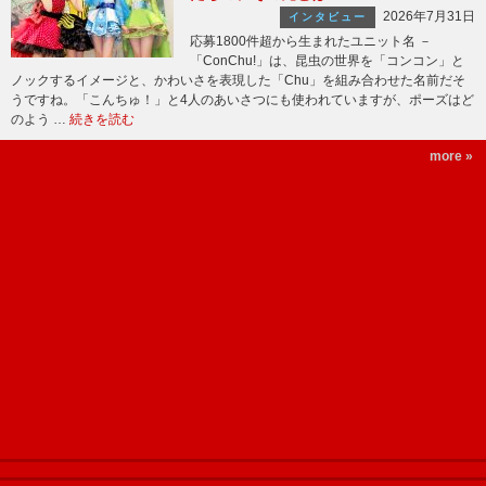
2026年7月31日
インタビュー
応募1800件超から生まれたユニット名 －
「ConChu!」は、昆虫の世界を「コンコン」と
ノックするイメージと、かわいさを表現した「Chu」を組み合わせた名前だそ
うですね。「こんちゅ！」と4人のあいさつにも使われていますが、ポーズはど
のよう …
続きを読む
more »