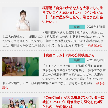
福原遥「自分の大切な人を大事にして生
きていこうと思いました」【インタビュ
ー】『あの星が降る丘で、君とまた出会
いたい。』
2026年8月6日
映画
－細田佳央太さんと倍賞千恵子さん。共演した
お二人の印象を。 細田さんとは初共演でしたが、お芝居を一緒にさせていた
だいてとても楽しかったですし、初めてとは思えないぐらいの安心感がありま
した。細田さんが演じた涼も難しい役で、百合とはそれぞれの …
続きを読む
【映画コラム】7月の公開映画から
2026年8月3日
映画
「トイ・ストーリー5」（7月3日公開）★★★
おもちゃを取り巻く“変化”を描く 持ち主の少女
ボニーの成長を見守ってきたカウガール人形の
ジェシー。だが、タブレット端末「リリーパッ
ド」の登場で、ボニーは画面の世界に夢中になり、おもちゃと遊ぶ時 …
続きを
読む
「ConChu!」が大昆虫展アンバサダーに
就任！ ハロプロ研修生から羽化した4匹
たちの、その先とは