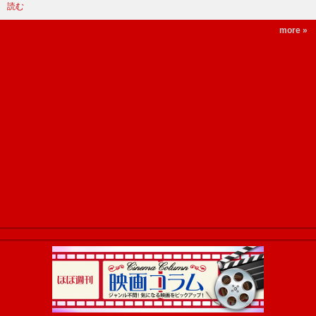
読む
more »