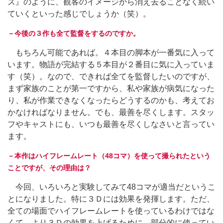
ズ』のように、観客のイメージから消え去ることなく続い
ていくといった感じでしょうか（笑）。
－今後の３作も全て監督をするのですか。
もちろん可能であれば。４本目の脚本が一番気に入って
います。物語が完結する５本目が２番目に気に入っていま
す（笑）。なので、できれば全てを監督したいのですが、
まず家族のことが第一ですから、私や家族が病気になった
り、私が作業できなくなったらどうするのかも、考えてお
かなければなりません。でも、最善を尽くします。スタッ
フやキャストにも、いつも最善を尽くしなさいと言ってい
ます。
－本作はハイフレームレート（48コマ）を使って撮られたという
ことですが、その理由は？
今回、いろいろと実験してみて48コマが適当だというこ
とになりました。特に３Ｄには効果を発揮します。ただ、
全ての場面でハイフレームレートを使っているわけではな
くて、より３Ｄの効果を上げるために、部分的に使ってい