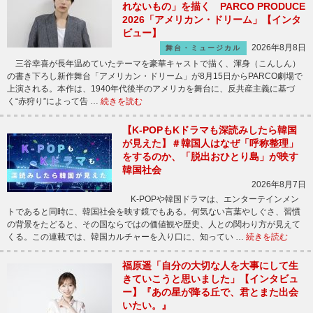
れないもの」を描く PARCO PRODUCE
2026「アメリカン・ドリーム」【インタ
ビュー】
2026年8月8日
舞台・ミュージカル
三谷幸喜が長年温めていたテーマを豪華キャストで描く、渾身（こんしん）
の書き下ろし新作舞台「アメリカン・ドリーム」が8月15日からPARCO劇場で
上演される。本作は、1940年代後半のアメリカを舞台に、反共産主義に基づ
く“赤狩り”によって告 …
続きを読む
【K-POPもKドラマも深読みしたら韓国
が見えた】＃韓国人はなぜ「呼称整理」
をするのか、「脱出おひとり島」が映す
韓国社会
2026年8月7日
K-POPや韓国ドラマは、エンターテインメン
トであると同時に、韓国社会を映す鏡でもある。何気ない言葉やしぐさ、習慣
の背景をたどると、その国ならではの価値観や歴史、人との関わり方が見えて
くる。この連載では、韓国カルチャーを入り口に、知ってい …
続きを読む
福原遥「自分の大切な人を大事にして生
きていこうと思いました」【インタビュ
ー】『あの星が降る丘で、君とまた出会
いたい。』