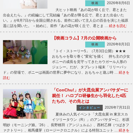
2026年8月6日
映画
大ヒット映画『あの花が咲く丘で、君とまた
出会えたら。』の続編にして完結編『あの星が降る丘で、君とまた出会いた
い。』が8月7日から全国公開される。前作に続いて主人公の百合を演じた福原
遥に話を聞いた。 －始めに、前作『あの花が咲く丘で、君とま …
続きを読む
【映画コラム】7月の公開映画から
2026年8月3日
映画
「トイ・ストーリー5」（7月3日公開）★★★
おもちゃを取り巻く“変化”を描く 持ち主の少女
ボニーの成長を見守ってきたカウガール人形の
ジェシー。だが、タブレット端末「リリーパッ
ド」の登場で、ボニーは画面の世界に夢中になり、おもちゃと遊ぶ時 …
続きを
読む
「ConChu!」が大昆虫展アンバサダーに
就任！ ハロプロ研修生から羽化した4匹
たちの、その先とは
2026年7月31日
インタビュー
夏休みの人気イベント「大昆虫展 in 東京スカ
イツリータウン（R）」のアンバサダーに、杉原
明紗（モーニング娘。’26）、長野桃羽（アンジュルム）、西村乙輝（つばきフ
ァクトリー）、相馬優芽（ロージークロニクル）による特別ユニット …
続きを