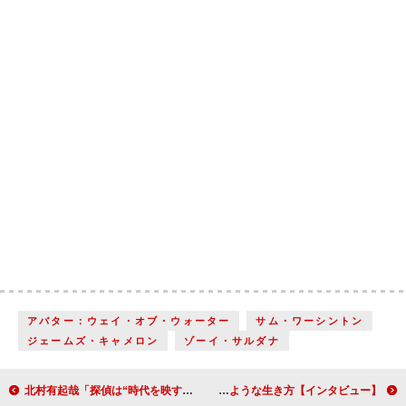
アバター：ウェイ・オブ・ウォーター
サム・ワーシントン
ジェームズ・キャメロン
ゾーイ・サルダナ
北村有起哉「探偵は“時代を映す鏡”」 令和の名優が初の探偵役で目指したもの『終末の探偵』【インタビュー】
イッセー尾形、古希を迎え「人生これから」 目指すは葛飾北斎のような生き方【インタビュー】