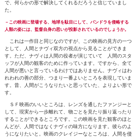
で、何らかの形で解決してくれるだろうと信じていまし
た。
－この映画に登場する、地球を駄目にして、パンドラを侵略する
人類の姿には、監督自身の思いが投影されているのでしょうか。
これは一作目と同じなのですが、この映画の見方の一つ
として、人間とナヴィ双方の視点から見ることができま
す。ただ、ナヴィは人間の役者が演じていて 人間のスタ
ッフが人間の観客のために作っています。ですから、全て
人間が悪いと言っているわけではありません。ナヴィはわ
れわれの善の部分、つまり一番よいところを表現していま
す。昔、人間がこうなりたいと思っていた、よりよい形で
す。
ＳＦ映画のいいところは、レンズを通したファンジーと
して、現実から一歩離れて、物ごとを見たり振り返ったり
することができるところです。この映画を見た観客のほと
んどが、人間ではなくナヴィの味方になります。彼らのよ
うになりたいと。映画のクレイジーなところは、人間を侵