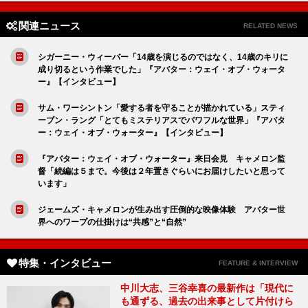
関連ニュース
RELATED NEWS
シガーニー・ウィーバー「14歳を演じるのではなく、14歳のキリに
成り切るという作業でした」『アバター：ウェイ・オブ・ウォータ
ー』【インタビュー】
サム・ワーシントン「愛する者を守ることが描かれている」スティ
ーブン・ラング「とてもミステリアスでパワフルな世界」『アバタ
ー：ウェイ・オブ・ウォーター』【インタビュー】
『アバター：ウェイ・オブ・ウォーター』来日会見 キャメロン監
督「続編は５まで。今後は２年置きぐらいにお届けしたいと思って
います」
ジェームズ・キャメロンが生み出す圧倒的な映像体験 アバター世
界へのワープの仕掛けは“共感”と“自然”
特集・インタビュー
FEATURE & INTERVIEW
中川大志、三谷幸喜の最新作は「現代に
も通ずる、過去の出来事として片付けら