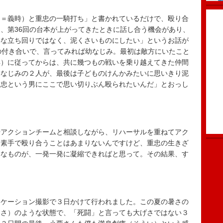
＝義時）と重忠の一騎打ち」と書かれているだけで、殴り合
、第36回の台本が上がってきたときに話し合う機会があり、
いな立ち回りではなく、泥くさいものにしたい」というお話が
の付き合いで、言ってみれば幼なじみ。最初は敵方にいたこと
洋）に従ってからは、共に幾つもの戦いを乗り越えてきた仲間
幼なじみの２人が、最後は子どものけんかみたいに思いきり泥
重忠という男にここで思い切りぶん殴られたいんだ」とおっし
アクションチームと相談しながら、リハーサルを重ねてアク
、素手で殴り合うことはあまりないんですけど、重忠の生きざ
いなものが、一発一発に凝縮できればと思って。その結果、す
ケーション撮影で３日かけて行われました。この夏の暑さの
くさ）のような状態で、「死闘」と言っても大げさではない３