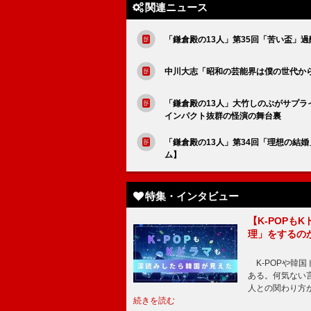
関連ニュース
「鎌倉殿の13人」第35回「苦い盃」
中川大志「昭和の芸能界は僕の世代か
「鎌倉殿の13人」大竹しのぶがサプ
インパクト抜群の怪演の舞台裏
「鎌倉殿の13人」第34回「理想の結
ム】
特集・インタビュー
【K-POP
理」をするの
K-POPや韓
ある。何気ない
人との関わり方
続きを読む