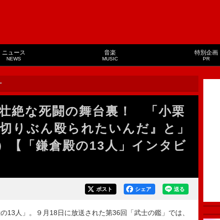
ニュース
音楽
特別企画
NEWS
MUSIC
PR
ー
壮絶な死闘の舞台裏！ 「小栗
切りぶん殴られたいんだ』と」
）【「鎌倉殿の13人」インタビ
ポスト
シェア
送る
13人」。９月18日に放送された第36回「武士の鑑」では、