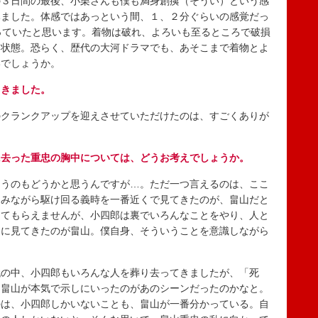
の３日間の最後、小栗さんも僕も満身創痍（そうい）という感
みました。体感ではあっという間、１、２分ぐらいの感覚だっ
っていたと思います。着物は破れ、よろいも至るところで破損
な状態。恐らく、歴代の大河ドラマでも、あそこまで着物とよ
いでしょうか。
てきました。
クランクアップを迎えさせていただけたのは、すごくありが
に去った重忠の胸中については、どうお考えでしょうか。
うのもどうかと思うんですが…。ただ一つ言えるのは、ここ
しみながら駆け回る義時を一番近くで見てきたのが、畠山だと
けてもらえませんが、小四郎は裏でいろんなことをやり、人と
常に見てきたのが畠山。僕自身、そういうことを意識しながら
の中、小四郎もいろんな人を葬り去ってきましたが、「死
、畠山が本気で示しにいったのがあのシーンだったのかなと。
のは、小四郎しかいないことも、畠山が一番分かっている。自