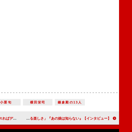
小栗旬
横田栄司
鎌倉殿の13人
笑う』【インタビュー】
大河ドラマでも注目の福地桃子、芝居の原動力は「たくさんの人やもの、役柄に出会える楽しさ」『あの娘は知らない』【インタビュー】