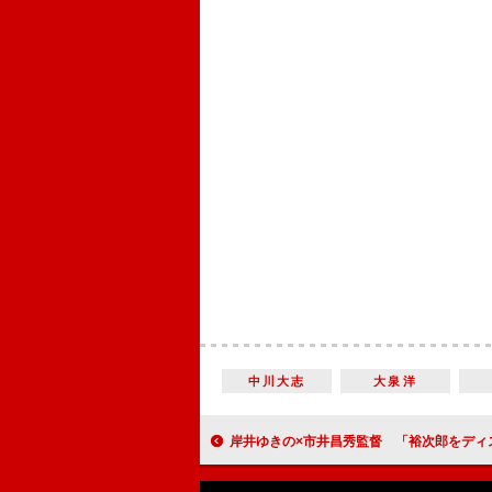
中川大志
大泉洋
岸井ゆきの×市井昌秀監督 「裕次郎をディスればディスるほど、市井さんをディスることに」 『犬も食わねどチャーリーは