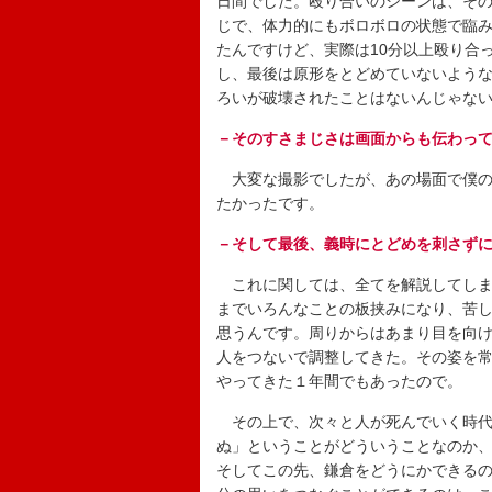
日間でした。殴り合いのシーンは、そ
じで、体力的にもボロボロの状態で臨
たんですけど、実際は10分以上殴り合
し、最後は原形をとどめていないよう
ろいが破壊されたことはないんじゃな
－そのすさまじさは画面からも伝わっ
大変な撮影でしたが、あの場面で僕の
たかったです。
－そして最後、義時にとどめを刺さず
これに関しては、全てを解説してしま
までいろんなことの板挟みになり、苦
思うんです。周りからはあまり目を向
人をつないで調整してきた。その姿を
やってきた１年間でもあったので。
その上で、次々と人が死んでいく時代
ぬ」ということがどういうことなのか
そしてこの先、鎌倉をどうにかできる