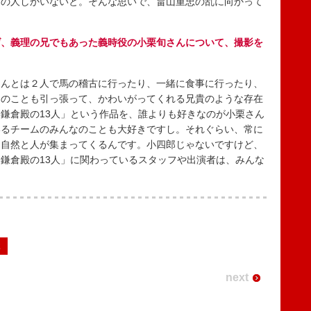
この人しかいないと。そんな思いで、畠山重忠の乱に向かって
げ、義理の兄でもあった義時役の小栗旬さんについて、撮影を
んとは２人で馬の稽古に行ったり、一緒に食事に行ったり、
らのことも引っ張って、かわいがってくれる兄貴のような存在
鎌倉殿の13人」という作品を、誰よりも好きなのが小栗さん
いるチームのみんなのことも大好きですし。それぐらい、常に
は自然と人が集まってくるんです。小四郎じゃないですけど、
鎌倉殿の13人」に関わっているスタッフや出演者は、みんな
2
next