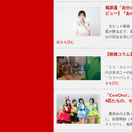
福原遥「自分
ビュー】『あ
大ヒット映画『
星が降る丘で、
公の百合を演じ
続きを読む
【映画コラム
「トイ・ストーリ
の少女ボニーの
「リリーパッド
きを読む
「ConChu
4匹たちの、
夏休みの人気イ
に、杉原明紗（
クトリー）、相