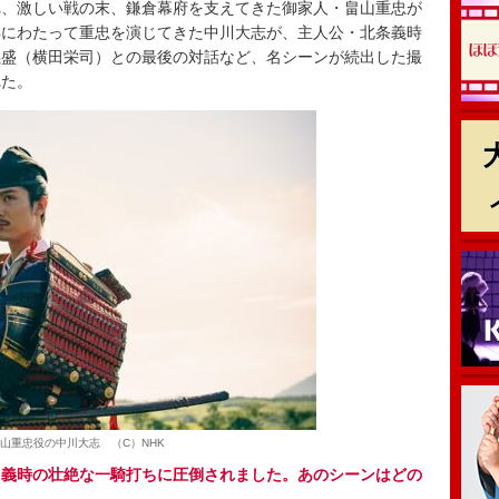
れ、激しい戦の末、鎌倉幕府を支えてきた御家人・畠山重忠が
年にわたって重忠を演じてきた中川大志が、主人公・北条義時
義盛（横田栄司）との最後の対話など、名シーンが続出した撮
れた。
山重忠役の中川大志 （C）NHK
と義時の壮絶な一騎打ちに圧倒されました。あのシーンはどの