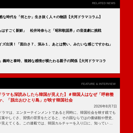
RELATED NEWS
過酷な時代を「何とか」生き抜く人々の物語【大河ドラマコラム】
らはすごく新鮮」 松井玲奈らと「昭和歌謡界」の音楽劇に挑戦
ライズ出演！「面白さ７、深み１、あとは勢い、みたいな感じですかね」
婚」義時と泰時、複雑な感情が横たわる親子の関係【大河ドラマコラ
FEATURE & INTERVIEW
もKドラマも深読みしたら韓国が見えた】＃韓国人はなぜ「呼称整
か、「脱出おひとり島」が映す韓国社会
2026年8月7日
国ドラマは、エンターテインメントであると同時に、韓国社会を映す鏡でも
言葉やしぐさ、習慣の背景をたどると、その国ならではの価値観や歴史、
が見えてくる。この連載では、韓国カルチャーを入り口に、知ってい …