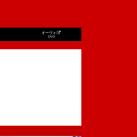
オーヴォ
OVO