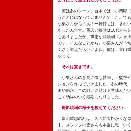
ようにして生まれたのでしょうか。
実はあのシーン、台本では「小四郎（
うことにはなっていませんでした。でも
小栗さんから「あの一騎打ちは、きれ
あったんです。重忠と義時は10代から
もありましたが、重忠が源頼朝（大泉
です。そんなことから、小栗さんが「
くさく戦えたらいいよね。俺は、畠山
ゃって。
－それは驚きです。
小栗さんの意見に僕も賛同し、監督や
ションを作っていきました。あの時代
まや信念、この戦いに懸ける意味みた
ごく納得のいく最期になりました。
－撮影現場の様子を教えてください。
畠山重忠の乱は、久々に大掛かりなロ
中、スタッフの皆さんも本当に戦（い