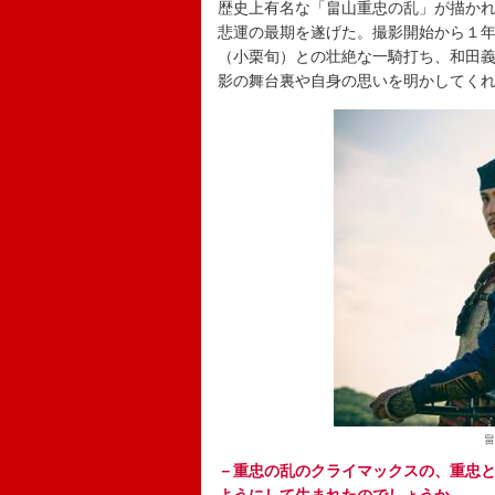
歴史上有名な「畠山重忠の乱」が描か
悲運の最期を遂げた。撮影開始から１
（小栗旬）との壮絶な一騎打ち、和田
影の舞台裏や自身の思いを明かしてく
畠
－重忠の乱のクライマックスの、重忠