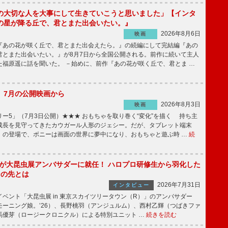
の大切な人を大事にして生きていこうと思いました」【インタ
の星が降る丘で、君とまた出会いたい。』
2026年8月6日
映画
あの花が咲く丘で、君とまた出会えたら。』の続編にして完結編『あの
君とまた出会いたい。』が8月7日から全国公開される。前作に続いて主人
た福原遥に話を聞いた。 －始めに、前作『あの花が咲く丘で、君とま …
】7月の公開映画から
2026年8月3日
映画
ー5」（7月3日公開）★★★ おもちゃを取り巻く“変化”を描く 持ち主
成長を見守ってきたカウガール人形のジェシー。だが、タブレット端末
」の登場で、ボニーは画面の世界に夢中になり、おもちゃと遊ぶ時 …
続
!」が大昆虫展アンバサダーに就任！ ハロプロ研修生から羽化した
その先とは
2026年7月31日
インタビュー
ベント「大昆虫展 in 東京スカイツリータウン（R）」のアンバサダー
モーニング娘。’26）、長野桃羽（アンジュルム）、西村乙輝（つばきファ
馬優芽（ロージークロニクル）による特別ユニット …
続きを読む