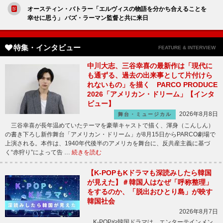
オースティン・バトラー「エルヴィスの物語を分かち合えることを
幸せに思う」 バズ・ラーマン監督と共に来日
特集・インタビュー
FEATURE & INTERVIEW
中川大志、三谷幸喜の最新作は「現代に
も通ずる、過去の出来事として片付けら
れないもの」を描く PARCO PRODUCE
2026「アメリカン・ドリーム」【インタ
ビュー】
2026年8月8日
舞台・ミュージカル
三谷幸喜が長年温めていたテーマを豪華キャストで描く、渾身（こんしん）
の書き下ろし新作舞台「アメリカン・ドリーム」が8月15日からPARCO劇場で
上演される。本作は、1940年代後半のアメリカを舞台に、反共産主義に基づ
く“赤狩り”によって告 …
続きを読む
【K-POPもKドラマも深読みしたら韓国
が見えた】＃韓国人はなぜ「呼称整理」
をするのか、「脱出おひとり島」が映す
韓国社会
2026年8月7日
K-POPや韓国ドラマは、エンターテインメン