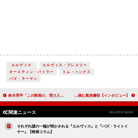
エルヴィス
エルヴィス・プレスリー
オースティン・バトラー
トム・ハンクス
バズ・ラーマン
鈴木亮平「この映画の、受け入れることの強さ、受け入れることが成長につながるというテーマに感動しました」 映画『バズ・ライトイヤー』【インタビュー】
工藤遥「考えるな、感じろ」の精神で挑む風俗嬢役【インタビュー】
関連ニュース
RELATED NEWS
それぞれ謎の一端が明かされる『エルヴィス』と『バズ・ライトイ
ヤー』【映画コラム】