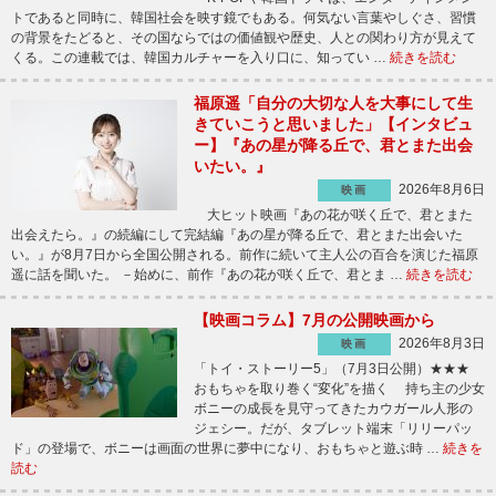
トであると同時に、韓国社会を映す鏡でもある。何気ない言葉やしぐさ、習慣
の背景をたどると、その国ならではの価値観や歴史、人との関わり方が見えて
くる。この連載では、韓国カルチャーを入り口に、知ってい …
続きを読む
福原遥「自分の大切な人を大事にして生
きていこうと思いました」【インタビュ
ー】『あの星が降る丘で、君とまた出会
いたい。』
2026年8月6日
映画
大ヒット映画『あの花が咲く丘で、君とまた
出会えたら。』の続編にして完結編『あの星が降る丘で、君とまた出会いた
い。』が8月7日から全国公開される。前作に続いて主人公の百合を演じた福原
遥に話を聞いた。 －始めに、前作『あの花が咲く丘で、君とま …
続きを読む
【映画コラム】7月の公開映画から
2026年8月3日
映画
「トイ・ストーリー5」（7月3日公開）★★★
おもちゃを取り巻く“変化”を描く 持ち主の少女
ボニーの成長を見守ってきたカウガール人形の
ジェシー。だが、タブレット端末「リリーパッ
ド」の登場で、ボニーは画面の世界に夢中になり、おもちゃと遊ぶ時 …
続きを
読む