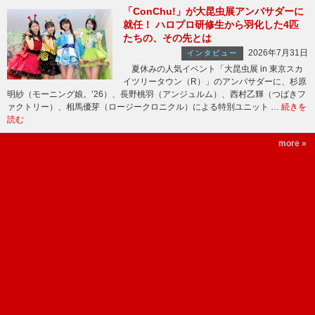
「ConChu!」が大昆虫展アンバサダーに
就任！ ハロプロ研修生から羽化した4匹
たちの、その先とは
2026年7月31日
インタビュー
夏休みの人気イベント「大昆虫展 in 東京スカ
イツリータウン（R）」のアンバサダーに、杉原
明紗（モーニング娘。’26）、長野桃羽（アンジュルム）、西村乙輝（つばきフ
ァクトリー）、相馬優芽（ロージークロニクル）による特別ユニット …
続きを
読む
more »