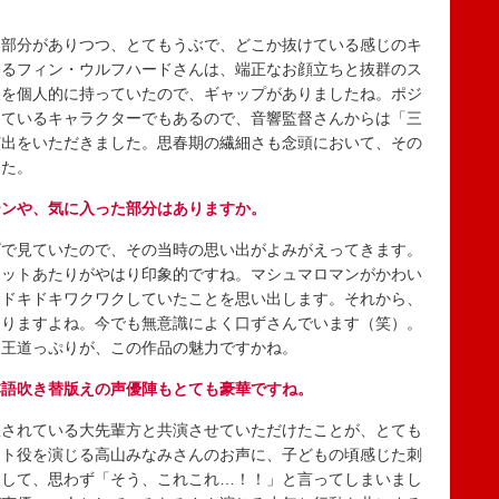
。
部分がありつつ、とてもうぶで、どこか抜けている感じのキ
いるフィン・ウルフハードさんは、端正なお顔立ちと抜群のス
象を個人的に持っていたので、ギャップがありましたね。ポジ
っているキャラクターでもあるので、音響監督さんからは「三
演出をいただきました。思春期の繊細さも念頭において、その
した。
ーンや、気に入った部分はありますか。
で見ていたので、その当時の思い出がよみがえってきます。
ェットあたりがやはり印象的ですね。マシュマロマンがかわい
とドキドキワクワクしていたことを思い出します。それから、
ありますよね。今でも無意識によく口ずさんでいます（笑）。
る王道っぷりが、この作品の魅力ですかね。
本語吹き替版えの声優陣もとても豪華ですね。
されている大先輩方と共演させていただけたことが、とても
スト役を演じる高山みなみさんのお声に、子どもの頃感じた刺
クして、思わず「そう、これこれ…！！」と言ってしまいまし