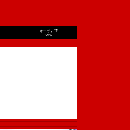
オーヴォ
OVO