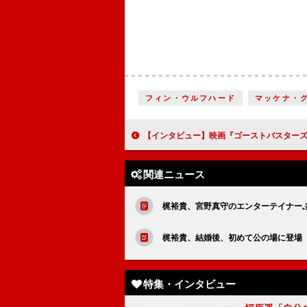
フィン・ウルフハード
マッケナ・
【インタビュー】映画『ゴーストバスターズ／アフターライフ』フィービー役日本語版吹き替え 上白石萌歌「一推しのキャラはミニ・マシュマロマン。特にスーパーのシーンはワクワクして『ゴーストバスタ
関連ニュース
梶裕貴、宮野真守のエンターテイナー
梶裕貴、結婚後、初めて公の場に登場
特集・インタビュー