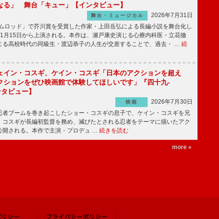
なる」 舞台「キュー」【インタビュー】
2026年7月31日
舞台・ミュージカル
ニムロッド」で芥川賞を受賞した作家・上田岳弘による長編小説を舞台化し
11月15日から上演される。本作は、瀬戸康史演じる心療内科医・立花徹
じる高校時代の同級生・渡辺恭子の人生が交差することで、過去・ …
続
ェイン・コスギ、ケイン・コスギ「日本のアクションを超え
クションをぜひ映画館で体験してほしいです」『四十九-
ンタビュー】
2026年7月30日
映画
者ブームを巻き起こしたショー・コスギの息子で、ケイン・コスギを兄
・コスギが長編初監督を務め、滅びたとされる忍者をテーマに描いたアク
ら公開される。本作で主演・プロデュ …
続きを読む
more »