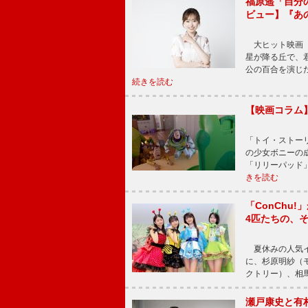
福原遥「自分
ビュー】『あ
大ヒット映画『
星が降る丘で、
公の百合を演じ
続きを読む
【映画コラム
「トイ・ストーリ
の少女ボニーの
「リリーパッド
きを読む
「ConChu
4匹たちの、
夏休みの人気イ
に、杉原明紗（
クトリー）、相
瀬戸康史と有