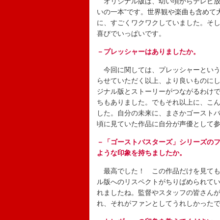
オリジナル版は、幼い頃からテレビ放
いの一本”です。世界観や楽曲も含めて
に、すごくワクワクしていました。そ
喜びでいっぱいです。
－プレッシャーはありましたか。
今回に関しては、プレッシャーという
らせていただく以上、より良いものにし
ジナル版とストーリーがつながるわけ
ちもありました。でもそれ以上に、こ
した。自分の未来に、まさかゴースト
頃に見ていた作品に自分が声優として
－「ゴーストバスターズ」シリーズの
ような印象を持ちましたか。
最高でした！ この作品だけを見ても
ル版へのリスペクトがちりばめられて
れましたね。監督やスタッフの皆さん
れ、それがファンとしてうれしかった