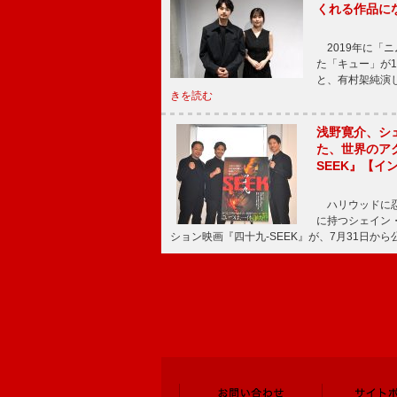
くれる作品に
2019年に「
た「キュー」が
と、有村架純演
きを読む
浅野寛介、シ
た、世界のア
SEEK』【イ
ハリウッドに忍
に持つシェイン
ション映画『四十九-SEEK』が、7月31日か