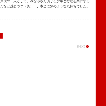
が声優の一人として、みなみさん演じる少年と行動を共にする
界だなと感じつつ（笑）…、本当に夢のような気持ちでした。
2
next