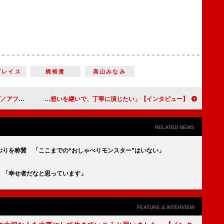
グレイス
梶裕貴
高山みなみ
ーズだ！』という気になります」
【インタビュー】NHK連続テレビ小説「カムカムエヴリバディ」本郷奏多（五十嵐文四郎）「先代の人たちの想いを継いで、丁寧に演じたい」
RELATED NEWS
ぶりを称賛 「ここまでの“おしゃべりモンスター”はいない」
 「幸せ者だなと思っています」
FEATURE & INTERVIEW