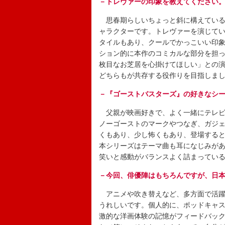
－トレヴァーの印象を教えてください
思春期らしいちょっと斜に構えている
ャラクターです。トレヴァーを演じて
タイルもあり、クールでかっこいい印
ション的に本作のコミカルな部分を担
枚目なお芝居を心掛けてほしい」との
どちらもが共存する役作りを目指しま
－『ゴーストバスターズ』の好きなシ
父親が映画好きで、よく一緒にテレビ
ノーゴーストのマークやつなぎ、ガジ
くもあり、少し怖くもあり、登場する
本シリーズはテーマ曲も耳になじみが
笑いと感動がバランスよく詰まってい
－今回、俳優陣はもちろんですが、日
アニメや吹き替えなど、多方面で活躍
うれしいです。個人的に、ポッドキャ
激的な洋画体験の記憶がフィードバッ