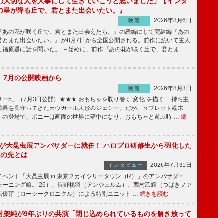
の大切な人を大事にして生きていこうと思いました」【インタ
の星が降る丘で、君とまた出会いたい。』
2026年8月6日
映画
あの花が咲く丘で、君とまた出会えたら。』の続編にして完結編『あの
君とまた出会いたい。』が8月7日から全国公開される。前作に続いて主人
た福原遥に話を聞いた。 －始めに、前作『あの花が咲く丘で、君とま …
】7月の公開映画から
2026年8月3日
映画
ー5」（7月3日公開）★★★ おもちゃを取り巻く“変化”を描く 持ち主
成長を見守ってきたカウガール人形のジェシー。だが、タブレット端末
」の登場で、ボニーは画面の世界に夢中になり、おもちゃと遊ぶ時 …
続
!」が大昆虫展アンバサダーに就任！ ハロプロ研修生から羽化した
その先とは
2026年7月31日
インタビュー
ベント「大昆虫展 in 東京スカイツリータウン（R）」のアンバサダー
モーニング娘。’26）、長野桃羽（アンジュルム）、西村乙輝（つばきファ
馬優芽（ロージークロニクル）による特別ユニット …
続きを読む
村架純が9年ぶりの共演「閉じ込められているものを解き放って