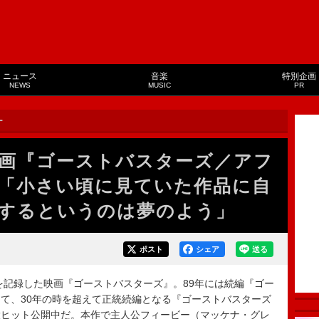
ニュース
音楽
特別企画
NEWS
MUSIC
PR
ー
画『ゴーストバスターズ／アフ
「小さい頃に見ていた作品に自
するというのは夢のよう」
ポスト
シェア
送る
を記録した映画『ゴーストバスターズ』。89年には続編『ゴー
て、30年の時を超えて正統続編となる『ゴーストバスターズ
大ヒット公開中だ。本作で主人公フィービー（マッケナ・グレ