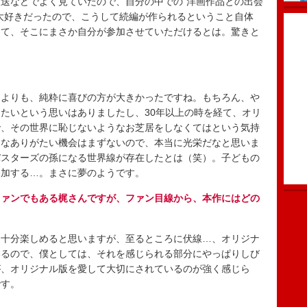
送などでよく見ていたので、自分の中での“洋画作品との出会
大好きだったので、こうして続編が作られるということ自体
して、そこにまさか自分が参加させていただけるとは。驚きと
よりも、純粋に喜びの方が大きかったですね。もちろん、や
たいという思いはありましたし、30年以上の時を経て、オリ
で、その世界に恥じないようなお芝居をしなくてはという気持
んなありがたい機会はまずないので、本当に光栄だなと思いま
バスターズの孫になる世界線が存在したとは（笑）。子どもの
参加する…。まさに夢のようです。
ファンでもある梶さんですが、ファン目線から、本作にはどの
十分楽しめると思いますが、至るところに伏線…、オリジナ
いるので、僕としては、それを感じられる部分にやっぱりしび
が、オリジナル版を愛して大切にされているのが強く感じら
です。