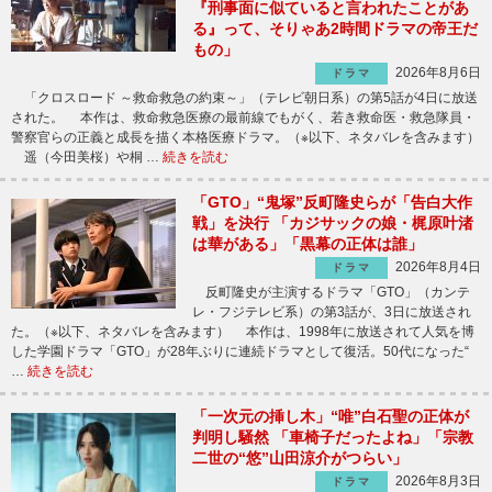
『刑事面に似ていると言われたことがあ
る』って、そりゃあ2時間ドラマの帝王だ
もの」
2026年8月6日
ドラマ
「クロスロード ～救命救急の約束～」（テレビ朝日系）の第5話が4日に放送
された。 本作は、救命救急医療の最前線でもがく、若き救命医・救急隊員・
警察官らの正義と成長を描く本格医療ドラマ。（※以下、ネタバレを含みます）
遥（今田美桜）や桐 …
続きを読む
「GTO」“鬼塚”反町隆史らが「告白大作
戦」を決行 「カジサックの娘・梶原叶渚
は華がある」「黒幕の正体は誰」
2026年8月4日
ドラマ
反町隆史が主演するドラマ「GTO」（カンテ
レ・フジテレビ系）の第3話が、3日に放送され
た。（※以下、ネタバレを含みます） 本作は、1998年に放送されて人気を博
した学園ドラマ「GTO」が28年ぶりに連続ドラマとして復活。50代になった“
…
続きを読む
「一次元の挿し木」“唯”白石聖の正体が
判明し騒然 「車椅子だったよね」「宗教
二世の“悠”山田涼介がつらい」
2026年8月3日
ドラマ