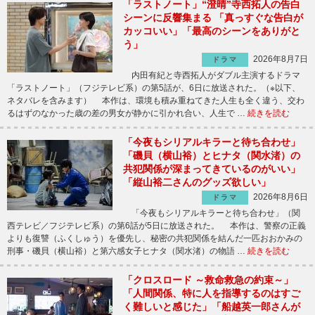
「ラストノート」“澄晴”寺西拓人の告白
シーンに反響集まる 「真っすぐな告白が
カッコいい」「最高のシーンをありがと
う」
2026年8月7日
ドラマ
内田有紀と寺西拓人がダブル主演するドラマ
「ラストノート」（フジテレビ系）の第5話が、6日に放送された。（※以下、
ネタバレを含みます） 本作は、環境も積み重ねてきた人生も全く違う、交わ
るはずのなかった歳の差の男女が静かに引かれ合い、人生で …
続きを読む
「今夜もシリアルキラーと待ち合わせ」
「磯貝（横山裕）とヒナタ（関水渚）の
共犯関係が深まってきているのがいい」
「縦山裕二さんのグッズ欲しい」
2026年8月6日
ドラマ
「今夜もシリアルキラーと待ち合わせ」（関
西テレビ／フジテレビ系）の第6話が5日に放送された。 本作は、警察の正義
よりも復讐（ふくしゅう）を優先し、秘密の共犯関係を結んだ一匹おおかみの
刑事・磯貝（横山裕）と第六感女子ヒナタ（関水渚）の物語 …
続きを読む
「クロスロード ～救命救急の約束～」
「人間関係、特に人を指導するのはすご
く難しいと感じた」「船越英一郎さんが