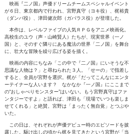
映画『二ノ国』声優ドリームチームスペシャルイベント
が６日、東京都内で行われ、宮野真守（ヨキ役）、梶裕貴
（ダンパ役）、津田健次郎（ガバラス役）が登壇した。
本作は、レベルファイブの人気ＲＰＧをアニメ映画化。
高校生のユウ（声・山崎賢人）たちが、現実世界（一ノ
国）と、そのすぐ隣りにある魔法の世界「二ノ国」を舞台
に、壮大な冒険を繰り広げる姿を描く。
映画の内容にちなみ「この中で『二ノ国』にいそうな不
思議な人物は？」と尋ねられた３人。「せーの」で指差し
すると、全員が宮野を選択。梶が「だってこんなにエンタ
ーテイナーな人います？ なかなか『一ノ国』にここまで
の“おしゃべりモンスター”はいない。もう宮野真守はファ
ンタジーですよ」と語れば、津田も「現場でいつも楽しま
せてくれる」と絶賛。宮野は「まったく無自覚」とつぶや
いた。
この日は、それぞれが声優デビュー時のエピソードを披
露した。駆け出しの頃から梶を見てきたという宮野が「当