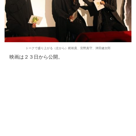
トークで盛り上がる（左から）梶裕貴、宮野真守、津田健次郎
映画は２３日から公開。