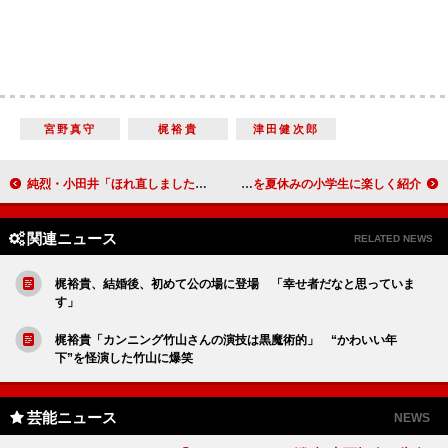
宮野真守
梶裕貴
津田健次郎
純烈・小田井「ほれ直しました」 ＬｉＬｉＣｏとの挙式を振り返る
チョコプラ「法務省の中にも“Ｔ”がいっぱい」 法務省の仕事を夏休みの小学生に楽しく紹介
関連ニュース
RELATED NEWS
梶裕貴、結婚後、初めて公の場に登場 「幸せ者だなと思っていま
す」
梶裕貴「カンニング竹山さんの演技は黒魔術的」 “かわいい年
下”を怪演した竹山に爆笑
芸能ニュース
NEWS