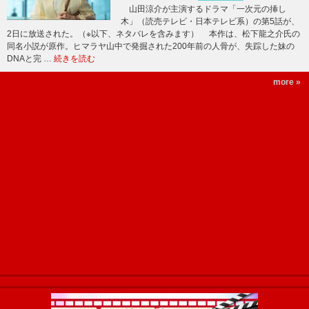
山田涼介が主演するドラマ「一次元の挿し
木」（読売テレビ・日本テレビ系）の第5話が、
2日に放送された。（※以下、ネタバレを含みます） 本作は、松下龍之介氏の
同名小説が原作。ヒマラヤ山中で発掘された200年前の人骨が、失踪した妹の
DNAと完 …
続きを読む
more »