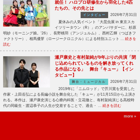
就任！ ハロプロ研修生から羽化した4匹
たちの、その先とは
2026年7月31日
インタビュー
夏休みの人気イベント「大昆虫展 in 東京スカ
イツリータウン（R）」のアンバサダーに、杉原
明紗（モーニング娘。’26）、長野桃羽（アンジュルム）、西村乙輝（つばきフ
ァクトリー）、相馬優芽（ロージークロニクル）による特別ユニット …
続きを
読む
瀬戸康史と有村架純が9年ぶりの共演「閉
じ込められているものを解き放ってくれ
る作品になる」 舞台「キュー」【イン
タビュー】
2026年7月31日
舞台・ミュージカル
2019年に「ニムロッド」で芥川賞を受賞した
作家・上田岳弘による長編小説を舞台化した「キュー」が11月15日から上演さ
れる。本作は、瀬戸康史演じる心療内科医・立花徹と、有村架純演じる高校時
代の同級生・渡辺恭子の人生が交差することで、過去・ …
続きを読む
more »