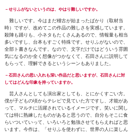
－せりふがないというのは、やはり難しいですか。
難しいです。今はまだ稽古が始まったばかり（取材当
時）ですが、改めてこの作品の難しさを実感しています。
殺陣も踊りも、小ネタもたくさんあるので、情報量も相当
多いですし、台本もすごく特殊です。せりふがないので、
全部ト書きなんです。なので、文字だけではどういう雰囲
気になるのか全く想像がつかなくて、石田さんに説明して
もらって、理解できるというシーンもありました。
－石田さんの思い入れも深い作品だと思いますが、石田さんに対
してはどんな印象を持っていますか。
芸人さんとしても演出家としても、とにかくすごい方。
僕が子どもの頃からテレビで見ていた方ですし、才能があ
って、マルチに活躍されているイメージです。笑いに関し
ては特に熟練したものがあると思うので、自分もそこに食
らいついていって、いろいろと勉強させてもらえればと思
います。今作は、「せりふを使わずに、世界の人に楽しん