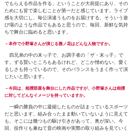
でもらえる作品を作る」ということが大前提にあり、その
ためにも皆で楽しむことが第一だと感じています。ライブ
感を大切にし、毎公演違うものをお届けする。そういう遊
び場のような作品でもあると思うので、毎回、新鮮な気持
ちで舞台に臨めると思います。
－本作で小野塚さんが演じる雅ノ花はどんな人物ですか。
四兄弟の中の末っ子で、お調子者の「ザ・末っ子」で
す。ずる賢いところもあるけれど、どこか憎めない、愛く
るしさも持っているので、そのバランスをうまく作って演
じたいと思います。
－今回は、相撲部屋を舞台にした作品ですが、小野塚さんは相撲
に対してどんなイメージを持っていますか。
一瞬の勝負の中に凝縮したものが詰まっているスポーツ
だと思います。組み合ったまま動いていないように見えて
も、そこには幾つもの駆け引きがあって、奥が深い。今
回、役作りも兼ねて昔の映画や実際の取り組みを見ていく