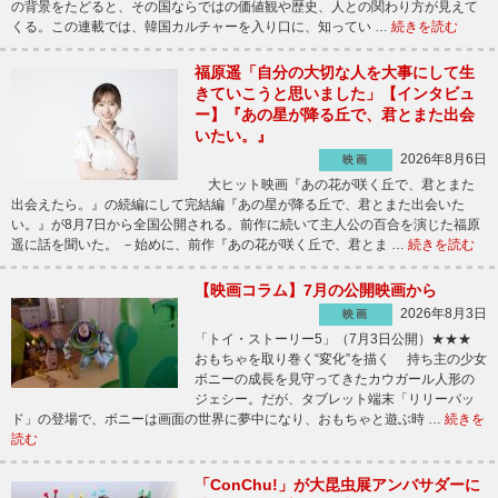
の背景をたどると、その国ならではの価値観や歴史、人との関わり方が見えて
くる。この連載では、韓国カルチャーを入り口に、知ってい …
続きを読む
福原遥「自分の大切な人を大事にして生
きていこうと思いました」【インタビュ
ー】『あの星が降る丘で、君とまた出会
いたい。』
2026年8月6日
映画
大ヒット映画『あの花が咲く丘で、君とまた
出会えたら。』の続編にして完結編『あの星が降る丘で、君とまた出会いた
い。』が8月7日から全国公開される。前作に続いて主人公の百合を演じた福原
遥に話を聞いた。 －始めに、前作『あの花が咲く丘で、君とま …
続きを読む
【映画コラム】7月の公開映画から
2026年8月3日
映画
「トイ・ストーリー5」（7月3日公開）★★★
おもちゃを取り巻く“変化”を描く 持ち主の少女
ボニーの成長を見守ってきたカウガール人形の
ジェシー。だが、タブレット端末「リリーパッ
ド」の登場で、ボニーは画面の世界に夢中になり、おもちゃと遊ぶ時 …
続きを
読む
「ConChu!」が大昆虫展アンバサダーに