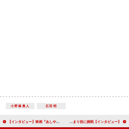
小野塚勇人
石田明
【インタビュー】映画『あしやのきゅうしょく』松田るか「この映画を通して、皆で食べるご飯の温かさを伝えられたらと思います」
【インタビュー】映画『アダムス・ファミリー２ アメリカ横断旅行！』生瀬勝久「盛りだくさんの『家族あるある』を笑い飛ばせるすてきな映画」日本語吹き替えで再びはまり役に挑戦！