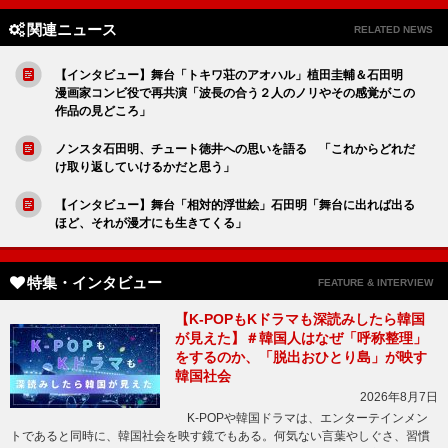
関連ニュース
RELATED NEWS
【インタビュー】舞台「トキワ荘のアオハル」植田圭輔＆石田明
漫画家コンビ役で再共演「波長の合う２人のノリやその感覚がこの
作品の見どころ」
ノンスタ石田明、チュート徳井への思いを語る 「これからどれだ
け取り返していけるかだと思う」
【インタビュー】舞台「相対的浮世絵」石田明「舞台に出れば出る
ほど、それが漫才にも生きてくる」
特集・インタビュー
FEATURE & INTERVIEW
【K-POPもKドラマも深読みしたら韓国
が見えた】＃韓国人はなぜ「呼称整理」
をするのか、「脱出おひとり島」が映す
韓国社会
2026年8月7日
K-POPや韓国ドラマは、エンターテインメン
トであると同時に、韓国社会を映す鏡でもある。何気ない言葉やしぐさ、習慣