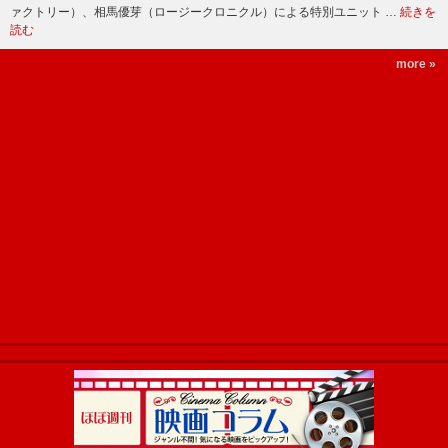
ァクトリー）、相馬優芽（ロージークロニクル）による特別ユニット …
続きを
読む
more »