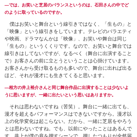
―では、お笑いと芝居のバランスというのは、石田さんの中でど
のように取っているのですか。
僕はお笑いと舞台という線引きではなく、「生もの」と
「映像」という線引きをしています。テレビのバラエティ
や映画、ドラマなんかは「映像」、お笑いや舞台は同じ
「生もの」というくくりです。なので、お笑いと舞台では
線引きはしてないですが、なるべく（舞台に出演すること
で）お客さんの前に立とうということは心掛けています。
お客さんから受け取るものも多いので、舞台に出れば出る
ほど、それが漫才にも生きてくると思います。
―相方の井上裕介さんと同じ舞台作品に出演することは少ないよ
うに思いますが、一緒に出たいという思いはありますか。
それは思わないですね（苦笑）。舞台に一緒に出ても、
漫才を超えるパフォーマンスはできないですから。漫才以
上の化学変化は起こらない。だから、一緒に芝居をやろう
とは思わないですね。でも、以前にやったことはあるんで
す。井上が僕の肩を押すシーンで、押したつもりが全然届