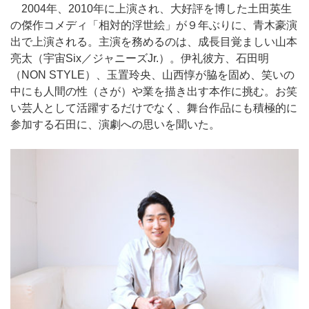
2004年、2010年に上演され、大好評を博した土田英生
の傑作コメディ「相対的浮世絵」が９年ぶりに、青木豪演
出で上演される。主演を務めるのは、成長目覚ましい山本
亮太（宇宙Six／ジャニーズJr.）。伊礼彼方、石田明
（NON STYLE）、玉置玲央、山西惇が脇を固め、笑いの
中にも人間の性（さが）や業を描き出す本作に挑む。お笑
い芸人として活躍するだけでなく、舞台作品にも積極的に
参加する石田に、演劇への思いを聞いた。