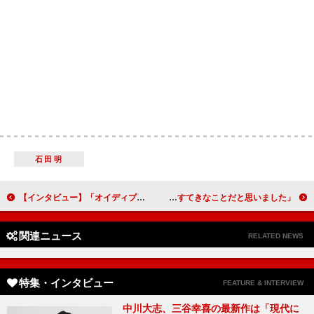
石田明
【インタビュー】「オイディプス」黒木瞳 市川海老蔵・森山未來と挑むギリシャ悲劇は「心に刺さる何かがある」
「日本中が心から応援する気持ちが『前畑がんばれ！』という言葉になった。とてもすてきなことだと思いました」上白石萌歌（前畑秀子）【「いだてん～東京オリムピック噺（ばなし）～」インタビュー】
関連ニュース
RELATED NEWS
特集・インタビュー
FEATURE & INTERVIEW
中川大志、三谷幸喜の最新作は「現代に