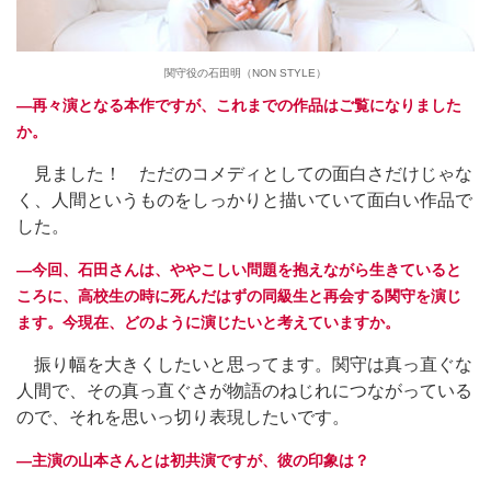
関守役の石田明（NON STYLE）
―再々演となる本作ですが、これまでの作品はご覧になりました
か。
見ました！ ただのコメディとしての面白さだけじゃな
く、人間というものをしっかりと描いていて面白い作品で
した。
―今回、石田さんは、ややこしい問題を抱えながら生きていると
ころに、高校生の時に死んだはずの同級生と再会する関守を演じ
ます。今現在、どのように演じたいと考えていますか。
振り幅を大きくしたいと思ってます。関守は真っ直ぐな
人間で、その真っ直ぐさが物語のねじれにつながっている
ので、それを思いっ切り表現したいです。
―主演の山本さんとは初共演ですが、彼の印象は？