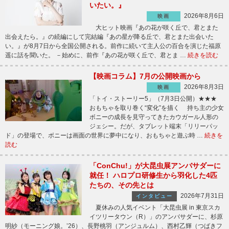
いたい。』
2026年8月6日
映画
大ヒット映画『あの花が咲く丘で、君とまた
出会えたら。』の続編にして完結編『あの星が降る丘で、君とまた出会いた
い。』が8月7日から全国公開される。前作に続いて主人公の百合を演じた福原
遥に話を聞いた。 －始めに、前作『あの花が咲く丘で、君とま …
続きを読む
【映画コラム】7月の公開映画から
2026年8月3日
映画
「トイ・ストーリー5」（7月3日公開）★★★
おもちゃを取り巻く“変化”を描く 持ち主の少女
ボニーの成長を見守ってきたカウガール人形の
ジェシー。だが、タブレット端末「リリーパッ
ド」の登場で、ボニーは画面の世界に夢中になり、おもちゃと遊ぶ時 …
続きを
読む
「ConChu!」が大昆虫展アンバサダーに
就任！ ハロプロ研修生から羽化した4匹
たちの、その先とは
2026年7月31日
インタビュー
夏休みの人気イベント「大昆虫展 in 東京スカ
イツリータウン（R）」のアンバサダーに、杉原
明紗（モーニング娘。’26）、長野桃羽（アンジュルム）、西村乙輝（つばきフ