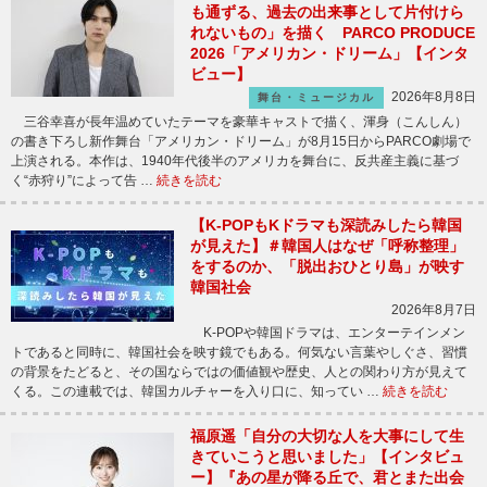
も通ずる、過去の出来事として片付けら
れないもの」を描く PARCO PRODUCE
2026「アメリカン・ドリーム」【インタ
ビュー】
2026年8月8日
舞台・ミュージカル
三谷幸喜が長年温めていたテーマを豪華キャストで描く、渾身（こんしん）
の書き下ろし新作舞台「アメリカン・ドリーム」が8月15日からPARCO劇場で
上演される。本作は、1940年代後半のアメリカを舞台に、反共産主義に基づ
く“赤狩り”によって告 …
続きを読む
【K-POPもKドラマも深読みしたら韓国
が見えた】＃韓国人はなぜ「呼称整理」
をするのか、「脱出おひとり島」が映す
韓国社会
2026年8月7日
K-POPや韓国ドラマは、エンターテインメン
トであると同時に、韓国社会を映す鏡でもある。何気ない言葉やしぐさ、習慣
の背景をたどると、その国ならではの価値観や歴史、人との関わり方が見えて
くる。この連載では、韓国カルチャーを入り口に、知ってい …
続きを読む
福原遥「自分の大切な人を大事にして生
きていこうと思いました」【インタビュ
ー】『あの星が降る丘で、君とまた出会