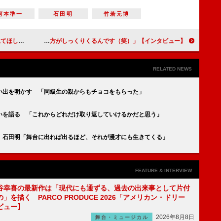
河本準一
石田明
竹若元博
インタビュー】
【インタビュー】NHK連続テレビ小説「カムカムエヴリバディ」上白石萌音「私は現代劇よりも、昭和以前の役の方がしっくりくるんです（笑）」
RELATED NEWS
い出を明かす 「同級生の親からもチョコをもらった」
いを語る 「これからどれだけ取り返していけるかだと思う」
」石田明「舞台に出れば出るほど、それが漫才にも生きてくる」
FEATURE & INTERVIEW
谷幸喜の最新作は「現代にも通ずる、過去の出来事として片付
」を描く PARCO PRODUCE 2026「アメリカン・ドリー
ビュー】
2026年8月8日
舞台・ミュージカル