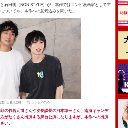
石田明（NON STYLE）が、本作ではコンビ漫画家として主
演についてや、本作への意気込みを聞いた。
（左）と植田圭輔 （C）エンタメOVO
吾郎の竹若元博さんや次長課長の河本準一さん、南海キャンデ
の方がたくさん出演する舞台公演になりますが、本作への出演
ださい。