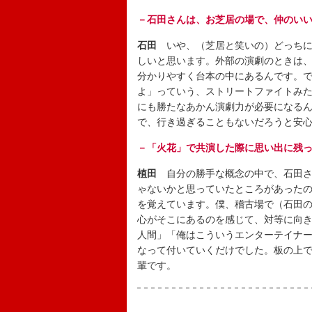
－石田さんは、お芝居の場で、仲のい
石田
いや、（芝居と笑いの）どっちに
しいと思います。外部の演劇のときは
分かりやすく台本の中にあるんです。
よ」っていう、ストリートファイトみ
にも勝たなあかん演劇力が必要になる
で、行き過ぎることもないだろうと安
－「火花」で共演した際に思い出に残
植田
自分の勝手な概念の中で、石田さ
ゃないかと思っていたところがあった
を覚えています。僕、稽古場で（石田
心がそこにあるのを感じて、対等に向
人間」「俺はこういうエンターテイナ
なって付いていくだけでした。板の上で
輩です。