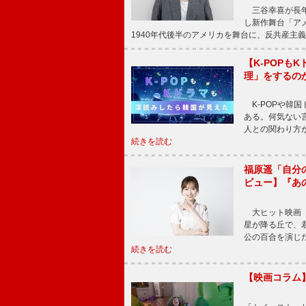
三谷幸喜が長年
し新作舞台「アメ
1940年代後半のアメリカを舞台に、反共産主義
【K-POP
理」をするの
K-POPや韓
ある。何気ない
人との関わり方
続きを読む
福原遥「自分
ビュー】『あ
大ヒット映画『
星が降る丘で、
公の百合を演じ
続きを読む
【映画コラム