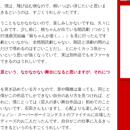
。僕は、飛び込む側なので、精いっぱい演じたいと思いま
できるというのは、すごくうれしかったです。
うこともなかなかないので、楽しみしかないですね。久々に
楽しみです。少し前に、植ちゃんが出ている朗読劇（つかこう
田行進曲完結編『銀ちゃんが逝く』」）を見に行ったんです
読劇といいながら、全然朗読劇じゃない。朗読と演劇の間のよ
トだけで埋めるのはすごいことだし、とにかくカッコ良かっ
たいという思いが強くなっていて、実は別作品でもオファーを
演できるのはうれしいです。
芝居という、なかなかない舞台になると思いますが、それにつ
を突き詰めている方々なので、形や職種は違っても、同じと
、僕がこの作品でしかできない自分のあり方を見つければ、ど
それに、僕にとっては（芸人の多い舞台作品は）初めてのこと
ていないです。石田さんもいますし、心配よりも楽しみなこと
にジュノン・スーパーボーイコンテストのファイナルに出場した
ンディーズのお二人だったんです。自分がこの仕事に入るきっ
緒できるというのもすごくうれしいです。