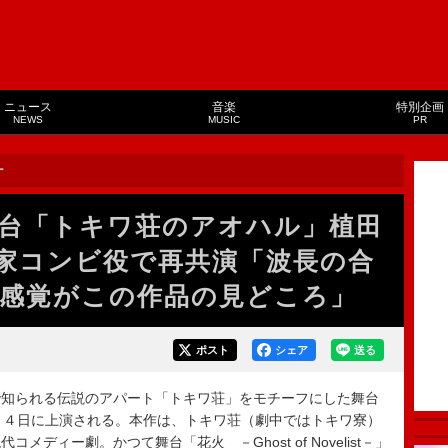
ニュース
音楽
特別企画
NEWS
MUSIC
PR
ー
台「トキワ荘のアオハル」植田
家コンビ役で再共演「波長の合
感覚がこの作品の見どころ」
ポスト
シェア
送る
知られる伝説のアパート「トキワ荘」をモチーフにした舞台
と４日に上演される。本作は、トキワ荘（劇中ではトキワ寮）
ディー劇。かつて舞台「花火 －Ghost of Novelist－」