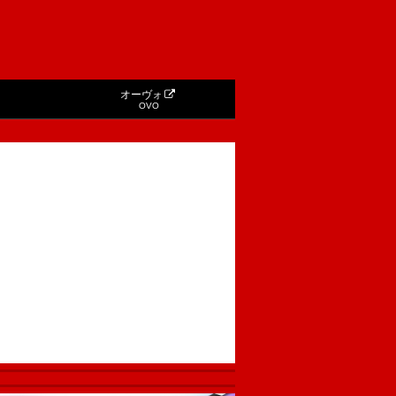
オーヴォ
OVO