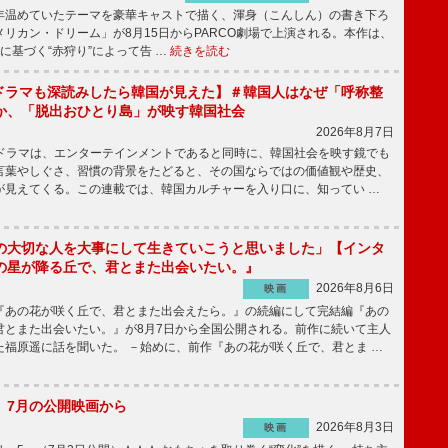
温めていたテーマを豪華キャストで描く、渾身（こんしん）の書き下ろ
リカン・ドリーム」が8月15日からPARCO劇場で上演される。本作は、
に基づく“赤狩り”によって告 …
続きを読む
もKドラマも深読みしたら韓国が見えた】＃韓国人はなぜ「呼称整
か、「脱出おひとり島」が映す韓国社会
2026年8月7日
国ドラマは、エンターテインメントであると同時に、韓国社会を映す鏡でも
言葉やしぐさ、習慣の背景をたどると、その国ならではの価値観や歴史、
が見えてくる。この連載では、韓国カルチャーを入り口に、知ってい …
の大切な人を大事にして生きていこうと思いました」【インタ
の星が降る丘で、君とまた出会いたい。』
2026年8月6日
映画
あの花が咲く丘で、君とまた出会えたら。』の続編にして完結編『あの
君とまた出会いたい。』が8月7日から全国公開される。前作に続いて主人
た福原遥に話を聞いた。 －始めに、前作『あの花が咲く丘で、君とま …
】7月の公開映画から
2026年8月3日
映画