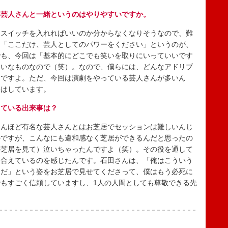
い芸人さんと一緒というのはやりやすいですか。
スイッチを入れればいいのか分からなくなりそうなので、難
、「ここだけ、芸人としてのパワーをください」というのが、
でも、今回は「基本的にどこでも笑いを取りにいっていいです
たいなものなので（笑）。なので、僕らには、どんなアドリブ
んですよ。ただ、今回は演劇をやっている芸人さんが多いん
心はしています。
っている出来事は？
んほど有名な芸人さんとはお芝居でセッションは難しいんじ
のですが、こんなにも違和感なく芝居ができるんだと思ったの
の芝居を見て）泣いちゃったんですよ（笑）。その役を通して
き合えているのを感じたんです。石田さんは、「俺はこういう
ーだ」という姿をお芝居で見せてくださって、僕はもう必死に
もすごく信頼していますし、1人の人間としても尊敬できる先