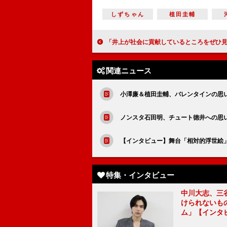
しずちゃん
植田圭輔
「井上が社会に貢献しているところをぜひ見てほしい」福士誠治（井上馨）【「青天を衝け」
関連ニュース
小澤廉＆植田圭輔、バレンタインの思
ノンスタ石田明、チュート徳井への思
【インタビュー】舞台「相対的浮世絵
特集・インタビュー
中川大志、三
けられないもの
ム」【インタ