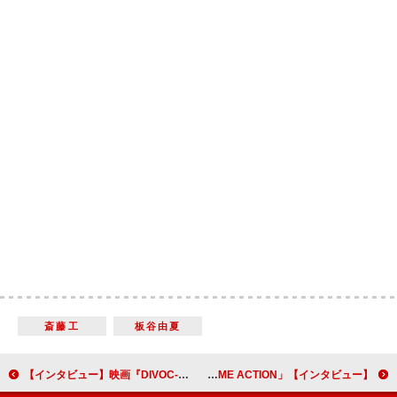
斎藤工
板谷由夏
【インタビュー】映画『DIVOC-12』藤井道人監督「ロンちゃんはみんなの太陽」ロン・モンロウ「皆さんに共感していただけるすてきな作品になったと思います」コロナ禍で挑んだ映画撮影の舞台裏
【インタビュー】「EXTREME ACTION」山本千尋「サバイバルのようなアクションを志して」気鋭の若手女優がオールアクションのドラマに挑戦！