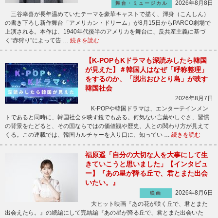
2026年8月8日
舞台・ミュージカル
三谷幸喜が長年温めていたテーマを豪華キャストで描く、渾身（こんしん）
の書き下ろし新作舞台「アメリカン・ドリーム」が8月15日からPARCO劇場で
上演される。本作は、1940年代後半のアメリカを舞台に、反共産主義に基づ
く“赤狩り”によって告 …
続きを読む
【K-POPもKドラマも深読みしたら韓国
が見えた】＃韓国人はなぜ「呼称整理」
をするのか、「脱出おひとり島」が映す
韓国社会
2026年8月7日
K-POPや韓国ドラマは、エンターテインメン
トであると同時に、韓国社会を映す鏡でもある。何気ない言葉やしぐさ、習慣
の背景をたどると、その国ならではの価値観や歴史、人との関わり方が見えて
くる。この連載では、韓国カルチャーを入り口に、知ってい …
続きを読む
福原遥「自分の大切な人を大事にして生
きていこうと思いました」【インタビュ
ー】『あの星が降る丘で、君とまた出会
いたい。』
2026年8月6日
映画
大ヒット映画『あの花が咲く丘で、君とまた
出会えたら。』の続編にして完結編『あの星が降る丘で、君とまた出会いた