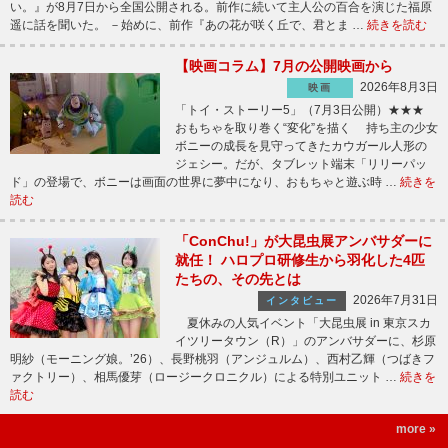
い。』が8月7日から全国公開される。前作に続いて主人公の百合を演じた福原
遥に話を聞いた。 －始めに、前作『あの花が咲く丘で、君とま …
続きを読む
【映画コラム】7月の公開映画から
2026年8月3日
映画
「トイ・ストーリー5」（7月3日公開）★★★
おもちゃを取り巻く“変化”を描く 持ち主の少女
ボニーの成長を見守ってきたカウガール人形の
ジェシー。だが、タブレット端末「リリーパッ
ド」の登場で、ボニーは画面の世界に夢中になり、おもちゃと遊ぶ時 …
続きを
読む
「ConChu!」が大昆虫展アンバサダーに
就任！ ハロプロ研修生から羽化した4匹
たちの、その先とは
2026年7月31日
インタビュー
夏休みの人気イベント「大昆虫展 in 東京スカ
イツリータウン（R）」のアンバサダーに、杉原
明紗（モーニング娘。’26）、長野桃羽（アンジュルム）、西村乙輝（つばきフ
ァクトリー）、相馬優芽（ロージークロニクル）による特別ユニット …
続きを
読む
more »