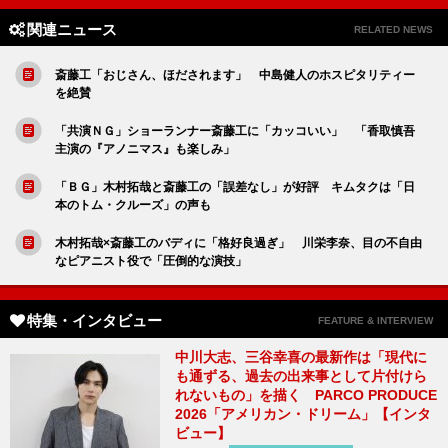
関連ニュース
RELATED NEWS
斎藤工「おじさん、ほだされます」 中島健人のホスピタリティー
を絶賛
「共演ＮＧ」ショーランナー斎藤工に「カッコいい」 「香取慎吾
主演の『アノニマス』も楽しみ」
「ＢＧ」木村拓哉と斎藤工の「誤差なし」が好評 キムタクは「日
本のトム・クルーズ」の声も
木村拓哉×斎藤工のバディに「格好良過ぎ」 川栄李奈、目の不自由
なピアニスト役で「圧倒的な演技」
特集・インタビュー
FEATURE & INTERVIEW
中川大志、三谷幸喜の最新作は「現代に
も通ずる、過去の出来事として片付けら
れないもの」を描く PARCO PRODUCE
2026「アメリカン・ドリーム」【インタ
ビュー】