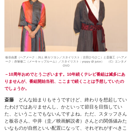
板谷由夏（ヘアメーク：JILL 林カツヨシ／スタイリスト：古田ひろひこ）と斎藤工（ヘアメ
ーク：赤塚修二（メーキャップルーム）／スタイリスト：yoppy @ juice） （C）エンタメ
OVO
－10周年おめでとうございます。10年続くテレビ番組は滅多にあ
りませんが、番組開始当初、ここまで続くことは予想していたの
でしょうか。
斎藤
どんな始まりもそうですけど、終わりを想起してい
たわけではありませんし、かといって節目を目指してい
た、ということでもないんですよね。ただ、スタッフさん
と板谷さん、中井（圭／映画解説者）さんとの関係値みた
いなものが自然といい配置になって、それぞれがすべきこ