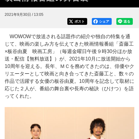
2021年9月30日 / 13:05
ポスト
シェア
送る
WOWOWで放送される話題作の紹介や独自の特集を通
じて、映画の楽しみ方を伝えてきた映画情報番組「斎藤工
×板谷由夏 映画工房」（毎週金曜日午後９時30分ほか放
送・配信【無料放送】）が、2021年10月に放送開始から
10周年を迎える。長年、ＭＣを務めてきたのは、俳優やク
リエーターとして映画と向き合ってきた斎藤工と、数々の
作品で活躍する女優の板谷由夏。10周年を記念して取材に
応じた２人が、番組の舞台裏や長寿の秘訣（ひけつ）を語
ってくれた。