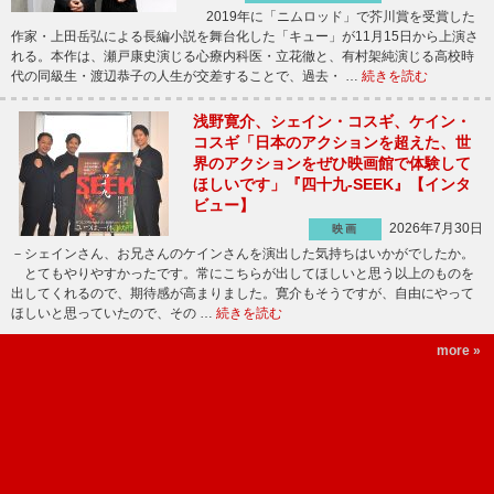
2019年に「ニムロッド」で芥川賞を受賞した
作家・上田岳弘による長編小説を舞台化した「キュー」が11月15日から上演さ
れる。本作は、瀬戸康史演じる心療内科医・立花徹と、有村架純演じる高校時
代の同級生・渡辺恭子の人生が交差することで、過去・ …
続きを読む
浅野寛介、シェイン・コスギ、ケイン・
コスギ「日本のアクションを超えた、世
界のアクションをぜひ映画館で体験して
ほしいです」『四十九-SEEK』【インタ
ビュー】
2026年7月30日
映画
－シェインさん、お兄さんのケインさんを演出した気持ちはいかがでしたか。
とてもやりやすかったです。常にこちらが出してほしいと思う以上のものを
出してくれるので、期待感が高まりました。寛介もそうですが、自由にやって
ほしいと思っていたので、その …
続きを読む
more »