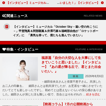
【インタビュー】ミュージカル「リトル・ショップ・オブ・ホラーズ」鈴木拡樹＆三浦宏規 初演の公演中止を経て「あのときの時間が再び動き出す」
【インタビュー】ドラマ「家、ついて行ってイイですか？」ディレクター役の竜星涼「カメラを持っていると無敵だなと思いました！」
関連ニュース
RELATED NEWS
【インタビュー】ミュージカル「October Sky－遠い空の向こうに
－」甲斐翔真＆阿部顕嵐＆井澤巧麻＆福崎那由他が「ロケットボー
イズ」に 「勇気を持って、僕たちも進んでいきたい」
特集・インタビュー
FEATURE & INTERVIEW
福原遥「自分の大切な人を大事にして生
きていこうと思いました」【インタビュ
ー】『あの星が降る丘で、君とまた出会
いたい。』
2026年8月6日
映画
－細田佳央太さんと倍賞千恵子さん。共演した
お二人の印象を。 細田さんとは初共演でしたが、お芝居を一緒にさせていた
だいてとても楽しかったですし、初めてとは思えないぐらいの安心感がありま
した。細田さんが演じた涼も難しい役で、百合とはそれぞれの …
続きを読む
【映画コラム】7月の公開映画から