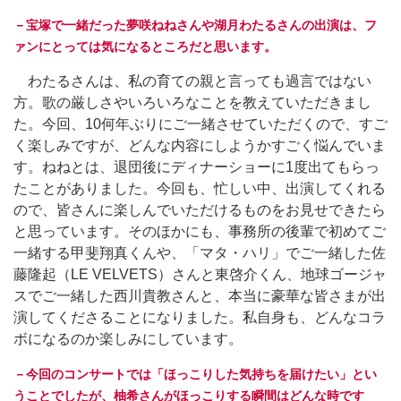
－宝塚で一緒だった夢咲ねねさんや湖月わたるさんの出演は、フ
ァンにとっては気になるところだと思います。
わたるさんは、私の育ての親と言っても過言ではない
方。歌の厳しさやいろいろなことを教えていただきまし
た。今回、10何年ぶりにご一緒させていただくので、すご
く楽しみですが、どんな内容にしようかすごく悩んでいま
す。ねねとは、退団後にディナーショーに1度出てもらっ
たことがありました。今回も、忙しい中、出演してくれる
ので、皆さんに楽しんでいただけるものをお見せできたら
と思っています。そのほかにも、事務所の後輩で初めてご
一緒する甲斐翔真くんや、「マタ・ハリ」でご一緒した佐
藤隆起（LE VELVETS）さんと東啓介くん、地球ゴージャ
スでご一緒した西川貴教さんと、本当に豪華な皆さまが出
演してくださることになりました。私自身も、どんなコラ
ボになるのか楽しみにしています。
－今回のコンサートでは「ほっこりした気持ちを届けたい」とい
うことでしたが、柚希さんがほっこりする瞬間はどんな時です