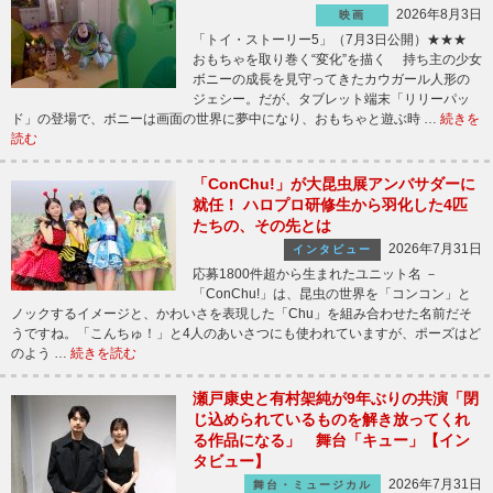
2026年8月3日
映画
「トイ・ストーリー5」（7月3日公開）★★★
おもちゃを取り巻く“変化”を描く 持ち主の少女
ボニーの成長を見守ってきたカウガール人形の
ジェシー。だが、タブレット端末「リリーパッ
ド」の登場で、ボニーは画面の世界に夢中になり、おもちゃと遊ぶ時 …
続きを
読む
「ConChu!」が大昆虫展アンバサダーに
就任！ ハロプロ研修生から羽化した4匹
たちの、その先とは
2026年7月31日
インタビュー
応募1800件超から生まれたユニット名 －
「ConChu!」は、昆虫の世界を「コンコン」と
ノックするイメージと、かわいさを表現した「Chu」を組み合わせた名前だそ
うですね。「こんちゅ！」と4人のあいさつにも使われていますが、ポーズはど
のよう …
続きを読む
瀬戸康史と有村架純が9年ぶりの共演「閉
じ込められているものを解き放ってくれ
る作品になる」 舞台「キュー」【イン
タビュー】
2026年7月31日
舞台・ミュージカル