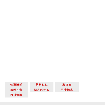
佐藤隆起
夢咲ねね
東啓介
柚希礼音
湖月わたる
甲斐翔真
西川貴教