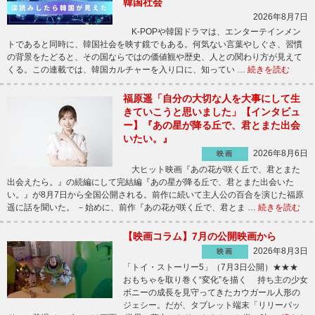
韓国社会
2026年8月7日
K-POPや韓国ドラマは、エンターテインメン
トであると同時に、韓国社会を映す鏡でもある。何気ない言葉やしぐさ、習慣
の背景をたどると、その国ならではの価値観や歴史、人との関わり方が見えて
くる。この連載では、韓国カルチャーを入り口に、知ってい …
続きを読む
福原遥「自分の大切な人を大事にして生
きていこうと思いました」【インタビュ
ー】『あの星が降る丘で、君とまた出会
いたい。』
2026年8月6日
映画
大ヒット映画『あの花が咲く丘で、君とまた
出会えたら。』の続編にして完結編『あの星が降る丘で、君とまた出会いた
い。』が8月7日から全国公開される。前作に続いて主人公の百合を演じた福原
遥に話を聞いた。 －始めに、前作『あの花が咲く丘で、君とま …
続きを読む
【映画コラム】7月の公開映画から
2026年8月3日
映画
「トイ・ストーリー5」（7月3日公開）★★★
おもちゃを取り巻く“変化”を描く 持ち主の少女
ボニーの成長を見守ってきたカウガール人形の
ジェシー。だが、タブレット端末「リリーパッ