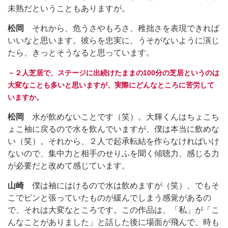
未熟だということもありますが。
松岡
それから、危うさやもろさ、稚拙さを表現できれば
いいなと思います。彼らを忠実に、うそがないように演じ
たら、きっとそうなると思っています。
－２人芝居で、ステージに出続けたままの100分の芝居というのは
大変なことも多いと思いますが、実際にどんなところに苦労して
いますか。
松岡
水が飲めないことです（笑）。大輝くんはちょこち
ょこ袖に戻るので水を飲んでいますが、僕は本当に飲めな
い（笑）。それから、２人で起承転結を作らなければいけ
ないので、集中力と相手のせりふを聞く傾聴力、感じる力
が必要だと改めて感じています。
山崎
僕は袖にはけるので水は飲めますが（笑）、でもそ
こでピンと張っていたものが緩んでしまう感覚があるの
で、それは大変なところです。この作品は、「私」が「こ
んなことがありました」と話した後に場面が飛んで、時も