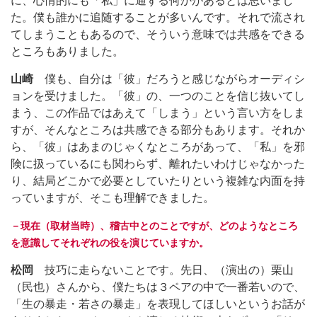
に、心情的にも「私」に通ずる何かがあるとは思いまし
た。僕も誰かに追随することが多いんです。それで流され
てしまうこともあるので、そういう意味では共感をできる
ところもありました。
山崎
僕も、自分は「彼」だろうと感じながらオーディシ
ョンを受けました。「彼」の、一つのことを信じ抜いてし
まう、この作品ではあえて「しまう」という言い方をしま
すが、そんなところは共感できる部分もあります。それか
ら、「彼」はあまのじゃくなところがあって、「私」を邪
険に扱っているにも関わらず、離れたいわけじゃなかった
り、結局どこかで必要としていたりという複雑な内面を持
っていますが、そこも理解できました。
－現在（取材当時）、稽古中とのことですが、どのようなところ
を意識してそれぞれの役を演じていますか。
松岡
技巧に走らないことです。先日、（演出の）栗山
（民也）さんから、僕たちは３ペアの中で一番若いので、
「生の暴走・若さの暴走」を表現してほしいというお話が