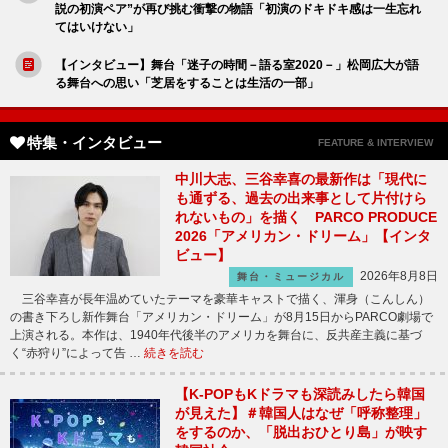
説の初演ペア”が再び挑む衝撃の物語「初演のドキドキ感は一生忘れ
てはいけない」
【インタビュー】舞台「迷子の時間－語る室2020－」松岡広大が語
る舞台への思い「芝居をすることは生活の一部」
特集・インタビュー
FEATURE & INTERVIEW
中川大志、三谷幸喜の最新作は「現代に
も通ずる、過去の出来事として片付けら
れないもの」を描く PARCO PRODUCE
2026「アメリカン・ドリーム」【インタ
ビュー】
2026年8月8日
舞台・ミュージカル
三谷幸喜が長年温めていたテーマを豪華キャストで描く、渾身（こんしん）
の書き下ろし新作舞台「アメリカン・ドリーム」が8月15日からPARCO劇場で
上演される。本作は、1940年代後半のアメリカを舞台に、反共産主義に基づ
く“赤狩り”によって告 …
続きを読む
【K-POPもKドラマも深読みしたら韓国
が見えた】＃韓国人はなぜ「呼称整理」
をするのか、「脱出おひとり島」が映す