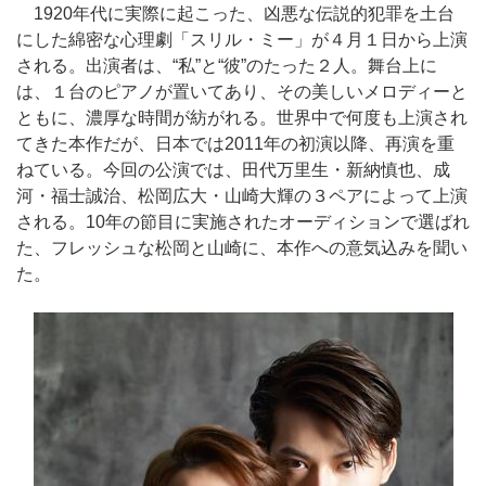
1920年代に実際に起こった、凶悪な伝説的犯罪を土台
にした綿密な心理劇「スリル・ミー」が４月１日から上演
される。出演者は、“私”と“彼”のたった２人。舞台上に
は、１台のピアノが置いてあり、その美しいメロディーと
ともに、濃厚な時間が紡がれる。世界中で何度も上演され
てきた本作だが、日本では2011年の初演以降、再演を重
ねている。今回の公演では、田代万里生・新納慎也、成
河・福士誠治、松岡広大・山崎大輝の３ペアによって上演
される。10年の節目に実施されたオーディションで選ばれ
た、フレッシュな松岡と山崎に、本作への意気込みを聞い
た。