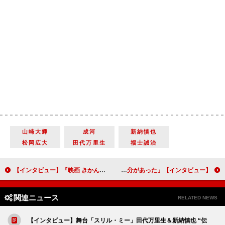
山崎大輝
成河
新納慎也
松岡広大
田代万里生
福士誠治
【インタビュー】『映画 きかんしゃトーマス おいでよ！未来の発明ショー！』賀来賢人「子どもには周りを明るくさせるような人になってほしい」
【インタビュー】映画『裏アカ』瀧内公美 ＳＮＳの裏アカウントにハマる主人公を熱演「演じているうちに、自分と真知子がリンクしていった部分があった」
関連ニュース
RELATED NEWS
【インタビュー】舞台「スリル・ミー」田代万里生＆新納慎也 “伝