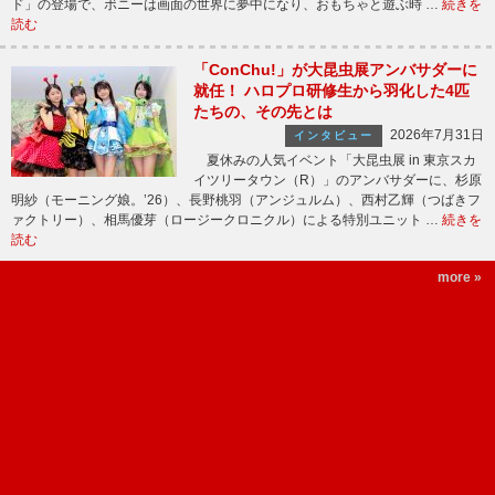
ド」の登場で、ボニーは画面の世界に夢中になり、おもちゃと遊ぶ時 …
続きを
読む
「ConChu!」が大昆虫展アンバサダーに
就任！ ハロプロ研修生から羽化した4匹
たちの、その先とは
2026年7月31日
インタビュー
夏休みの人気イベント「大昆虫展 in 東京スカ
イツリータウン（R）」のアンバサダーに、杉原
明紗（モーニング娘。’26）、長野桃羽（アンジュルム）、西村乙輝（つばきフ
ァクトリー）、相馬優芽（ロージークロニクル）による特別ユニット …
続きを
読む
more »