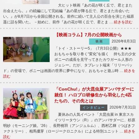
大ヒット映画『あの花が咲く丘で、君とまた
出会えたら。』の続編にして完結編『あの星が降る丘で、君とまた出会いた
い。』が8月7日から全国公開される。前作に続いて主人公の百合を演じた福原
遥に話を聞いた。 －始めに、前作『あの花が咲く丘で、君とま …
続きを読む
【映画コラム】7月の公開映画から
2026年8月3日
映画
「トイ・ストーリー5」（7月3日公開）★★★
おもちゃを取り巻く“変化”を描く 持ち主の少女
ボニーの成長を見守ってきたカウガール人形の
ジェシー。だが、タブレット端末「リリーパッ
ド」の登場で、ボニーは画面の世界に夢中になり、おもちゃと遊ぶ時 …
続きを
読む
「ConChu!」が大昆虫展アンバサダーに
就任！ ハロプロ研修生から羽化した4匹
たちの、その先とは
2026年7月31日
インタビュー
夏休みの人気イベント「大昆虫展 in 東京スカ
イツリータウン（R）」のアンバサダーに、杉原
明紗（モーニング娘。’26）、長野桃羽（アンジュルム）、西村乙輝（つばきフ
ァクトリー）、相馬優芽（ロージークロニクル）による特別ユニット …
続きを
読む