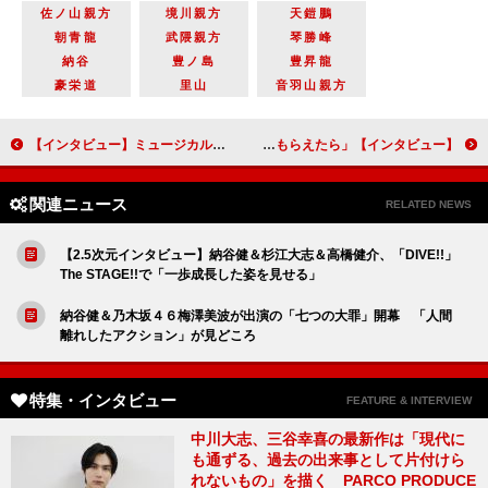
佐ノ山親方
境川親方
天鎧鵬
朝青龍
武隈親方
琴勝峰
納谷
豊ノ島
豊昇龍
豪栄道
里山
音羽山親方
【インタビュー】ミュージカル『テニスの王子様』Dream Stream 阿久津仁愛「リョーマは憧れで、自分がたどり着けない存在。ライバルみたいな感じ」
【インタビュー】舞台「ハルシオン・デイズ2020」南沢奈央「こういった時代だからこそエンタメで心を癒やしてもらえたら」
関連ニュース
RELATED NEWS
【2.5次元インタビュー】納谷健＆杉江大志＆高橋健介、「DIVE!!」
The STAGE!!で「一歩成長した姿を見せる」
納谷健＆乃木坂４６梅澤美波が出演の「七つの大罪」開幕 「人間
離れしたアクション」が見どころ
特集・インタビュー
FEATURE & INTERVIEW
中川大志、三谷幸喜の最新作は「現代に
も通ずる、過去の出来事として片付けら
れないもの」を描く PARCO PRODUCE