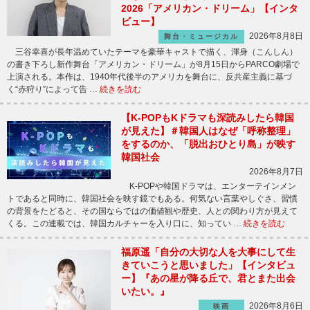
2026「アメリカン・ドリーム」【インタ
ビュー】
2026年8月8日
舞台・ミュージカル
三谷幸喜が長年温めていたテーマを豪華キャストで描く、渾身（こんしん）
の書き下ろし新作舞台「アメリカン・ドリーム」が8月15日からPARCO劇場で
上演される。本作は、1940年代後半のアメリカを舞台に、反共産主義に基づ
く“赤狩り”によって告 …
続きを読む
【K-POPもKドラマも深読みしたら韓国
が見えた】＃韓国人はなぜ「呼称整理」
をするのか、「脱出おひとり島」が映す
韓国社会
2026年8月7日
K-POPや韓国ドラマは、エンターテインメン
トであると同時に、韓国社会を映す鏡でもある。何気ない言葉やしぐさ、習慣
の背景をたどると、その国ならではの価値観や歴史、人との関わり方が見えて
くる。この連載では、韓国カルチャーを入り口に、知ってい …
続きを読む
福原遥「自分の大切な人を大事にして生
きていこうと思いました」【インタビュ
ー】『あの星が降る丘で、君とまた出会
いたい。』
2026年8月6日
映画