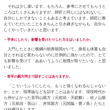
それは少し違います。もちろん、参考にさせてもらうと
ころはたくさんありますが、師匠と同じにはなれないし、
自分にしかできないこともあると考えています。師匠に教
えていただいたことをきちんと引き継ぎながらも、自分ら
しくやっていきたいと思います。
－手本にしたり、影響を受けたりした力士はいましたか。
入門したときに横綱の朝青龍関がいて、身長も体重も自
分とそれほど変わらないのに圧倒的に強かったので、とて
も影響を受けて「ああいうふうに相撲が取りたいな」と思
いました。
－若手の親方同士で話すことはありますか。
「こういうふうにしたら、もっと強くなれるんじゃない
か」とか、指導論などを話すことはあります。現役時代か
ら仲がよかった音羽山親方（元前頭・天鎧鵬）、佐ノ山親
方（元前頭・里山）、井筒親方（元関脇・豊ノ島）たちと
は結構話をします。