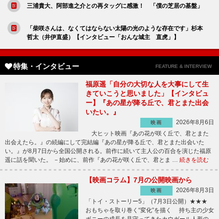
三浦貴大、阿部進之介との再タッグに感激！ 「僕の芝居の基盤」
「柴咲さんは、なくてはならない太陽の光のような存在です」杉本
哲太（井伊直盛）【インタビュー「おんな城主 直虎」】
特集・インタビュー
FEATURE & INTERVIEW
福原遥「自分の大切な人を大事にして生
きていこうと思いました」【インタビュ
ー】『あの星が降る丘で、君とまた出会
いたい。』
2026年8月6日
映画
大ヒット映画『あの花が咲く丘で、君とまた
出会えたら。』の続編にして完結編『あの星が降る丘で、君とまた出会いた
い。』が8月7日から全国公開される。前作に続いて主人公の百合を演じた福原
遥に話を聞いた。 －始めに、前作『あの花が咲く丘で、君とま …
続きを読む
【映画コラム】7月の公開映画から
2026年8月3日
映画
「トイ・ストーリー5」（7月3日公開）★★★
おもちゃを取り巻く“変化”を描く 持ち主の少女
ボニーの成長を見守ってきたカウガール人形の