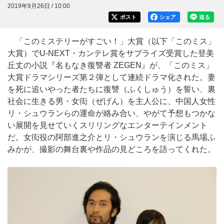
2019年9月26日 / 10:00
ポスト
シェア
送る
「このミステリーがすごい！」大賞（以下「このミス」
大賞）でU-NEXT・カンテレ賞をサプライズ受賞した登美
丘丈の小説『名もなき復讐者 ZEGEN』が、「このミス」
大賞ドラマシリーズ第２弾として連続ドラマ化された。妻
を死に追いやった者たちに復讐（ふくしゅう）を誓い、裏
社会に生きる男・女衒（ぜげん）を主人公に、中国人女性
リ・シュウランらの運命が絡み合い、やがて予想もつかな
い展開を見せていくスリリングなエンターテインメント
だ。女衒役の阿部進之介とリ・シュウランを演じる馬場ふ
みかが、撮影の舞台裏や作品の見どころを語ってくれた。