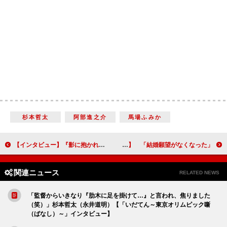
杉本哲太
阿部進之介
馬場ふみか
【インタビュー】『影に抱かれて眠れ』中村ゆり「物質的な豊かさよりも、人としての尊厳を大事にする主人公の生き方がカッコいい」
「結婚願望がなくなった」 朝ドラヒロインを通じての成長と変化 広瀬すず（坂場なつ）【「なつぞら」インタビュー】
関連ニュース
RELATED NEWS
「監督からいきなり『肋木に足を掛けて…』と言われ、焦りました
（笑）」杉本哲太（永井道明）【「いだてん～東京オリムピック噺
（ばなし）～」インタビュー】