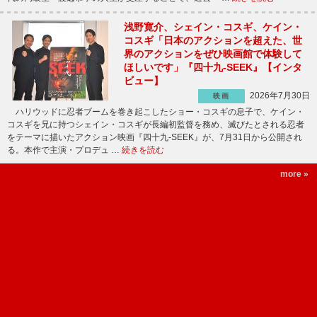
浅野寛介、シェイン・コスギ、ケイン・
コスギ「日本のアクションを超えた、世
界のアクションをぜひ映画館で体験して
ほしいです」『四十九-SEEK』【インタ
ビュー】
2026年7月30日
映画
ハリウッドに忍者ブームを巻き起こしたショー・コスギの息子で、ケイン・
コスギを兄に持つシェイン・コスギが長編初監督を務め、滅びたとされる忍者
をテーマに描いたアクション映画『四十九-SEEK』が、7月31日から公開され
る。本作で主演・プロデュ …
続きを読む
more »