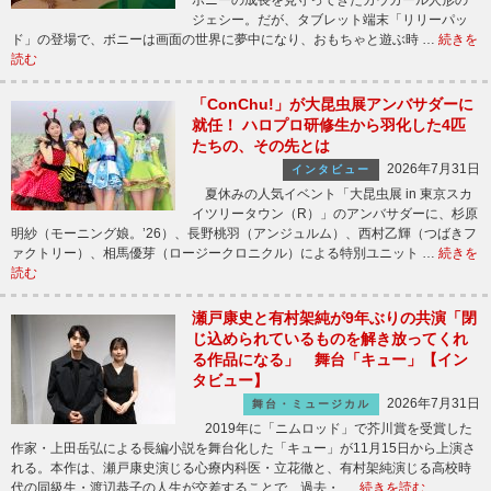
ジェシー。だが、タブレット端末「リリーパッ
ド」の登場で、ボニーは画面の世界に夢中になり、おもちゃと遊ぶ時 …
続きを
読む
「ConChu!」が大昆虫展アンバサダーに
就任！ ハロプロ研修生から羽化した4匹
たちの、その先とは
2026年7月31日
インタビュー
夏休みの人気イベント「大昆虫展 in 東京スカ
イツリータウン（R）」のアンバサダーに、杉原
明紗（モーニング娘。’26）、長野桃羽（アンジュルム）、西村乙輝（つばきフ
ァクトリー）、相馬優芽（ロージークロニクル）による特別ユニット …
続きを
読む
瀬戸康史と有村架純が9年ぶりの共演「閉
じ込められているものを解き放ってくれ
る作品になる」 舞台「キュー」【イン
タビュー】
2026年7月31日
舞台・ミュージカル
2019年に「ニムロッド」で芥川賞を受賞した
作家・上田岳弘による長編小説を舞台化した「キュー」が11月15日から上演さ
れる。本作は、瀬戸康史演じる心療内科医・立花徹と、有村架純演じる高校時
代の同級生・渡辺恭子の人生が交差することで、過去・ …
続きを読む