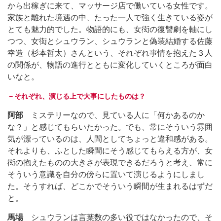
から出稼ぎに来て、マッサージ店で働いている女性です。
家族と離れた境遇の中、たった一人で強く生きている姿が
とても魅力的でした。物語的にも、女衒の復讐劇を軸にし
つつ、女衒とシュウラン、シュウランと偽装結婚する佐藤
幸造（杉本哲太）さんという、それぞれ事情を抱えた３人
の関係が、物語の進行とともに変化していくところが面白
いなと。
－それぞれ、演じる上で大事にしたものは？
阿部
ミステリーなので、見ている人に「何かあるのか
な？」と感じてもらいたかった。でも、常にそういう雰囲
気が漂っているのは、人間としてちょっと違和感がある。
それよりも、ふとした瞬間にそう感じてもらえる方が、女
衒の抱えたものの大きさが表現できるだろうと考え、常に
そういう意識を自分の傍らに置いて演じるようにしまし
た。そうすれば、どこかでそういう瞬間が生まれるはずだ
と。
馬場
シュウランは言葉数の多い役ではなかったので、そ