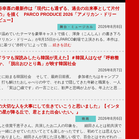
谷幸喜の最新作は「現代にも通ずる、過去の出来事として片付
」を描く PARCO PRODUCE 2026「アメリカン・ドリー
ビュー】
2026年8月8日
舞台・ミュージカル
温めていたテーマを豪華キャストで描く、渾身（こんしん）の書き下ろ
リカン・ドリーム」が8月15日からPARCO劇場で上演される。本作は、
に基づく“赤狩り”によって告 …
続きを読む
もKドラマも深読みしたら韓国が見えた】＃韓国人はなぜ「呼称整
か、「脱出おひとり島」が映す韓国社会
2026年8月7日
とに始まる韓国社会 そして、最終日前夜。 参加者たちはキャンプフ
、打ち解けたおしゃべりの中で、それまで隠してきた年齢と職業を、一人
く。「実は◯歳です」の一言ごとに、歓声と悲鳴が上がる。年上だと思 …
の大切な人を大事にして生きていこうと思いました」【インタ
の星が降る丘で、君とまた出会いたい。』
2026年8月6日
映画
んと倍賞千恵子さん。共演したお二人の印象を。 細田さんとは初共演で
を一緒にさせていただいてとても楽しかったですし、初めてとは思えない
がありました。細田さんが演じた涼も難しい役で、百合とはそれぞれの …