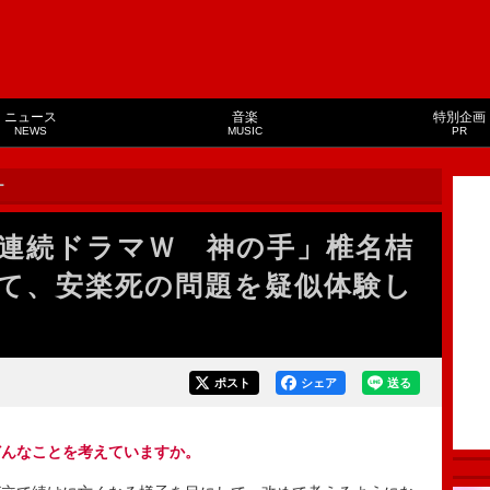
ニュース
音楽
特別企画
NEWS
MUSIC
PR
ー
連続ドラマＷ 神の手」椎名桔
て、安楽死の問題を疑似体験し
ポスト
シェア
送る
どんなことを考えていますか。