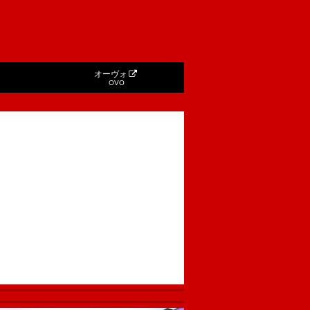
オーヴォ
OVO