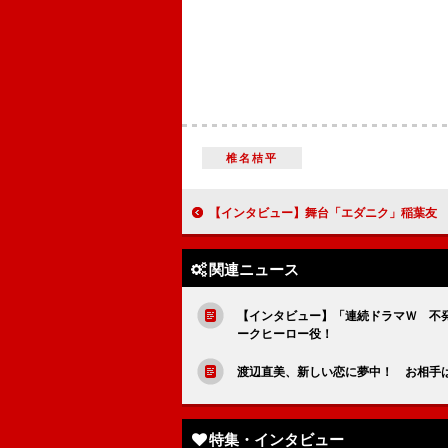
椎名桔平
【インタビュー】舞台「エダニク」稲葉友 人気戯曲に「出せるものは全部
関連ニュース
【インタビュー】「連続ドラマＷ 不
ークヒーロー役！
渡辺直美、新しい恋に夢中！ お相手は
特集・インタビュー