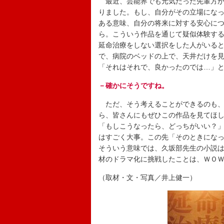
最近、芸能界でも元気だった先輩方が
りました。もし、自分がその立場にな
ある意味、自分の将来に対する安心に
ら。こういう作品を通じて疑似体験す
延命治療をしない選択をした人がいる
で、病院のベッドの上で、天井だけを
「それはそれで、良かったのでは…」
－確かにそうですね。
ただ、そう考えることができるのも、
ら、皆さんにもぜひこの作品を見てほ
「もしこうなったら、どっちがいい？
はすごく大事。この先「そのときにな
そういう意味では、久坂部先生の小説
材のドラマ化に挑戦したことは、ＷＯ
（取材・文・写真／井上健一）