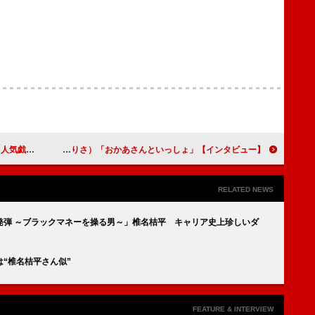
出して挑む」
【インタビュー】「おかあさんといっしょ」卒業インタビュー「“子ども”ではなく初めて出会った人とどう楽しむか」（小林よしひさ）、「子どもたちと一緒に遊べた７年間、幸せだった」（上原りさ）
RELATED NEWS
発弾 ～ブラックマネーを操る男～」椎名桔平 キャリア史上珍しいダ
“椎名桔平さん似”
FEATURE & INTERVIEW