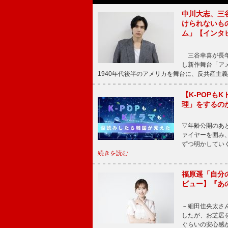
中川大志、三
けられないもの
ム」【インタ
三谷幸喜が長年
し新作舞台「アメ
1940年代後半のアメリカを舞台に、反共産主義
【K-POP
理」をするの
▽年齢公開のあ
ァイヤーを囲み
ずつ明かしてい
続きを読む
福原遥「自分
ビュー】『あ
－細田佳央太さ
したが、お芝居
ぐらいの安心感