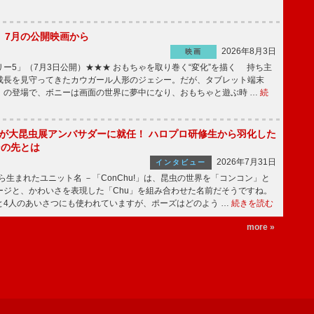
】7月の公開映画から
2026年8月3日
映画
ー5」（7月3日公開）★★★ おもちゃを取り巻く“変化”を描く 持ち主
成長を見守ってきたカウガール人形のジェシー。だが、タブレット端末
」の登場で、ボニーは画面の世界に夢中になり、おもちゃと遊ぶ時 …
続
!」が大昆虫展アンバサダーに就任！ ハロプロ研修生から羽化した
その先とは
2026年7月31日
インタビュー
から生まれたユニット名 －「ConChu!」は、昆虫の世界を「コンコン」と
ージと、かわいさを表現した「Chu」を組み合わせた名前だそうですね。
と4人のあいさつにも使われていますが、ポーズはどのよう …
続きを読む
more »