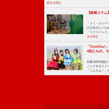
続きを読む
【映画コラム
「トイ・ストーリ
の少女ボニーの
「リリーパッド
きを読む
「ConChu
4匹たちの、
応募1800件超
ノックするイメ
「こんちゅ！」