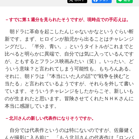
－すでに第１週分を見られたそうですが、現時点での手応えは。
朝ドラに革命を起こしたんじゃないかなというぐらい斬
新です。まず、ヒロインが胎児から出ることはチャレンジ
ングだし、「半分、青い。」というタイトルがこれまでと
比べると明らかに異端で、自分では気に入っているんです
が、ともするとフランス映画みたい（笑）。いったい、ど
ういう意味？と言われてしまう可能性も、もちろんある。
それに、朝ドラは「“本当にいた人の話”で“戦争を挟む”と
当たる」と言われているようですが、それらを外して書い
ています。そういうチャレンジをしたからこそ、新しいも
のが生まれたと思います。冒険させてくれたＮＨＫさんに
本当に感謝しています。
－北川さんの新しい代表作になりそうですか。
自分では代表作というのは特にないのですが、佐藤健く
んが撮影に入る前に、「もう北川さんの代表作は『ロンバ