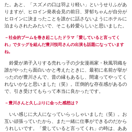
た。あと、「スズメの口は羽より軽い」というせりふがあ
りますが、ヒロイン発表会見の前日、芽郁ちゃんが自分が
ヒロインに決まったことを誰かに話さないようにホテルに
泊まらされたみたいで、そこも鈴愛らしいと思いました。
－社会的ブームを巻き起こしたドラマ「愛していると言ってく
れ」でタッグを組んだ豊川悦司さんの出演も話題になっています
ね。
鈴愛が弟子入りする売れっ子の少女漫画家・秋風羽織を
誰がやったら面白いかと考えたときに、最初に名前が挙が
ったのが豊川さんで、昔の縁もあるし、間違ってやってく
れないかなと思いました（笑）。圧倒的な存在感があるの
で、引き受けてもらって本当に良かったです。
－豊川さんと久しぶりに会った感想は？
いい感じに大人になっていらっしゃいました（笑）。お
互い頑張っていたから、また一緒に仕事ができるのだから
うれしいです。「愛していると言ってくれ」の時は、ああ