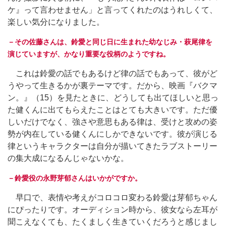
ケ』って言わせません」と言ってくれたのはうれしくて、
楽しい気分になりました。
－その佐藤さんは、鈴愛と同じ日に生まれた幼なじみ・萩尾律を
演じていますが、かなり重要な役柄のようですね。
これは鈴愛の話でもあるけど律の話でもあって、彼がど
うやって生きるかが裏テーマです。だから、映画『バクマ
ン。』（15）を見たときに、どうしても出てほしいと思っ
た健くんに出てもらえたことはとても大きいです。ただ優
しいだけでなく、強さや意思もある律は、受けと攻めの姿
勢が内在している健くんにしかできないです。彼が演じる
律というキャラクターは自分が描いてきたラブストーリー
の集大成になるんじゃないかな。
－鈴愛役の永野芽郁さんはいかがですか。
早口で、表情や考えがコロコロ変わる鈴愛は芽郁ちゃん
にぴったりです。オーディション時から、彼女なら左耳が
聞こえなくても、たくましく生きていくだろうと感じまし