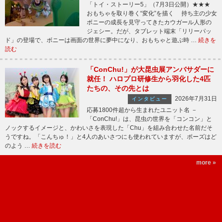
「トイ・ストーリー5」（7月3日公開）★★★
おもちゃを取り巻く“変化”を描く 持ち主の少女
ボニーの成長を見守ってきたカウガール人形の
ジェシー。だが、タブレット端末「リリーパッ
ド」の登場で、ボニーは画面の世界に夢中になり、おもちゃと遊ぶ時 …
続きを
読む
「ConChu!」が大昆虫展アンバサダーに
就任！ ハロプロ研修生から羽化した4匹
たちの、その先とは
2026年7月31日
インタビュー
応募1800件超から生まれたユニット名 －
「ConChu!」は、昆虫の世界を「コンコン」と
ノックするイメージと、かわいさを表現した「Chu」を組み合わせた名前だそ
うですね。「こんちゅ！」と4人のあいさつにも使われていますが、ポーズはど
のよう …
続きを読む
more »