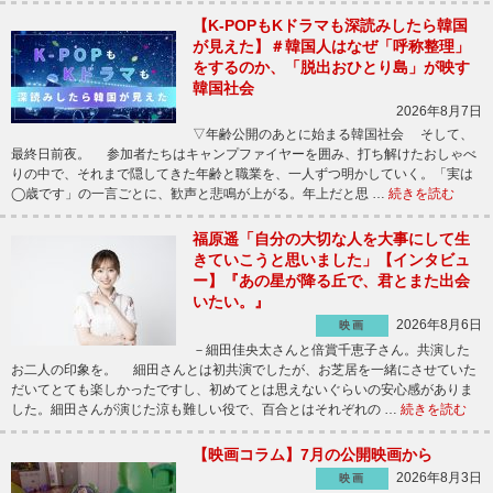
【K-POPもKドラマも深読みしたら韓国
が見えた】＃韓国人はなぜ「呼称整理」
をするのか、「脱出おひとり島」が映す
韓国社会
2026年8月7日
▽年齢公開のあとに始まる韓国社会 そして、
最終日前夜。 参加者たちはキャンプファイヤーを囲み、打ち解けたおしゃべ
りの中で、それまで隠してきた年齢と職業を、一人ずつ明かしていく。「実は
◯歳です」の一言ごとに、歓声と悲鳴が上がる。年上だと思 …
続きを読む
福原遥「自分の大切な人を大事にして生
きていこうと思いました」【インタビュ
ー】『あの星が降る丘で、君とまた出会
いたい。』
2026年8月6日
映画
－細田佳央太さんと倍賞千恵子さん。共演した
お二人の印象を。 細田さんとは初共演でしたが、お芝居を一緒にさせていた
だいてとても楽しかったですし、初めてとは思えないぐらいの安心感がありま
した。細田さんが演じた涼も難しい役で、百合とはそれぞれの …
続きを読む
【映画コラム】7月の公開映画から
2026年8月3日
映画