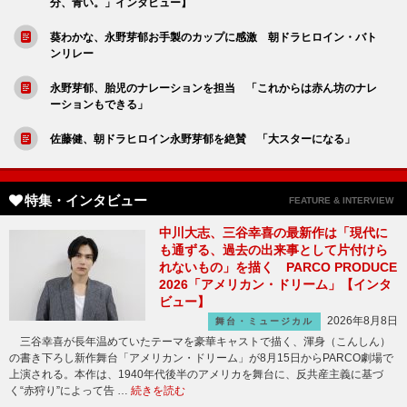
分、青い。」インタビュー】
葵わかな、永野芽郁お手製のカップに感激 朝ドラヒロイン・バト
ンリレー
永野芽郁、胎児のナレーションを担当 「これからは赤ん坊のナレ
ーションもできる」
佐藤健、朝ドラヒロイン永野芽郁を絶賛 「大スターになる」
特集・インタビュー
FEATURE & INTERVIEW
中川大志、三谷幸喜の最新作は「現代に
も通ずる、過去の出来事として片付けら
れないもの」を描く PARCO PRODUCE
2026「アメリカン・ドリーム」【インタ
ビュー】
2026年8月8日
舞台・ミュージカル
三谷幸喜が長年温めていたテーマを豪華キャストで描く、渾身（こんしん）
の書き下ろし新作舞台「アメリカン・ドリーム」が8月15日からPARCO劇場で
上演される。本作は、1940年代後半のアメリカを舞台に、反共産主義に基づ
く“赤狩り”によって告 …
続きを読む