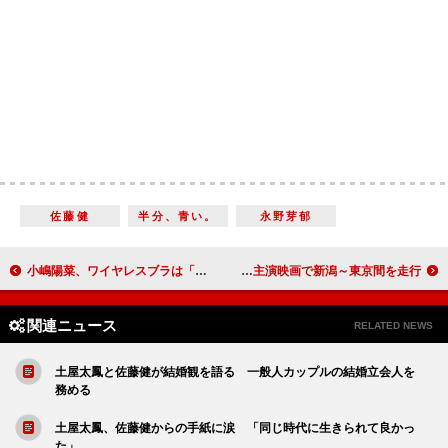
佐藤健
半分、青い。
永野芽郁
小嶋陽菜、ワイヤレスブラは「解放される」 ＣＭの“結婚ジンクス”に「あやかりたい」
原田泰造、３カ月で大型バスの免許取得 主演映画で新潟～東京間を走行
関連ニュース
RELATED NEWS
土屋太鳳と佐藤健が結婚観を語る 一般人カップルの結婚立会人を
務める
土屋太鳳、佐藤健からの手紙に涙 「同じ時代に生きられて良かっ
た」