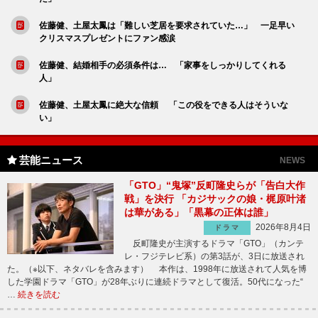
佐藤健、土屋太鳳は「難しい芝居を要求されていた…」 一足早い
クリスマスプレゼントにファン感涙
佐藤健、結婚相手の必須条件は… 「家事をしっかりしてくれる
人」
佐藤健、土屋太鳳に絶大な信頼 「この役をできる人はそういな
い」
芸能ニュース
NEWS
「GTO」“鬼塚”反町隆史らが「告白大作
戦」を決行 「カジサックの娘・梶原叶渚
は華がある」「黒幕の正体は誰」
2026年8月4日
ドラマ
反町隆史が主演するドラマ「GTO」（カンテ
レ・フジテレビ系）の第3話が、3日に放送され
た。（※以下、ネタバレを含みます） 本作は、1998年に放送されて人気を博
した学園ドラマ「GTO」が28年ぶりに連続ドラマとして復活。50代になった“
…
続きを読む