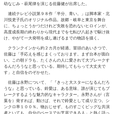
幼なじみ・萩尾律を演じる佐藤健が出席した。
連続テレビ小説第９８作「半分、青い。」は脚本家・北
川悦吏子氏のオリジナル作品。故郷・岐阜と東京を舞台
に、ちょっとうかつだけれど失敗を恐れないヒロインが、
高度成長期の終わりから現代までを七転び八起きで駆け抜
け、やがて一大発明を成し遂げるまでの物語を描く。
クランクインから約２カ月が経過。冒頭のあいさつで、
佐藤は「手応えを感じまくっております。まず台本が面白
い。この朝ドラも、たくさんの人に愛されて大ブレークす
るんだろうなと思っている。期待してもらって大丈夫で
す」と自信をのぞかせた。
佐藤は永野について、「『きっと大スターになるんだろ
うな』と思っている。鈴愛は、ある意味、誰が演じてもブ
レークするような魅力的なキャラクター。永野さんが（言
葉を）発すれば、動けば、それで鈴愛として成り立つ。シ
ンクロ率１００％。物おじせず、ものすごくビッグな共演
者といても、自分のペースでお芝居できる人」と熱く語っ