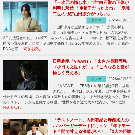
「一次元の挿し木」“唯”白石聖の正体が
判明し騒然 「車椅子だったよね」「宗教
二世の“悠”山田涼介がつらい」
2026年8月3日
ドラマ
山田涼介が主演するドラマ「一次元の挿し
木」（読売テレビ・日本テレビ系）の第5話が、
2日に放送された。（※以下、ネタバレを含みます） 本作は、松下龍之介氏の
同名小説が原作。ヒマラヤ山中で発掘された200年前の人骨が、失踪した妹の
DNAと完 …
続きを読む
日曜劇場「VIVANT」「まさか長野専務
（小日向文世）が…」「こうなると皆が
怪しく見える」
2026年8月3日
ドラマ
「VIVANT」（TBS系）の第12話が2日に放送
された。 本作は、2023年夏、日本中を熱狂さ
せたドラマの続編。乃木憂助（堺雅人）の冒険には、まだ続きがあった。前作
のラストシーンから直結する物語。“世界を巻き込む大きな渦”が、ついに別 …
続きを読む
「ラストノート」内田有紀と寺西拓人の
ハンバーガーデートにキュン 「年下モー
ド全開で甘える澄晴がいい」「2人の距離