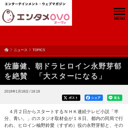
MENU
ニュース
TOPICS
佐藤健、朝ドラヒロイン永野芽郁
を絶賛 「大スターになる」
2018年1月18日 / 18:18
ポスト
シェア
送る
４月２日からスタートするＮＨＫ連続テレビ小説「半
分、青い。」のスタジオ取材会が１８日、都内の同局で行
われ、ヒロイン楡野鈴愛（すずめ）役の永野芽郁と、その