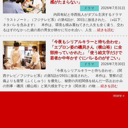
感がたまらない」
2026年7月31日
ドラマ
内田有紀と寺西拓人がダブル主演するドラマ
「ラストノート」（フジテレビ系）の第4話が、30日に放送された。（※以下、
ネタバレを含みます） 本作は、環境も積み重ねてきた人生も全く違う、交わ
るはずのなかった歳の差の男女が静かに引かれ合い、人生 …
続きを読む
「今夜もシリアルキラーと待ち合わせ」
「エプロン姿の磯貝さん（横山裕）に全
部持っていかれた」「使う絵文字だけで
若者か中年かすぐにバレるのがすごい」
2026年7月30日
ドラマ
「今夜もシリアルキラーと待ち合わせ」（関
西テレビ／フジテレビ系）の第5話が29日に放送された。 本作は、警察の正
義よりも復讐（ふくしゅう）を優先し、秘密の共犯関係を結んだ一匹おおかみ
の刑事・磯貝（横山裕）と第六感女子ヒナタ（関水渚）の物 …
続きを読む
more »