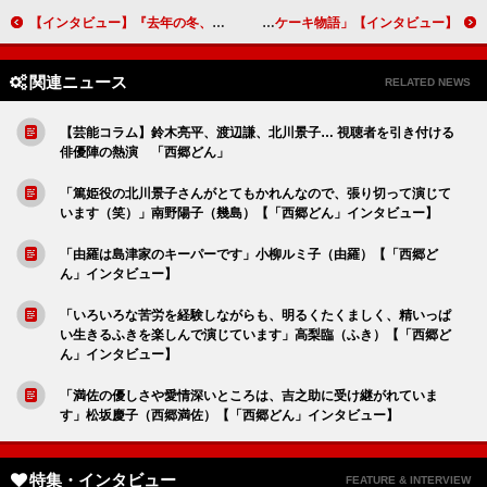
【インタビュー】『去年の冬、きみと別れ』山本美月「できるだけ予備知識なしで見て、だまされてくれたらうれしい」
【インタビュー】「しろときいろ～ハワイと私のパンケーキ物語～」横浜流星、最強武器の肉体を今は封印…「青春、恋愛ものがちゃんとできるようになりたい」
関連ニュース
RELATED NEWS
【芸能コラム】鈴木亮平、渡辺謙、北川景子… 視聴者を引き付ける
俳優陣の熱演 「西郷どん」
「篤姫役の北川景子さんがとてもかれんなので、張り切って演じて
います（笑）」南野陽子（幾島）【「西郷どん」インタビュー】
「由羅は島津家のキーパーです」小柳ルミ子（由羅）【「西郷ど
ん」インタビュー】
「いろいろな苦労を経験しながらも、明るくたくましく、精いっぱ
い生きるふきを楽しんで演じています」高梨臨（ふき）【「西郷ど
ん」インタビュー】
「満佐の優しさや愛情深いところは、吉之助に受け継がれていま
す」松坂慶子（西郷満佐）【「西郷どん」インタビュー】
特集・インタビュー
FEATURE & INTERVIEW