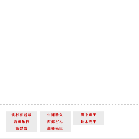
北村有起哉
生瀬勝久
田中道子
西田敏行
西郷どん
鈴木亮平
高梨臨
高橋光臣