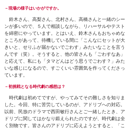
－現場の様子はいかがですか。
鈴木さん、高梨さん、北村さん、高橋さんと一緒のシー
ンが多いので、５人で相談しながら、リハーサルやテスト
を綿密にやっています。とはいえ、鈴木さんもおちゃめな
ところがあって、待機している間に「こんなにセットが大
きいと、せりふが届かないでごわす」みたいなことを言う
んです（笑）。そうすると、他の皆さんも「ごわすなあ」
と応えて、私にも「タマどんはどう思うでごわす？」みた
いな感じになるので、すごくいい雰囲気を作ってくださっ
ています。
－初挑戦となる時代劇の感想は？
時代劇は初めてですが、やってみてその難しさを知りま
した。今回、特に苦労しているのが、アドリブへの対応。
以前、民放のドラマで西田敏行さんとご一緒したとき、ア
ドリブに関してはかなり鍛えられたのですが、時代劇は全
く別物です。皆さんのアドリブに応えようとすると、「こ