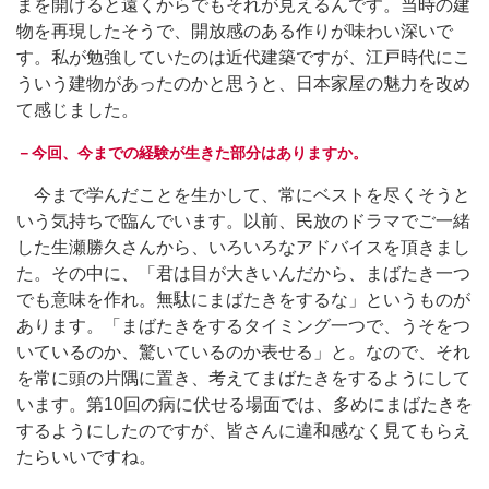
まを開けると遠くからでもそれが見えるんです。当時の建
物を再現したそうで、開放感のある作りが味わい深いで
す。私が勉強していたのは近代建築ですが、江戸時代にこ
ういう建物があったのかと思うと、日本家屋の魅力を改め
て感じました。
－今回、今までの経験が生きた部分はありますか。
今まで学んだことを生かして、常にベストを尽くそうと
いう気持ちで臨んでいます。以前、民放のドラマでご一緒
した生瀬勝久さんから、いろいろなアドバイスを頂きまし
た。その中に、「君は目が大きいんだから、まばたき一つ
でも意味を作れ。無駄にまばたきをするな」というものが
あります。「まばたきをするタイミング一つで、うそをつ
いているのか、驚いているのか表せる」と。なので、それ
を常に頭の片隅に置き、考えてまばたきをするようにして
います。第10回の病に伏せる場面では、多めにまばたきを
するようにしたのですが、皆さんに違和感なく見てもらえ
たらいいですね。