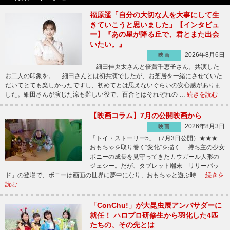
福原遥「自分の大切な人を大事にして生
きていこうと思いました」【インタビュ
ー】『あの星が降る丘で、君とまた出会
いたい。』
2026年8月6日
映画
－細田佳央太さんと倍賞千恵子さん。共演した
お二人の印象を。 細田さんとは初共演でしたが、お芝居を一緒にさせていた
だいてとても楽しかったですし、初めてとは思えないぐらいの安心感がありま
した。細田さんが演じた涼も難しい役で、百合とはそれぞれの …
続きを読む
【映画コラム】7月の公開映画から
2026年8月3日
映画
「トイ・ストーリー5」（7月3日公開）★★★
おもちゃを取り巻く“変化”を描く 持ち主の少女
ボニーの成長を見守ってきたカウガール人形の
ジェシー。だが、タブレット端末「リリーパッ
ド」の登場で、ボニーは画面の世界に夢中になり、おもちゃと遊ぶ時 …
続きを
読む
「ConChu!」が大昆虫展アンバサダーに
就任！ ハロプロ研修生から羽化した4匹
たちの、その先とは