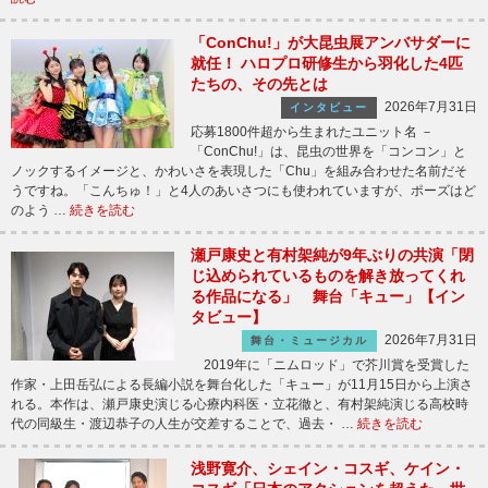
「ConChu!」が大昆虫展アンバサダーに
就任！ ハロプロ研修生から羽化した4匹
たちの、その先とは
2026年7月31日
インタビュー
応募1800件超から生まれたユニット名 －
「ConChu!」は、昆虫の世界を「コンコン」と
ノックするイメージと、かわいさを表現した「Chu」を組み合わせた名前だそ
うですね。「こんちゅ！」と4人のあいさつにも使われていますが、ポーズはど
のよう …
続きを読む
瀬戸康史と有村架純が9年ぶりの共演「閉
じ込められているものを解き放ってくれ
る作品になる」 舞台「キュー」【イン
タビュー】
2026年7月31日
舞台・ミュージカル
2019年に「ニムロッド」で芥川賞を受賞した
作家・上田岳弘による長編小説を舞台化した「キュー」が11月15日から上演さ
れる。本作は、瀬戸康史演じる心療内科医・立花徹と、有村架純演じる高校時
代の同級生・渡辺恭子の人生が交差することで、過去・ …
続きを読む
浅野寛介、シェイン・コスギ、ケイン・