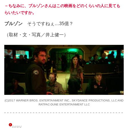
－ちなみに、ブルゾンさんはこの映画をどのくらいの人に見ても
らいたいですか。
ブルゾン
そうですねぇ…35億？
（取材・文・写真／井上健一）
(C)2017 WARNER BROS. ENTERTAINMENT INC., SKYDANCE PRODUCTIONS, LLC AND
RATPAC-DUNE ENTERTAINMENT LLC
prev