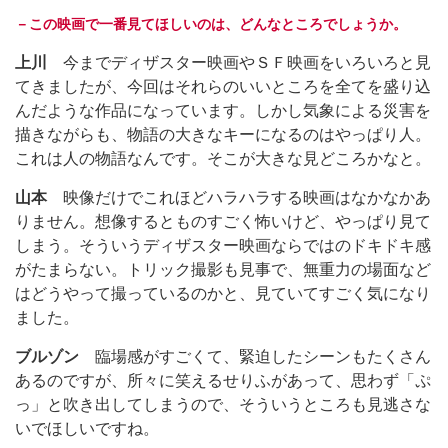
－この映画で一番見てほしいのは、どんなところでしょうか。
上川
今までディザスター映画やＳＦ映画をいろいろと見
てきましたが、今回はそれらのいいところを全てを盛り込
んだような作品になっています。しかし気象による災害を
描きながらも、物語の大きなキーになるのはやっぱり人。
これは人の物語なんです。そこが大きな見どころかなと。
山本
映像だけでこれほどハラハラする映画はなかなかあ
りません。想像するとものすごく怖いけど、やっぱり見て
しまう。そういうディザスター映画ならではのドキドキ感
がたまらない。トリック撮影も見事で、無重力の場面など
はどうやって撮っているのかと、見ていてすごく気になり
ました。
ブルゾン
臨場感がすごくて、緊迫したシーンもたくさん
あるのですが、所々に笑えるせりふがあって、思わず「ぷ
っ」と吹き出してしまうので、そういうところも見逃さな
いでほしいですね。