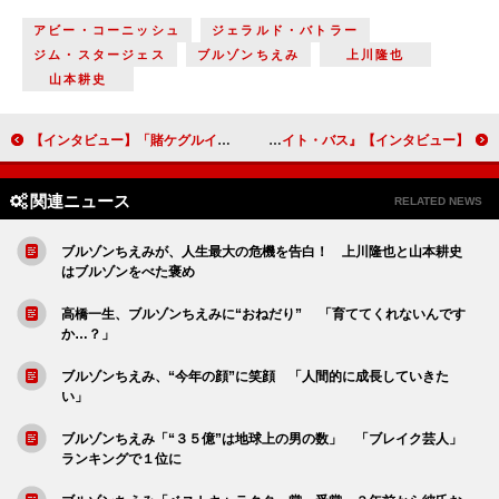
アビー・コーニッシュ
ジェラルド・バトラー
ジム・スタージェス
ブルゾンちえみ
上川隆也
山本耕史
【インタビュー】「賭ケグルイ」注目の“ライダー俳優”高杉真宙 ライバルたちの活躍は「自分にとって大きなエンジンに」
【インタビュー】『ミッドナイト・バス』原田泰造 「演じてもいいんだ…」芸人故のかせを捨ててつかんだ役者魂
関連ニュース
RELATED NEWS
ブルゾンちえみが、人生最大の危機を告白！ 上川隆也と山本耕史
はブルゾンをべた褒め
高橋一生、ブルゾンちえみに“おねだり” 「育ててくれないんです
か…？」
ブルゾンちえみ、“今年の顔”に笑顔 「人間的に成長していきた
い」
ブルゾンちえみ「“３５億”は地球上の男の数」 「ブレイク芸人」
ランキングで１位に