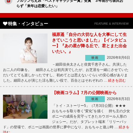
ブルゾンちえみ「ベストキャラクター賞」受賞 ３年前から彼氏お
らず「来年は恋愛したい」
特集・インタビュー
FEATURE & INTERVIEW
福原遥「自分の大切な人を大事にして生
きていこうと思いました」【インタビュ
ー】『あの星が降る丘で、君とまた出会
いたい。』
2026年8月6日
映画
－細田佳央太さんと倍賞千恵子さん。共演した
お二人の印象を。 細田さんとは初共演でしたが、お芝居を一緒にさせていた
だいてとても楽しかったですし、初めてとは思えないぐらいの安心感がありま
した。細田さんが演じた涼も難しい役で、百合とはそれぞれの …
続きを読む
【映画コラム】7月の公開映画から
2026年8月3日
映画
「トイ・ストーリー5」（7月3日公開）★★★
おもちゃを取り巻く“変化”を描く 持ち主の少女
ボニーの成長を見守ってきたカウガール人形の
ジェシー。だが、タブレット端末「リリーパッ
ド」の登場で、ボニーは画面の世界に夢中になり、おもちゃと遊ぶ時 …
続きを
読む