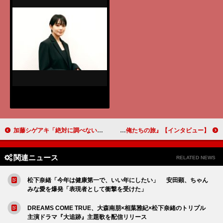
加藤シゲアキ「絶対に調べないで」 ネタバレ厳禁の主演舞台「２時２２分 ゴーストストーリー」に挑む【インタビュー】
中村雅俊「ちょっと同窓会に顔を出すようなつもりで今の3人の姿も見てほしいなと思います」『五十年目の俺たちの旅』【インタビュー】
関連ニュース
RELATED NEWS
松下奈緒「今年は健康第一で、いい年にしたい」 安田顕、ちゃん
みな愛を爆発「表現者として衝撃を受けた」
DREAMS COME TRUE、大森南朋×相葉雅紀×松下奈緒のトリプル
主演ドラマ『大追跡』主題歌を配信リリース