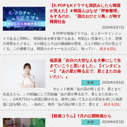
【K-POPもKドラマも深読みしたら韓国
が見えた】＃韓国人はなぜ「呼称整理」
をするのか、「脱出おひとり島」が映す
韓国社会
2026年8月7日
K-POPや韓国ドラマは、エンターテインメン
トであると同時に、韓国社会を映す鏡でもある。何気ない言葉やしぐさ、習慣
の背景をたどると、その国ならではの価値観や歴史、人との関わり方が見えて
くる。この連載では、韓国カルチャーを入り口に、知ってい …
続きを読む
福原遥「自分の大切な人を大事にして生
きていこうと思いました」【インタビュ
ー】『あの星が降る丘で、君とまた出会
いたい。』
2026年8月6日
映画
大ヒット映画『あの花が咲く丘で、君とまた
出会えたら。』の続編にして完結編『あの星が降る丘で、君とまた出会いた
い。』が8月7日から全国公開される。前作に続いて主人公の百合を演じた福原
遥に話を聞いた。 －始めに、前作『あの花が咲く丘で、君とま …
続きを読む
【映画コラム】7月の公開映画から
2026年8月3日
映画