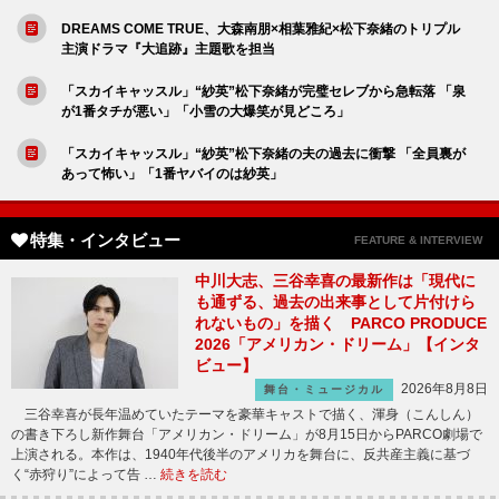
DREAMS COME TRUE、大森南朋×相葉雅紀×松下奈緒のトリプル
主演ドラマ『大追跡』主題歌を担当
「スカイキャッスル」“紗英”松下奈緒が完璧セレブから急転落 「泉
が1番タチが悪い」「小雪の大爆笑が見どころ」
「スカイキャッスル」“紗英”松下奈緒の夫の過去に衝撃 「全員裏が
あって怖い」「1番ヤバイのは紗英」
特集・インタビュー
FEATURE & INTERVIEW
中川大志、三谷幸喜の最新作は「現代に
も通ずる、過去の出来事として片付けら
れないもの」を描く PARCO PRODUCE
2026「アメリカン・ドリーム」【インタ
ビュー】
2026年8月8日
舞台・ミュージカル
三谷幸喜が長年温めていたテーマを豪華キャストで描く、渾身（こんしん）
の書き下ろし新作舞台「アメリカン・ドリーム」が8月15日からPARCO劇場で
上演される。本作は、1940年代後半のアメリカを舞台に、反共産主義に基づ
く“赤狩り”によって告 …
続きを読む