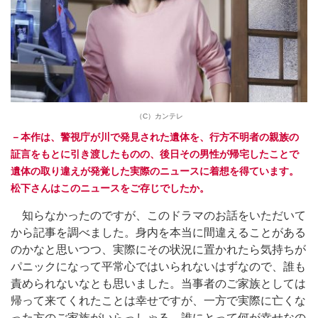
（C）カンテレ
－本作は、警視庁が川で発見された遺体を、行方不明者の親族の
証言をもとに引き渡したものの、後日その男性が帰宅したことで
遺体の取り違えが発覚した実際のニュースに着想を得ています。
松下さんはこのニュースをご存じでしたか。
知らなかったのですが、このドラマのお話をいただいて
から記事を調べました。身内を本当に間違えることがある
のかなと思いつつ、実際にその状況に置かれたら気持ちが
パニックになって平常心ではいられないはずなので、誰も
責められないなとも思いました。当事者のご家族としては
帰って来てくれたことは幸せですが、一方で実際に亡くな
った方のご家族がいらっしゃる。誰にとって何が幸せなの