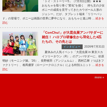
「トイ・ストーリー5」（7月3日公開）★★★
おもちゃを取り巻く“変化”を描く 持ち主の少女
ボニーの成長を見守ってきたカウガール人形の
ジェシー。だが、タブレット端末「リリーパッ
ド」の登場で、ボニーは画面の世界に夢中になり、おもちゃと遊ぶ時 …
続きを
読む
「ConChu!」が大昆虫展アンバサダーに
就任！ ハロプロ研修生から羽化した4匹
たちの、その先とは
2026年7月31日
インタビュー
夏休みの人気イベント「大昆虫展 in 東京スカ
イツリータウン（R）」のアンバサダーに、杉原
明紗（モーニング娘。’26）、長野桃羽（アンジュルム）、西村乙輝（つばきフ
ァクトリー）、相馬優芽（ロージークロニクル）による特別ユニット …
続きを
読む
more »