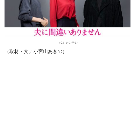
（C）カンテレ
（取材・文／小宮山あきの）