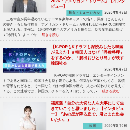
2026「アメリカン・ドリーム」【インタ
ビュー】
2026年8月8日
舞台・ミュージカル
三谷幸喜が長年温めていたテーマを豪華キャストで描く、渾身（こんしん）
の書き下ろし新作舞台「アメリカン・ドリーム」が8月15日からPARCO劇場で
上演される。本作は、1940年代後半のアメリカを舞台に、反共産主義に基づ
く“赤狩り”によって告 …
続きを読む
【K-POPもKドラマも深読みしたら韓国
が見えた】＃韓国人はなぜ「呼称整理」
をするのか、「脱出おひとり島」が映す
韓国社会
2026年8月7日
K-POPや韓国ドラマは、エンターテインメン
トであると同時に、韓国社会を映す鏡でもある。何気ない言葉やしぐさ、習慣
の背景をたどると、その国ならではの価値観や歴史、人との関わり方が見えて
くる。この連載では、韓国カルチャーを入り口に、知ってい …
続きを読む
福原遥「自分の大切な人を大事にして生
きていこうと思いました」【インタビュ
ー】『あの星が降る丘で、君とまた出会
いたい。』
2026年8月6日
映画