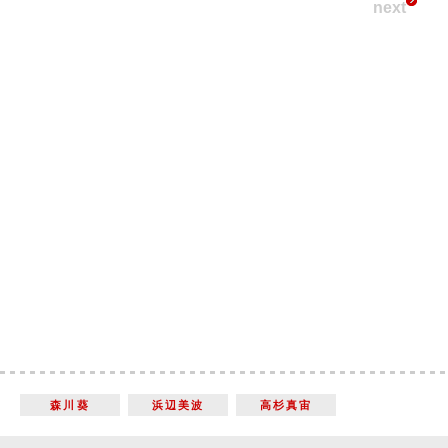
next
森川葵
浜辺美波
高杉真宙