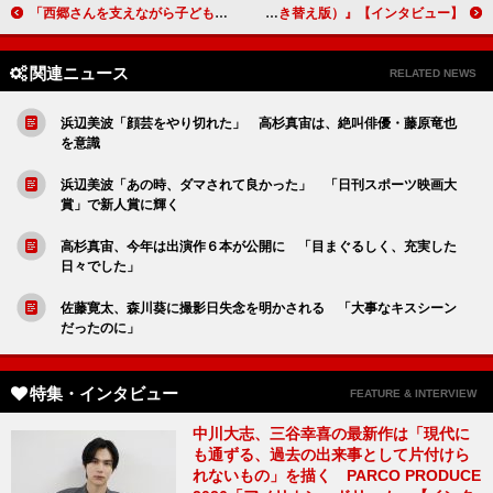
「西郷さんを支えながら子どもを育てる糸の強さを見せられるように」黒木華（岩山糸）【「西郷どん」インタビュー】
【インタビュー】『ジオストーム（日本語吹き替え版）』上川隆也「今までのディザスター映画のいいとこ取りをしたような映画」山本耕史「ドキドキ感がたまらない」ブルゾンちえみ「サラのような女性に憧れます」
関連ニュース
RELATED NEWS
浜辺美波「顔芸をやり切れた」 高杉真宙は、絶叫俳優・藤原竜也
を意識
浜辺美波「あの時、ダマされて良かった」 「日刊スポーツ映画大
賞」で新人賞に輝く
高杉真宙、今年は出演作６本が公開に 「目まぐるしく、充実した
日々でした」
佐藤寛太、森川葵に撮影日失念を明かされる 「大事なキスシーン
だったのに」
特集・インタビュー
FEATURE & INTERVIEW
中川大志、三谷幸喜の最新作は「現代に
も通ずる、過去の出来事として片付けら
れないもの」を描く PARCO PRODUCE