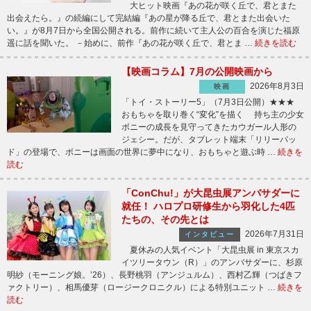
大ヒット映画『あの花が咲く丘で、君とまた
出会えたら。』の続編にして完結編『あの星が降る丘で、君とまた出会いた
い。』が8月7日から全国公開される。前作に続いて主人公の百合を演じた福原
遥に話を聞いた。 －始めに、前作『あの花が咲く丘で、君とま …
続きを読む
【映画コラム】7月の公開映画から
2026年8月3日
映画
「トイ・ストーリー5」（7月3日公開）★★★
おもちゃを取り巻く“変化”を描く 持ち主の少女
ボニーの成長を見守ってきたカウガール人形の
ジェシー。だが、タブレット端末「リリーパッ
ド」の登場で、ボニーは画面の世界に夢中になり、おもちゃと遊ぶ時 …
続きを
読む
「ConChu!」が大昆虫展アンバサダーに
就任！ ハロプロ研修生から羽化した4匹
たちの、その先とは
2026年7月31日
インタビュー
夏休みの人気イベント「大昆虫展 in 東京スカ
イツリータウン（R）」のアンバサダーに、杉原
明紗（モーニング娘。’26）、長野桃羽（アンジュルム）、西村乙輝（つばきフ
ァクトリー）、相馬優芽（ロージークロニクル）による特別ユニット …
続きを
読む