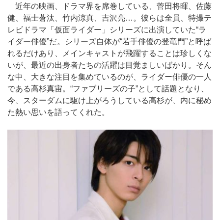
近年の映画、ドラマ界を席巻している、菅田将暉、佐藤
健、福士蒼汰、竹内涼真、吉沢亮…。彼らは全員、特撮テ
レビドラマ「仮面ライダー」シリーズに出演していた“ラ
イダー俳優”だ。シリーズ自体が“若手俳優の登竜門”と呼ば
れるだけあり、メインキャストが飛躍することは珍しくな
いが、最近の出身者たちの活躍は目覚ましいばかり。そん
な中、大きな注目を集めているのが、ライダー俳優の一人
である高杉真宙。“ファブリーズの子”として話題となり、
今、スターダムに駆け上がろうしている高杉が、内に秘め
た熱い思いを語ってくれた。