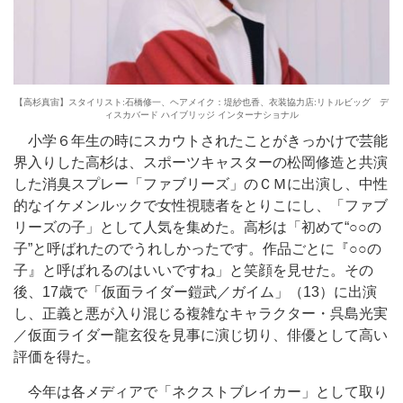
【高杉真宙】スタイリスト:石橋修一、ヘアメイク：堤紗也香、衣装協力店:リトルビッグ デ
ィスカバード ハイブリッジ インターナショナル
小学６年生の時にスカウトされたことがきっかけで芸能
界入りした高杉は、スポーツキャスターの松岡修造と共演
した消臭スプレー「ファブリーズ」のＣＭに出演し、中性
的なイケメンルックで女性視聴者をとりこにし、「ファブ
リーズの子」として人気を集めた。高杉は「初めて“○○の
子”と呼ばれたのでうれしかったです。作品ごとに『○○の
子』と呼ばれるのはいいですね」と笑顔を見せた。その
後、17歳で「仮面ライダー鎧武／ガイム」（13）に出演
し、正義と悪が入り混じる複雑なキャラクター・呉島光実
／仮面ライダー龍玄役を見事に演じ切り、俳優として高い
評価を得た。
今年は各メディアで「ネクストブレイカー」として取り