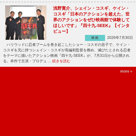
浅野寛介、シェイン・コスギ、ケイン・
コスギ「日本のアクションを超えた、世
界のアクションをぜひ映画館で体験して
ほしいです」『四十九-SEEK』【インタ
ビュー】
2026年7月30日
映画
ハリウッドに忍者ブームを巻き起こしたショー・コスギの息子で、ケイン・
コスギを兄に持つシェイン・コスギが長編初監督を務め、滅びたとされる忍者
をテーマに描いたアクション映画『四十九-SEEK』が、7月31日から公開され
る。本作で主演・プロデュ …
続きを読む
more »