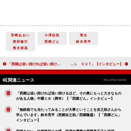
宮崎あおい
小澤征悦
瑛太
西田敏行
西郷どん
鈴木亮平
青木崇高
「西郷は追い掛ければ追い掛けるほど、その奥にもっと大きなものがある人物」中園ミホ（脚本）【「西郷どん」インタビュー】
【インタビュー】「ＦＩＮＡＬ ＣＵＴ」亀梨和也「役は作り込み過ぎず、出たとこ勝負にしようかな」
関連ニュース
RELATED NEWS
「西郷は追い掛ければ追い掛けるほど、その奥にもっと大きなもの
がある人物」中園ミホ（脚本）【「西郷どん」インタビュー】
「無鉄砲でも当たってみることが大事ということを吉之助さんから
学んでいます」鈴木亮平（西郷吉之助／西郷隆盛）【「西郷どん」
インタビュー】