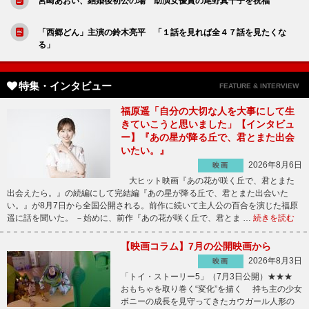
宮崎あおい、結婚後初公の場 助演女優賞の尾野真千子を祝福
「西郷どん」主演の鈴木亮平 「１話を見れば全４７話を見たくな
る」
特集・インタビュー
FEATURE & INTERVIEW
福原遥「自分の大切な人を大事にして生
きていこうと思いました」【インタビュ
ー】『あの星が降る丘で、君とまた出会
いたい。』
2026年8月6日
映画
大ヒット映画『あの花が咲く丘で、君とまた
出会えたら。』の続編にして完結編『あの星が降る丘で、君とまた出会いた
い。』が8月7日から全国公開される。前作に続いて主人公の百合を演じた福原
遥に話を聞いた。 －始めに、前作『あの花が咲く丘で、君とま …
続きを読む
【映画コラム】7月の公開映画から
2026年8月3日
映画
「トイ・ストーリー5」（7月3日公開）★★★
おもちゃを取り巻く“変化”を描く 持ち主の少女
ボニーの成長を見守ってきたカウガール人形の