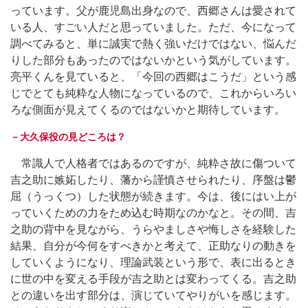
っています。父が鹿児島出身なので、西郷さんは愛されて
いる人、すごい人だと思っていました。ただ、今になって
調べてみると、単に誠実で熱く強いだけではない、悩んだ
りした部分もあったのではないかという気がしています。
亮平くんを見ていると、「今回の西郷はこうだ」という感
じでとても純粋な人物になっているので、これからいろい
ろな側面が見えてくるのではないかと期待しています。
－大久保役の見どころは？
常識人で人格者ではあるのですが、純粋さ故に傷ついて
吉之助に嫉妬したり、藩から謹慎させられたり、序盤は鬱
屈（うっくつ）した状態が続きます。今は、後にはい上が
っていくための力をため込む時期なのかなと。その間、吉
之助の背中を見ながら、うらやましさや悔しさを経験した
結果、自分が今何をすべきかと考えて、正助なりの動きを
していくようになり、理論武装という形で、表に出るとき
に世の中を変える手段が吉之助とは変わってくる。吉之助
との違いを出す部分は、演じていてやりがいを感じます。