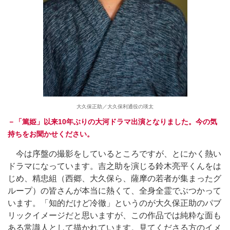
大久保正助／大久保利通役の瑛太
－「篤姫」以来10年ぶりの大河ドラマ出演となりました。今の気
持ちをお聞かせください。
今は序盤の撮影をしているところですが、とにかく熱い
ドラマになっています。吉之助を演じる鈴木亮平くんをは
じめ、精忠組（西郷、大久保ら、薩摩の若者が集まったグ
ループ）の皆さんが本当に熱くて、全身全霊でぶつかって
います。「知的だけど冷徹」というのが大久保正助のパブ
リックイメージだと思いますが、この作品では純粋な面も
ある常識人として描かれています。見てくださる方のイメ