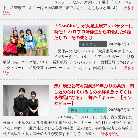
ジェシー。だが、タブレット端末「リリーパッ
ド」の登場で、ボニーは画面の世界に夢中になり、おもちゃと遊ぶ時 …
続きを
読む
「ConChu!」が大昆虫展アンバサダーに
就任！ ハロプロ研修生から羽化した4匹
たちの、その先とは
2026年7月31日
インタビュー
夏休みの人気イベント「大昆虫展 in 東京スカ
イツリータウン（R）」のアンバサダーに、杉原
明紗（モーニング娘。’26）、長野桃羽（アンジュルム）、西村乙輝（つばきフ
ァクトリー）、相馬優芽（ロージークロニクル）による特別ユニット …
続きを
読む
瀬戸康史と有村架純が9年ぶりの共演「閉
じ込められているものを解き放ってくれ
る作品になる」 舞台「キュー」【イン
タビュー】
2026年7月31日
舞台・ミュージカル
2019年に「ニムロッド」で芥川賞を受賞した
作家・上田岳弘による長編小説を舞台化した「キュー」が11月15日から上演さ
れる。本作は、瀬戸康史演じる心療内科医・立花徹と、有村架純演じる高校時
代の同級生・渡辺恭子の人生が交差することで、過去・ …
続きを読む