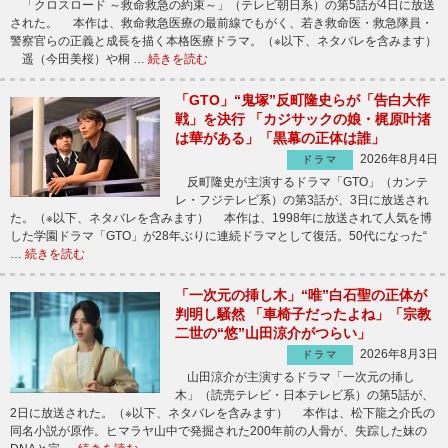
「クロスロード ～救命救急の約束～」（テレビ朝日系）の第5話が4日に放送
された。 本作は、救命救急医療の最前線でもがく、若き救命医・救急隊員・
警察官らの正義と成長を描く本格医療ドラマ。（※以下、ネタバレを含みます）
遥（今田美桜）や桐 …
続きを読む
「GTO」“鬼塚”反町隆史らが「告白大作
戦」を決行 「カジサックの娘・梶原叶渚
は華がある」「黒幕の正体は誰」
2026年8月4日
ドラマ
反町隆史が主演するドラマ「GTO」（カンテ
レ・フジテレビ系）の第3話が、3日に放送され
た。（※以下、ネタバレを含みます） 本作は、1998年に放送されて人気を博
した学園ドラマ「GTO」が28年ぶりに連続ドラマとして復活。50代になった“
…
続きを読む
「一次元の挿し木」“唯”白石聖の正体が
判明し騒然 「車椅子だったよね」「宗教
二世の“悠”山田涼介がつらい」
2026年8月3日
ドラマ
山田涼介が主演するドラマ「一次元の挿し
木」（読売テレビ・日本テレビ系）の第5話が、
2日に放送された。（※以下、ネタバレを含みます） 本作は、松下龍之介氏の
同名小説が原作。ヒマラヤ山中で発掘された200年前の人骨が、失踪した妹の