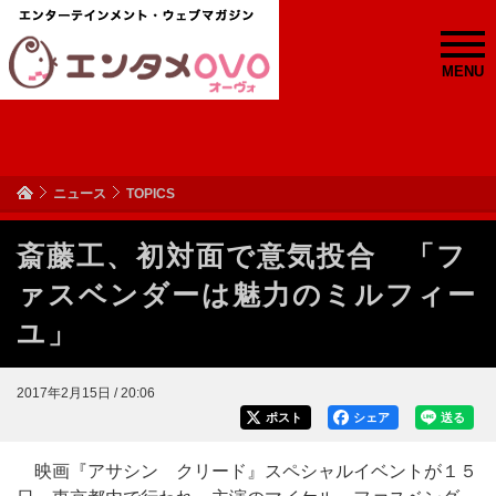
MENU
ニュース
TOPICS
斎藤工、初対面で意気投合 「フ
ァスベンダーは魅力のミルフィー
ユ」
2017年2月15日 / 20:06
ポスト
シェア
送る
映画『アサシン クリード』スペシャルイベントが１５