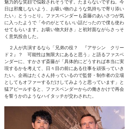
魅力的な笑顔で悩殺されそうです。たまらないですね。今
日は邪魔しないよう、お吸い物のような気持ちで寄り添い
たい」とうっとり。ファスベンダーも斎藤のあいさつが気
に入ったようで「今のがとてもいい話だったので僕も使わ
せてもらいます。お吸い物大好き」と初対面ながらさっそ
く意気投合した。
２人が共演するなら「兄弟の役？ 『アサシン クリー
ド２』？ 可能性は無限大にあると思う」と語るファスベ
ンダーに、すかさず斎藤が「具体的にどうすれば本当に実
現するかを考えて、日々目の前にある仕事を頑張っていき
たい。企画はたくさん持っているので監督・制作者の立場
としてもオファーするだけしてみようと思っています」と
猛アピールすると、ファスベンダーからの働きかけで再会
を誓うかのようなハイタッチが交わされた。