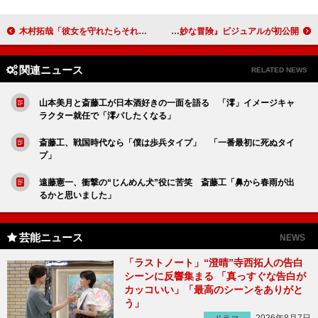
木村拓哉「彼女を守れたらそれでいいや」 市原隼人“ハイエナのように快楽”に没頭するために
岡田将生が金髪ロンゲ＆真剣佑が初のヤンキー！ 『ジョジョの奇妙な冒険』ビジュアルが初公開！
関連ニュース
RELATED NEWS
山本美月と斎藤工が日本酒好きの一面を語る 「澪」イメージキャ
ラクター就任で「澪パしたくなる」
斎藤工、戦国時代なら「僕は歩兵タイプ」 「一番最初に死ぬタイ
プ」
遠藤憲一、衝撃の“じんめん犬”役に苦笑 斎藤工「鼻から春雨が出
るかと思いました」
芸能ニュース
NEWS
「ラストノート」“澄晴”寺西拓人の告白
シーンに反響集まる 「真っすぐな告白が
カッコいい」「最高のシーンをありがと
う」