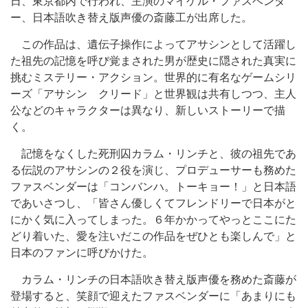
日、東京都内で行われ、主演のマイケル・ファスベンダ
ー、日本語吹き替え版声優の斎藤工が出席した。
この作品は、遺伝子操作によってアサシンとして活躍し
た祖先の記憶を呼び覚まされた男が歴史に隠された真実に
挑むミステリー・アクション。世界的に有名なゲームシリ
ーズ「アサシン クリード」と世界観は共有しつつ、主人
公などのキャラクターは異なり、新しいストーリーで描
く。
記憶をなくした死刑囚カラム・リンチと、彼の祖先であ
る伝説のアサシンの２役を演じ、プロデューサーも務めた
ファスベンダーは「コンバンハ。トーキョー！」と日本語
であいさつし、「皆さん優しくてフレンドリーで日本がと
にかく気に入ってしまった。６年かかってやっとここにた
どり着いた、愛を注いだこの作品をぜひとも楽しんで」と
日本のファンに呼びかけた。
カラム・リンチの日本語吹き替え版声優を務めた斎藤が
登場すると、笑顔で迎えたファスベンダーに「あまりにも