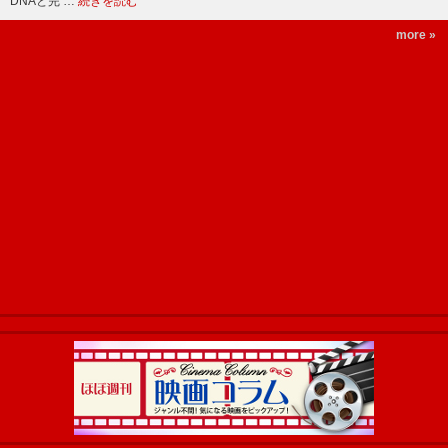
DNAと完 …
続きを読む
more »