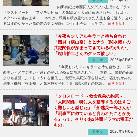
2026年8月7日
ドラマ
内田有紀と寺西拓人がダブル主演するドラマ
「ラストノート」（フジテレビ系）の第5話が、6日に放送された。（※以下、
ネタバレを含みます） 本作は、環境も積み重ねてきた人生も全く違う、交わ
るはずのなかった歳の差の男女が静かに引かれ合い、人生で …
続きを読む
「今夜もシリアルキラーと待ち合わせ」
「磯貝（横山裕）とヒナタ（関水渚）の
共犯関係が深まってきているのがいい」
「縦山裕二さんのグッズ欲しい」
2026年8月6日
ドラマ
「今夜もシリアルキラーと待ち合わせ」（関
西テレビ／フジテレビ系）の第6話が5日に放送された。 本作は、警察の正義
よりも復讐（ふくしゅう）を優先し、秘密の共犯関係を結んだ一匹おおかみの
刑事・磯貝（横山裕）と第六感女子ヒナタ（関水渚）の物語 …
続きを読む
「クロスロード ～救命救急の約束～」
「人間関係、特に人を指導するのはすご
く難しいと感じた」「船越英一郎さんが
『刑事面に似ていると言われたことがあ
る』って、そりゃあ2時間ドラマの帝王だ
もの」
2026年8月6日
ドラマ