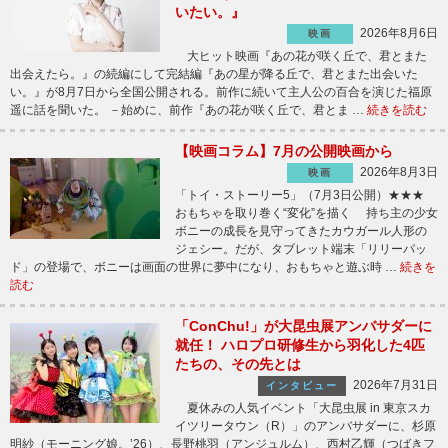
いたい。』
2026年8月6日
映画
大ヒット映画『あの花が咲く丘で、君とまた
出会えたら。』の続編にして完結編『あの星が降る丘で、君とまた出会いた
い。』が8月7日から全国公開される。前作に続いて主人公の百合を演じた福原
遥に話を聞いた。 －始めに、前作『あの花が咲く丘で、君とま …
続きを読む
【映画コラム】7月の公開映画から
2026年8月3日
映画
「トイ・ストーリー5」（7月3日公開）★★★
おもちゃを取り巻く“変化”を描く 持ち主の少女
ボニーの成長を見守ってきたカウガール人形の
ジェシー。だが、タブレット端末「リリーパッ
ド」の登場で、ボニーは画面の世界に夢中になり、おもちゃと遊ぶ時 …
続きを
読む
「ConChu!」が大昆虫展アンバサダーに
就任！ ハロプロ研修生から羽化した4匹
たちの、その先とは
2026年7月31日
インタビュー
夏休みの人気イベント「大昆虫展 in 東京スカ
イツリータウン（R）」のアンバサダーに、杉原
明紗（モーニング娘。’26）、長野桃羽（アンジュルム）、西村乙輝（つばきフ