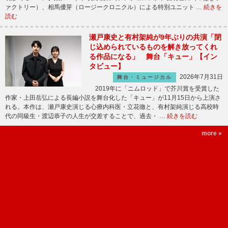
ァクトリー）、相馬優芽（ロージークロニクル）による特別ユニット …
続きを
読む
瀬戸康史と有村架純が9年ぶりの共演「閉
じ込められているものを解き放ってくれ
る作品になる」 舞台「キュー」【イン
タビュー】
2026年7月31日
舞台・ミュージカル
2019年に「ニムロッド」で芥川賞を受賞した
作家・上田岳弘による長編小説を舞台化した「キュー」が11月15日から上演さ
れる。本作は、瀬戸康史演じる心療内科医・立花徹と、有村架純演じる高校時
代の同級生・渡辺恭子の人生が交差することで、過去・ …
続きを読む
more »