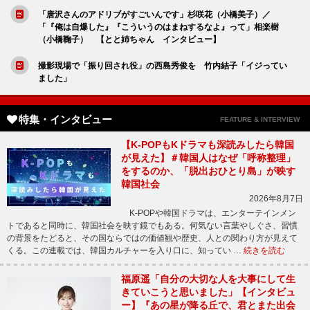
「唐沢さんのアドリブがすごいんです」杉咲花（小橋美子）／
「『俺は自爆した』『こういうのはまねするなよ』って」相楽樹
（小橋鞠子） 【とと姉ちゃん インタビュー】
撮影現場で「振り回され役」の西島秀俊を 竹内結子「イジってい
ました」
特集・インタビュー
FEATURE & INTERVIEW
【K-POPもKドラマも深読みしたら韓国
が見えた】＃韓国人はなぜ「呼称整理」
をするのか、「脱出おひとり島」が映す
韓国社会
2026年8月7日
K-POPや韓国ドラマは、エンターテインメン
トであると同時に、韓国社会を映す鏡でもある。何気ない言葉やしぐさ、習慣
の背景をたどると、その国ならではの価値観や歴史、人との関わり方が見えて
くる。この連載では、韓国カルチャーを入り口に、知ってい …
続きを読む
福原遥「自分の大切な人を大事にして生
きていこうと思いました」【インタビュ
ー】『あの星が降る丘で、君とまた出会