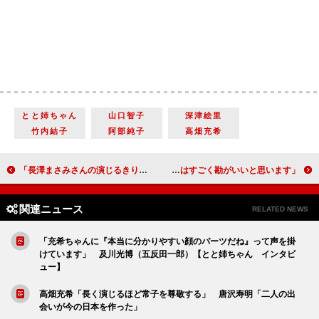
とと姉ちゃん
山口智子
深津絵里
竹内結子
阿部純子
高畑充希
「長澤まさみさんの演じるきりがかわいくて妹のように感じられます」 橋本マナミ（玉＝細川ガラシャ）【真田丸 インタビュー】
「充希ちゃんはすごく勘がいいと思います」 唐沢寿明（花山伊佐次） 【とと姉ちゃん インタビュー】
関連ニュース
RELATED NEWS
「充希ちゃんに『本当に分かりやすい顔のパーツだね』って声を掛
けています」 及川光博（五反田一郎）【とと姉ちゃん インタビ
ュー】
高畑充希「長く演じるほど常子を尊敬する」 唐沢寿明「二人の出
会いが今の日本を作った」