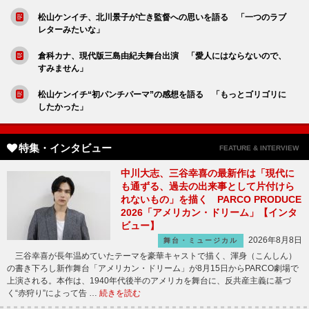
松山ケンイチ、北川景子が亡き監督への思いを語る 「一つのラブ
レターみたいな」
倉科カナ、現代版三島由紀夫舞台出演 「愛人にはならないので、
すみません」
松山ケンイチ“初パンチパーマ”の感想を語る 「もっとゴリゴリに
したかった」
特集・インタビュー
FEATURE & INTERVIEW
中川大志、三谷幸喜の最新作は「現代に
も通ずる、過去の出来事として片付けら
れないもの」を描く PARCO PRODUCE
2026「アメリカン・ドリーム」【インタ
ビュー】
2026年8月8日
舞台・ミュージカル
三谷幸喜が長年温めていたテーマを豪華キャストで描く、渾身（こんしん）
の書き下ろし新作舞台「アメリカン・ドリーム」が8月15日からPARCO劇場で
上演される。本作は、1940年代後半のアメリカを舞台に、反共産主義に基づ
く“赤狩り”によって告 …
続きを読む