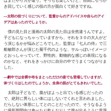
はまたやり方が違う。そっちも楽しいけど、自由に引っか
き回していく感じの役の方が面白くて好きですね。
―太郎の役づくりについて、監督からのアドバイスや自らのアイ
デアはあったのでしょうか。
僕の見た目と漫画の太郎の見た目は全然違うんですよ。
子どもになっちゃっていますから、それを３０の大人がど
う演じるかが悩みどころでした。監督は『七人の侍』で三
船敏郎さんが演じた菊千代のような、サルっぽいイメージ
とおっしゃっていて、野性的、動物的な感じの表現になる
のかなと。それをきっかけに自分の中でうまくつながりま
した。
―劇中では全裸や布をまとっただけの姿でも登場していますが、
体づくりはしたのでしょうか。全身の肌がとてもきれいでした。
太郎は子どもで、腹がぽよっと出ている感じだったの
で、絶対に男らしい体にはしないでくれと言われました。
だらしない体形にしてとのことだったので、そうなるよう
に撮影期間中は食べたり飲んだりして腹が出るように意識