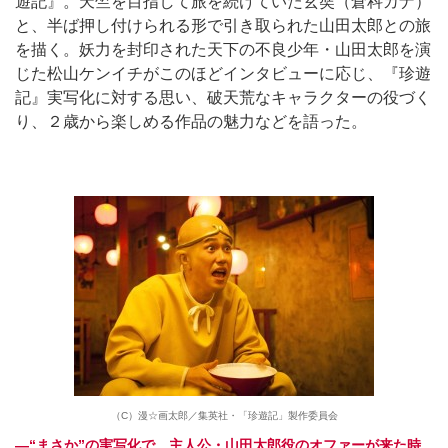
遊記』。天竺を目指して旅を続けていた玄奘（倉科カナ）
と、半ば押し付けられる形で引き取られた山田太郎との旅
を描く。妖力を封印された天下の不良少年・山田太郎を演
じた松山ケンイチがこのほどインタビューに応じ、『珍遊
記』実写化に対する思い、破天荒なキャラクターの役づく
り、２歳から楽しめる作品の魅力などを語った。
（C）漫☆画太郎／集英社・「珍遊記」製作委員会
―“まさか”の実写化で、主人公・山田太郎役のオファーが来た時