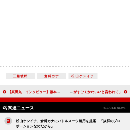
三船敏郎
倉科カナ
松山ケンイチ
【真田丸 インタビュー】藤本隆宏（堀田作兵衛） 「作兵衛はドラマの中で『戦は嫌なんじゃ』と言っている唯一の存在」
「堺さんから笑顔がすごくかわいいと言われて…」村上新悟（直江兼続） 【真田丸 インタビュー】
関連ニュース
RELATED NEWS
松山ケンイチ、倉科カナにバトルスーツ着用を提案 「抜群のプロ
ポーションなのだから」