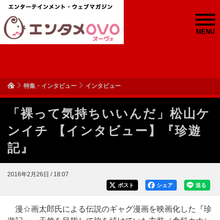
MENU
特集・インタビュー
インタビュー
「裸って気持ちいいんだ」松山ケ
ンイチ 【インタビュー】『珍遊
記』
2016年2月26日 / 18:07
ポスト
シェア
送る
漫☆画太郎氏による伝説のギャグ漫画を映画化した『珍