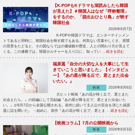
【K-POPもKドラマも深読みしたら韓国
が見えた】＃韓国人はなぜ「呼称整理」
をするのか、「脱出おひとり島」が映す
韓国社会
2026年8月7日
K-POPや韓国ドラマは、エンターテインメン
トであると同時に、韓国社会を映す鏡でもある。何気ない言葉やしぐさ、習慣
の背景をたどると、その国ならではの価値観や歴史、人との関わり方が見えて
くる。この連載では、韓国カルチャーを入り口に、知ってい …
続きを読む
福原遥「自分の大切な人を大事にして生
きていこうと思いました」【インタビュ
ー】『あの星が降る丘で、君とまた出会
いたい。』
2026年8月6日
映画
大ヒット映画『あの花が咲く丘で、君とまた
出会えたら。』の続編にして完結編『あの星が降る丘で、君とまた出会いた
い。』が8月7日から全国公開される。前作に続いて主人公の百合を演じた福原
遥に話を聞いた。 －始めに、前作『あの花が咲く丘で、君とま …
続きを読む
【映画コラム】7月の公開映画から
2026年8月3日
映画