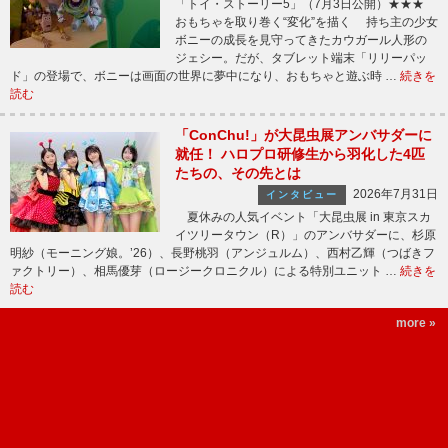
「トイ・ストーリー5」（7月3日公開）★★★
おもちゃを取り巻く“変化”を描く 持ち主の少女
ボニーの成長を見守ってきたカウガール人形の
ジェシー。だが、タブレット端末「リリーパッ
ド」の登場で、ボニーは画面の世界に夢中になり、おもちゃと遊ぶ時 …
続きを
読む
「ConChu!」が大昆虫展アンバサダーに
就任！ ハロプロ研修生から羽化した4匹
たちの、その先とは
2026年7月31日
インタビュー
夏休みの人気イベント「大昆虫展 in 東京スカ
イツリータウン（R）」のアンバサダーに、杉原
明紗（モーニング娘。’26）、長野桃羽（アンジュルム）、西村乙輝（つばきフ
ァクトリー）、相馬優芽（ロージークロニクル）による特別ユニット …
続きを
読む
more »