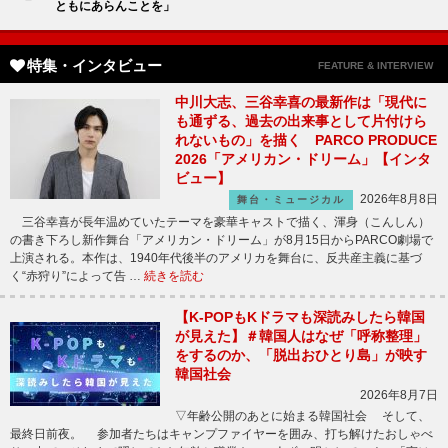
ともにあらんことを」
特集・インタビュー
FEATURE & INTERVIEW
中川大志、三谷幸喜の最新作は「現代に
も通ずる、過去の出来事として片付けら
れないもの」を描く PARCO PRODUCE
2026「アメリカン・ドリーム」【インタ
ビュー】
2026年8月8日
舞台・ミュージカル
三谷幸喜が長年温めていたテーマを豪華キャストで描く、渾身（こんしん）
の書き下ろし新作舞台「アメリカン・ドリーム」が8月15日からPARCO劇場で
上演される。本作は、1940年代後半のアメリカを舞台に、反共産主義に基づ
く“赤狩り”によって告 …
続きを読む
【K-POPもKドラマも深読みしたら韓国
が見えた】＃韓国人はなぜ「呼称整理」
をするのか、「脱出おひとり島」が映す
韓国社会
2026年8月7日
▽年齢公開のあとに始まる韓国社会 そして、
最終日前夜。 参加者たちはキャンプファイヤーを囲み、打ち解けたおしゃべ