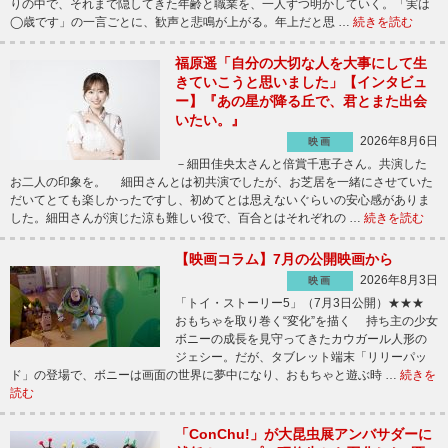
りの中で、それまで隠してきた年齢と職業を、一人ずつ明かしていく。「実は
◯歳です」の一言ごとに、歓声と悲鳴が上がる。年上だと思 …
続きを読む
福原遥「自分の大切な人を大事にして生
きていこうと思いました」【インタビュ
ー】『あの星が降る丘で、君とまた出会
いたい。』
2026年8月6日
映画
－細田佳央太さんと倍賞千恵子さん。共演した
お二人の印象を。 細田さんとは初共演でしたが、お芝居を一緒にさせていた
だいてとても楽しかったですし、初めてとは思えないぐらいの安心感がありま
した。細田さんが演じた涼も難しい役で、百合とはそれぞれの …
続きを読む
【映画コラム】7月の公開映画から
2026年8月3日
映画
「トイ・ストーリー5」（7月3日公開）★★★
おもちゃを取り巻く“変化”を描く 持ち主の少女
ボニーの成長を見守ってきたカウガール人形の
ジェシー。だが、タブレット端末「リリーパッ
ド」の登場で、ボニーは画面の世界に夢中になり、おもちゃと遊ぶ時 …
続きを
読む
「ConChu!」が大昆虫展アンバサダーに