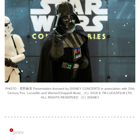
PHOTO：星野麻美 Presentation licensed by DISNEY CONCERTS in association with 20th
Century Fox, Lucasfilm and Warner/Chappell Music.（C）2018 & TM LUCASFILM LTD.
ALL RIGHTS RESERVED （C）DISNEY
prev