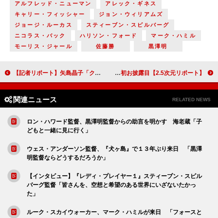
アルフレッド・ニューマン
アレック・ギネス
キャリー・フィッシャー
ジョン・ウィリアムズ
ジョージ・ルーカス
スティーブン・スピルバーグ
ニコラス・バック
ハリソン・フォード
マーク・ハミル
モーリス・ジャール
佐藤勝
黒澤明
【記者リポート】矢島晶子「クレヨンしんちゃん」降板を発表 その魅力は“ユーモア”と“優しさ”にあり！
【2.5次元リポート】LM「SHOW BY ROCK!!」、熱量の高い稽古場に潜入！ 新バンド「フカシギミック」のライブシーンも初お披露目
関連ニュース
RELATED NEWS
ロン・ハワード監督、黒澤明監督からの助言を明かす 海老蔵「子
どもと一緒に見に行く」
ウェス・アンダーソン監督、『犬ヶ島』で１３年ぶり来日 「黒澤
明監督ならどうするだろうか」
【インタビュー】『レディ・プレイヤー１』スティーブン・スピル
バーグ監督「皆さんを、空想と希望のある世界にいざないたかっ
た」
ルーク・スカイウォーカー、マーク・ハミルが来日 「フォースと