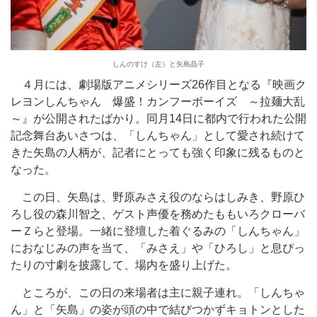
しんのすけ（左）と矢島晶子
４月には、劇場版アニメシリーズ26作目となる『映画ク
レヨンしんちゃん 爆盛！カンフーボーイズ ～拉麺大乱
～』が公開されたばかり。同月14日に都内で行われた公開
記念舞台あいさつは、「しんちゃん」として愛され続けて
きた矢島の人柄が、記者にとっても強く印象に残るものと
なった。
この日、矢島は、野原みさえ役のならはしみき、野原ひ
ろし役の森川智之、ゲスト声優を務めたももいろクローバ
ーＺらと登場。一緒に登壇した着ぐるみの「しんちゃん」
におなじみの声を当て、「みさえ」や「ひろし」と息ぴっ
たりの寸劇を披露して、場内を盛り上げた。
ところが、この日の来場者は主に親子連れ。「しんちゃ
ん」と「矢島」の姿が頭の中で結びつかずキョトンとした