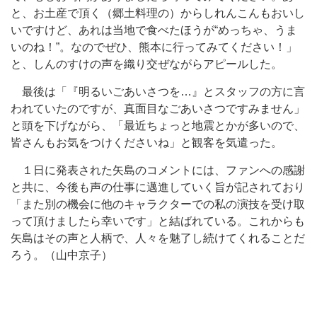
と、お土産で頂く（郷土料理の）からしれんこんもおいし
いですけど、あれは当地で食べたほうが“めっちゃ、うま
いのね！”。なのでぜひ、熊本に行ってみてください！」
と、しんのすけの声を織り交ぜながらアピールした。
最後は「『明るいごあいさつを…』とスタッフの方に言
われていたのですが、真面目なごあいさつですみません」
と頭を下げながら、「最近ちょっと地震とかが多いので、
皆さんもお気をつけくださいね」と観客を気遣った。
１日に発表された矢島のコメントには、ファンへの感謝
と共に、今後も声の仕事に邁進していく旨が記されており
「また別の機会に他のキャラクターでの私の演技を受け取
って頂けましたら幸いです」と結ばれている。これからも
矢島はその声と人柄で、人々を魅了し続けてくれることだ
ろう。（山中京子）