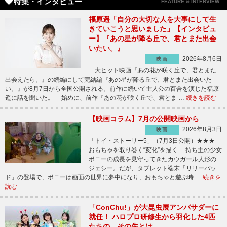
特集・インタビュー
FEATURE & INTERVIEW
福原遥「自分の大切な人を大事にして生
きていこうと思いました」【インタビュ
ー】『あの星が降る丘で、君とまた出会
いたい。』
2026年8月6日
映画
大ヒット映画『あの花が咲く丘で、君とまた
出会えたら。』の続編にして完結編『あの星が降る丘で、君とまた出会いた
い。』が8月7日から全国公開される。前作に続いて主人公の百合を演じた福原
遥に話を聞いた。 －始めに、前作『あの花が咲く丘で、君とま …
続きを読む
【映画コラム】7月の公開映画から
2026年8月3日
映画
「トイ・ストーリー5」（7月3日公開）★★★
おもちゃを取り巻く“変化”を描く 持ち主の少女
ボニーの成長を見守ってきたカウガール人形の
ジェシー。だが、タブレット端末「リリーパッ
ド」の登場で、ボニーは画面の世界に夢中になり、おもちゃと遊ぶ時 …
続きを
読む
「ConChu!」が大昆虫展アンバサダーに
就任！ ハロプロ研修生から羽化した4匹
たちの、その先とは