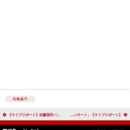
矢島晶子
【ライブリポート】佐藤流司バンドプロジェクト、The Brow Beat初の日比谷野外音楽堂ライブで見せたロック魂
【ライブリポート】「スター・ウォーズ in コンサート」 映画をライブ感覚で体験！