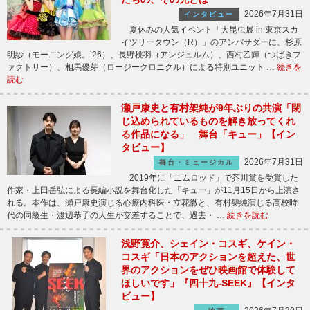
2026年7月31日
インタビュー
夏休みの人気イベント「大昆虫展 in 東京スカ
イツリータウン（R）」のアンバサダーに、杉原
明紗（モーニング娘。’26）、長野桃羽（アンジュルム）、西村乙輝（つばきフ
ァクトリー）、相馬優芽（ロージークロニクル）による特別ユニット …
続きを
読む
瀬戸康史と有村架純が9年ぶりの共演「閉
じ込められているものを解き放ってくれ
る作品になる」 舞台「キュー」【イン
タビュー】
2026年7月31日
舞台・ミュージカル
2019年に「ニムロッド」で芥川賞を受賞した
作家・上田岳弘による長編小説を舞台化した「キュー」が11月15日から上演さ
れる。本作は、瀬戸康史演じる心療内科医・立花徹と、有村架純演じる高校時
代の同級生・渡辺恭子の人生が交差することで、過去・ …
続きを読む
浅野寛介、シェイン・コスギ、ケイン・
コスギ「日本のアクションを超えた、世
界のアクションをぜひ映画館で体験して
ほしいです」『四十九-SEEK』【インタ
ビュー】