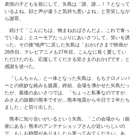
表情の子どもを前にして、矢島は「誰、誰…！？となって
いるよね。顔と声が違うと気持ち悪いよね」と苦笑しなが
ら謝罪。
続けて「こんにちは、物まねおばさんだよ。これで食っ
ているよ」とユーモアたっぷりにあいさつして、笑いを誘
った。その後“地声”に戻した矢島は「おかげさまで映画が
26作目。テレビアニメも27年目。こんなに長く愛してい
ただけたのも、応援してくださる皆さまのおかげです」と
感謝を述べた。
「しんちゃん」と一体となった矢島は、ももクロメンバ
ーとの絶妙な絡みも披露。終始、会場を沸かせた矢島だっ
たが、最後のあいさつでは、「ちょっと私事なのですが、
みさえの故郷の熊本ですが…熊本地震から今日で２年たち
ました」と切り出した。
熊本に知り合いがいるという矢島。「この会場から（銀
座にある）熊本のアンテナショップさんが近いらしいの
で、もしお時間がありましたら寄ってみてください。あ