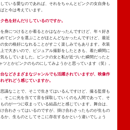
としている愛なのであれば、それをちゃんとピンクの女自身も
ればと今は考えています。
ンク色を好んだりしているのですか。
を身につけるとか着るとかはなかったんですけど、年々好き
含めてピンクを選ぶことがほとんどなかったんですけど、最近
クの女の格好になれることがすごく楽しみでもあります。衣装
る上で大きいので、ビジュアル撮影をしたときも、着た瞬間に
な気もしていました。ピンクの女と私が近づいた瞬間だったと
ャツとかピンクのものにしてみようかと思っています（笑）。
舞台などさまざまなジャンルでも活躍されていますが、映像作
それぞれどう感じていますか。
思議なことで、そこで生きてはいるんですけど、撮る監督も
し、そこに光を当てて音を採取していくのも人間であって、そ
たものが一つに収まっている結晶だと感じています。舞台は、
掛け合わさってはいるのですが、掛け合わさったものが生もの
残るか、生ものとしてそこに存在するかという違いでしょう