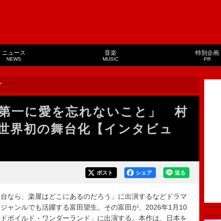
ニュース
音楽
特別企画
NEWS
MUSIC
PR
ー
第一に愛を忘れないこと」 村
世界初の舞台化【インタビュ
ポスト
シェア
送る
台なら、楽屋はどこにあるのだろう」に出演するなどドラマ
ャンルでも活躍する富田望生。その富田が、2026年1月10
ードボイルド・ワンダーランド」に出演する。本作は、日本を