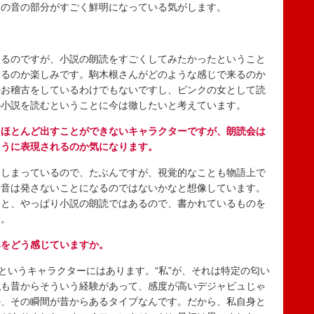
その音の部分がすごく鮮明になっている気がします。
るのですが、小説の朗読をすごくしてみたかったということ
なるのか楽しみです。駒木根さんがどのような感じで来るのか
のお稽古をしているわけでもないですし、ピンクの女として読
の小説を読むということに今は徹したいと考えています。
をほとんど出すことができないキャラクターですが、朗読会は
ように表現されるのか気になります。
しまっているので、たぶんですが、視覚的なことも物語上で
と音は発さないことになるのではないかなと想像しています。
うと、やっぱり小説の朗読ではあるので、書かれているものを
す。
みをどう感じていますか。
というキャラクターにはあります。“私”が、それは特定の匂い
私も昔からそういう経験があって、感度が高いデジャビュじゃ
か、その瞬間が昔からあるタイプなんです。だから、私自身と