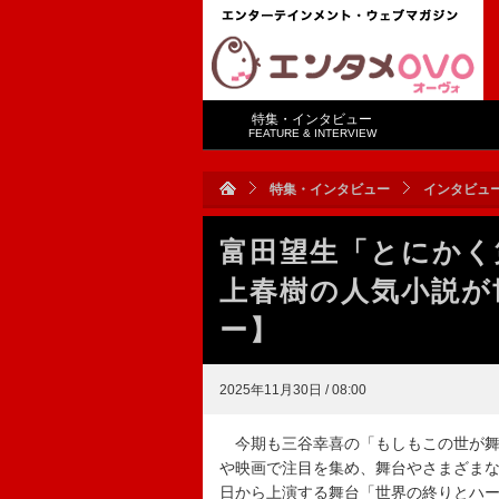
特集・インタビュー
FEATURE & INTERVIEW
特集・インタビュー
インタビュ
富田望生「とにかく
上春樹の人気小説が
ー】
2025年11月30日 / 08:00
今期も三谷幸喜の「もしもこの世が舞
や映画で注目を集め、舞台やさまざまなジ
日から上演する舞台「世界の終りとハ