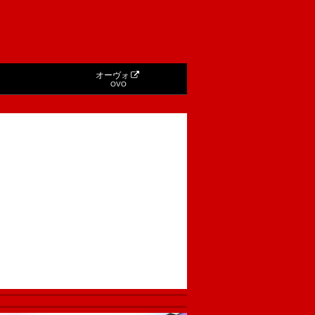
オーヴォ
OVO