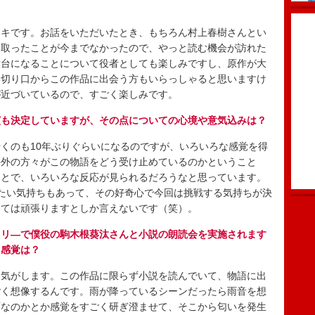
キです。お話をいただいたとき、もちろん村上春樹さんとい
に取ったことが今までなかったので、やっと読む機会が訪れた
舞台になることについて役者としても楽しみですし、原作が大
い切り口からこの作品に出会う方もいらっしゃると思いますけ
が近づいているので、すごく楽しみです。
演も決定していますが、その点についての心境や意気込みは？
くのも10年ぶりぐらいになるのですが、いろいろな感覚を得
海外の方々がこの物語をどう受け止めているのかということ
ことで、いろいろな反応が見られるだろうなと思っています。
たい気持ちもあって、その好奇心で今回は挑戦する気持ちが決
しては頑張りますとしか言えないです（笑）。
ラリ―で僕役の駒木根葵汰さんと小説の朗読会を実施されます
た感覚は？
気がします。この作品に限らず小説を読んでいて、物語に出
ごく想像するんです。雨が降っているシーンだったら雨音を想
雨なのかとか感覚をすごく研ぎ澄ませて、そこから匂いを発生