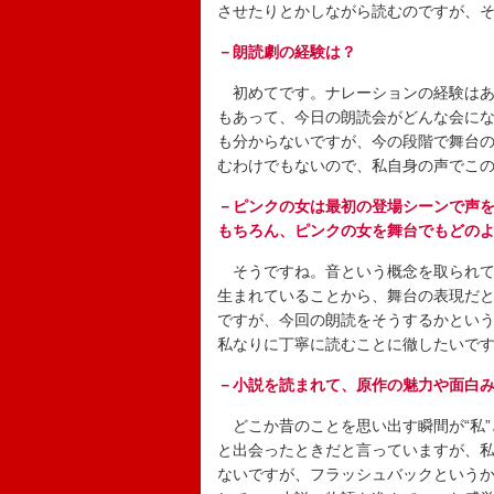
させたりとかしながら読むのですが、
－朗読劇の経験は？
初めてです。ナレーションの経験はあ
もあって、今日の朗読会がどんな会に
も分からないですが、今の段階で舞台
むわけでもないので、私自身の声でこ
－ピンクの女は最初の登場シーンで声
もちろん、ピンクの女を舞台でもどの
そうですね。音という概念を取られて
生まれていることから、舞台の表現だ
ですが、今回の朗読をそうするかとい
私なりに丁寧に読むことに徹したいで
－小説を読まれて、原作の魅力や面白
どこか昔のことを思い出す瞬間が“私”
と出会ったときだと言っていますが、
ないですが、フラッシュバックという