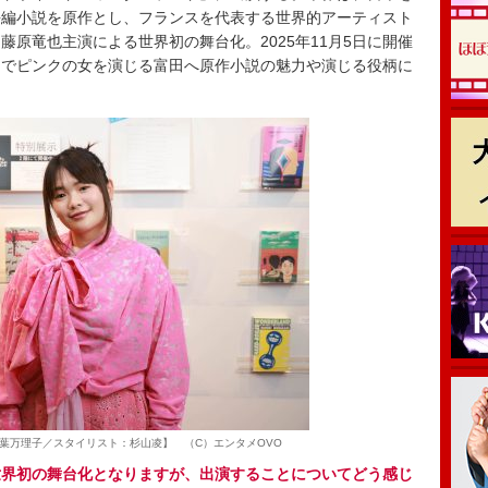
長編小説を原作とし、フランスを代表する世界的アーティスト
原竜也主演による世界初の舞台化。2025年11月5日に開催
台でピンクの女を演じる富田へ原作小説の魅力や演じる役柄に
葉万理子／スタイリスト：杉山凌】 （C）エンタメOVO
世界初の舞台化となりますが、出演することについてどう感じ