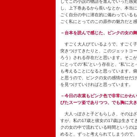
してこの小説の物語を進んでいった感
し、上下巻あるから長いなとか、本当
ごく自分の中に潜在的に備わっている
ごく私にとってのこの原作の魅力だと
－台本を読んで感じた、ピンクの女の
すごく大人びているようで、すごく子
突きつけてきたりと、このジェットコー
ろう）される存在だと思います。そこ
にとっての“私”という存在と、“私”
も考えることになると思っています。
と思うので、ピンクの女の感情任せだ
を見つけていければと思っています。
－今日の衣裳もピンク色で非常にかわ
びたスーツ姿でありつつ、でも胸に大
大人っぽさと子どもらしさ、そのはざ
すが、私の17歳と彼女の17歳は生き
クの女の中で流れている時間というのは
めると、ずっと考えられてしまうので、