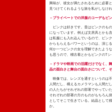
興味が、彼女が満たされるために必要
見つけてくれるような旅を私がしなけ
－プライベートでの洋服のコーデもピ
ピンクは好きです。昔はピンクのもの
になっています。例えば文房具とかも
は私服にも入れ込んでいるので、ピン
からもらえるパワーというのは、演じ
何か一つピンクの女を理解できたよう
も思うので、稽古着とかもピンクのTシ
－ドラマや映画での活躍だけでなく、
品の面白さと舞台の面白さについて、
映像では、レンズを通すというのは不
人間だし、構えるカメラマンも人間だ
の人たちがそれぞれの部署でやってい
それぞれの部署の方のものがもちろん
としてそこで生きている。結晶として
か。