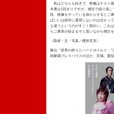
私はどちらも好きで、映像はテスト後
本番は1回きりですが、稽古で繰り返し
段、映像をやっている身からするとご
ばいいは絶対に通用しないのは分かっ
も違うというのがすごく面白い。これ
らご褒美が始まるぞと思いながら稽古
（取材・文・写真／櫻井宏充）
舞台「世界の終りとハードボイルド・ワン
術劇場プレイハウスのほか、宮城、愛