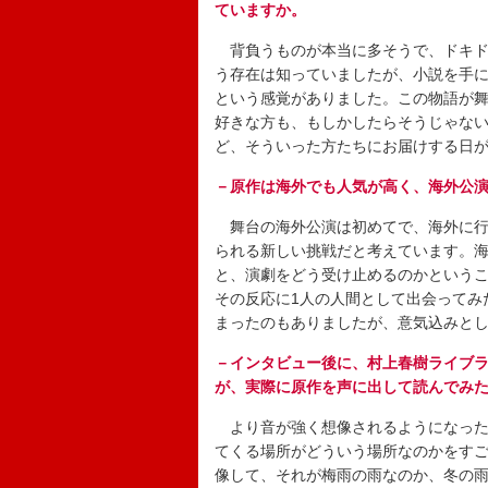
ていますか。
背負うものが本当に多そうで、ドキド
う存在は知っていましたが、小説を手
という感覚がありました。この物語が
好きな方も、もしかしたらそうじゃな
ど、そういった方たちにお届けする日
－原作は海外でも人気が高く、海外公
舞台の海外公演は初めてで、海外に行
られる新しい挑戦だと考えています。
と、演劇をどう受け止めるのかという
その反応に1人の人間として出会ってみ
まったのもありましたが、意気込みと
－インタビュー後に、村上春樹ライブ
が、実際に原作を声に出して読んでみ
より音が強く想像されるようになった
てくる場所がどういう場所なのかをす
像して、それが梅雨の雨なのか、冬の