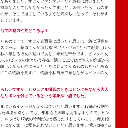
覚がありました。すごくファンタジーだと最初は思いました
に簡単な入りでしかなかったんですけど、気付いたら、ものす
ものが、そこで過ごしているような気持ちになって、それがす
感じています。
舞台での魅力や見どころは？
どものようで、すごく真面目に語ったと思えば、急に現実を
スターは、藤原さんが演じる“私”という役にとって翻弄（ほん
が私の感じる彼女の魅力であり、未知な部分です。ピンクの女
にとってのピンクの女という存在、演じる上ではどちらの角度から
俯瞰（ふかん）的に考えたときに見えてくるものもきっとある
けにこの物語を見ずに、物語を私自身で感じながらピンクの女
いらしいですが、ビジュアル撮影のときはピンク色ながら大人
きなリボンを付けているという印象深い姿でした。
まにいるイメージがよく出ていたと思います。17歳の役柄で
てきた環境が違う。でも、年相応の興味はあるはずなので、ピン
、やっぱり17歳の時間だなと感じたりもしています。考え始
とにかく第一に愛を忘れないことだと思います。“私”に向ける