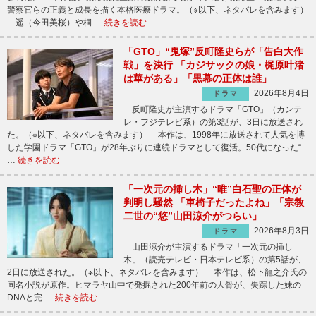
警察官らの正義と成長を描く本格医療ドラマ。（※以下、ネタバレを含みます）
遥（今田美桜）や桐 …
続きを読む
「GTO」“鬼塚”反町隆史らが「告白大作
戦」を決行 「カジサックの娘・梶原叶渚
は華がある」「黒幕の正体は誰」
2026年8月4日
ドラマ
反町隆史が主演するドラマ「GTO」（カンテ
レ・フジテレビ系）の第3話が、3日に放送され
た。（※以下、ネタバレを含みます） 本作は、1998年に放送されて人気を博
した学園ドラマ「GTO」が28年ぶりに連続ドラマとして復活。50代になった“
…
続きを読む
「一次元の挿し木」“唯”白石聖の正体が
判明し騒然 「車椅子だったよね」「宗教
二世の“悠”山田涼介がつらい」
2026年8月3日
ドラマ
山田涼介が主演するドラマ「一次元の挿し
木」（読売テレビ・日本テレビ系）の第5話が、
2日に放送された。（※以下、ネタバレを含みます） 本作は、松下龍之介氏の
同名小説が原作。ヒマラヤ山中で発掘された200年前の人骨が、失踪した妹の
DNAと完 …
続きを読む