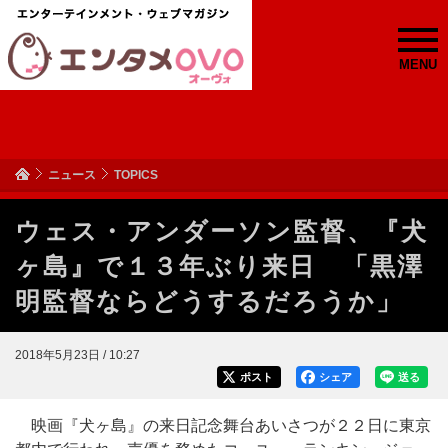
MENU
ニュース
TOPICS
ウェス・アンダーソン監督、『犬
ヶ島』で１３年ぶり来日 「黒澤
明監督ならどうするだろうか」
2018年5月23日 / 10:27
ポスト
シェア
送る
映画『犬ヶ島』の来日記念舞台あいさつが２２日に東京