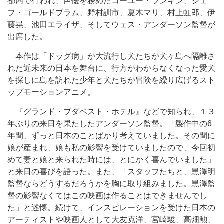
都内で行われ、声優を務めたコーユー・ランキン、ジェ
フ・ゴールドブラム、野村訓市、夏木マリ、村上虹郎、伊
藤晃、池田エライザ、そしてウェス・アンダーソン監督が
出席した。
本作は「ドッグ病」が大流行し犬たちが犬ヶ島へ隔離さ
れた近未来の日本を舞台に、行方がわからなくなった愛犬
を探しに島を訪れた少年と犬たちが冒険を繰り広げるスト
ップモーションアニメ。
『グランド・ブダペスト・ホテル』などで知られ、１３
年ぶりの来日を果たしたアンダーソン監督。「製作中の6
年間、ずっと日本のことばかり考えていました。その間に
娘が産まれ、娘も私の影響を受けていましたので、今回初
めて妻と娘と来られた時には、とにかく喜んでいました」
と来日の喜びを語った。また、「スタッフたちと、黒澤明
監督ならどうするだろうかを胸に取り組みました。黒澤監
督の影響なくてはこの映画は作ることはできませんでし
た」と述懐。続けて、インスピレーションを受けた日本の
アーティストや映画人として大友克洋、宮崎駿、高畑勲、