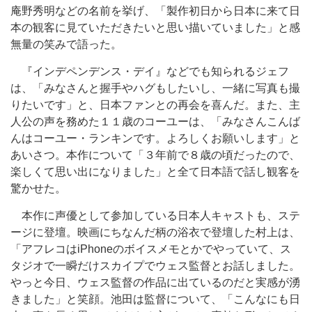
庵野秀明などの名前を挙げ、「製作初日から日本に来て日
本の観客に見ていただきたいと思い描いていました」と感
無量の笑みで語った。
『インデペンデンス・デイ』などでも知られるジェフ
は、「みなさんと握手やハグもしたいし、一緒に写真も撮
りたいです」と、日本ファンとの再会を喜んだ。また、主
人公の声を務めた１１歳のコーユーは、「みなさんこんば
んはコーユー・ランキンです。よろしくお願いします」と
あいさつ。本作について「３年前で８歳の頃だったので、
楽しくて思い出になりました」と全て日本語で話し観客を
驚かせた。
本作に声優として参加している日本人キャストも、ステ
ージに登壇。映画にちなんだ柄の浴衣で登壇した村上は、
「アフレコはiPhoneのボイスメモとかでやっていて、ス
タジオで一瞬だけスカイプでウェス監督とお話しました。
やっと今日、ウェス監督の作品に出ているのだと実感が湧
きました」と笑顔。池田は監督について、「こんなにも日