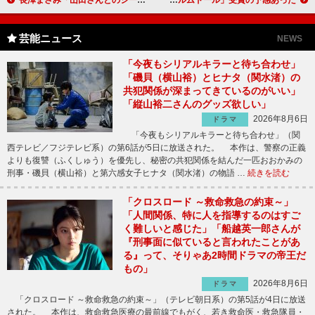
長澤まさみ「山田さんとのシーンはどれもおかしかった」 “父”佐藤二朗には「大切にしてくれた」と感謝
リリー・フランキー「初めて思い通りに」 「パルムドール」受賞の予感あった！？
芸能ニュース
NEWS
「今夜もシリアルキラーと待ち合わせ」
「磯貝（横山裕）とヒナタ（関水渚）の
共犯関係が深まってきているのがいい」
「縦山裕二さんのグッズ欲しい」
2026年8月6日
ドラマ
「今夜もシリアルキラーと待ち合わせ」（関
西テレビ／フジテレビ系）の第6話が5日に放送された。 本作は、警察の正義
よりも復讐（ふくしゅう）を優先し、秘密の共犯関係を結んだ一匹おおかみの
刑事・磯貝（横山裕）と第六感女子ヒナタ（関水渚）の物語 …
続きを読む
「クロスロード ～救命救急の約束～」
「人間関係、特に人を指導するのはすご
く難しいと感じた」「船越英一郎さんが
『刑事面に似ていると言われたことがあ
る』って、そりゃあ2時間ドラマの帝王だ
もの」
2026年8月6日
ドラマ
「クロスロード ～救命救急の約束～」（テレビ朝日系）の第5話が4日に放送
された。 本作は、救命救急医療の最前線でもがく、若き救命医・救急隊員・