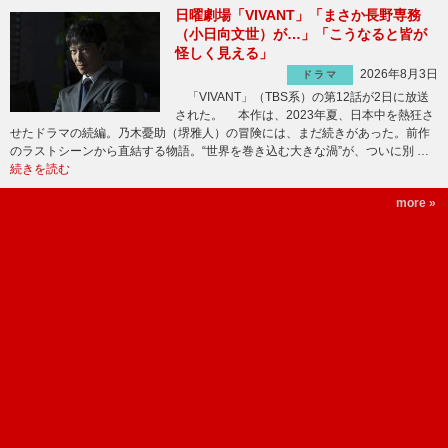
日曜劇場「VIVANT」「まさか長野専務
（小日向文世）が…」「こうなると皆が
怪しく見える」
2026年8月3日
ドラマ
「VIVANT」（TBS系）の第12話が2日に放送
された。 本作は、2023年夏、日本中を熱狂さ
せたドラマの続編。乃木憂助（堺雅人）の冒険には、まだ続きがあった。前作
のラストシーンから直結する物語。“世界を巻き込む大きな渦”が、ついに別 …
続きを読む
more »