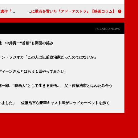
ースター』
【映画コラム】宇宙飛行士の内面に重点を置いた『アド・アストラ』
RELATED NEWS
 中井貴一“首相”も満面の笑み
ーン・フジオカ「この人は以前政治家だったのではないか」
ディーンさんとはもう１回やってみたい」
寛一郎、“映画人”として生きる覚悟… 父・佐藤浩市とはねたみ合う
いました」 佐藤浩市ら豪華キャスト陣がレッドカーペットを歩く