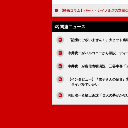
【映画コラム】バート・レイノルズの立派な遺作『ラスト・ムービ
関連ニュース
「記憶にございません！」大ヒット当確
中井貴一がバルコニーから演説 ディ
中井貴一が所信表明演説 三谷幸喜「
【インタビュー】『雪子さんの足音』
「ライバルでいたい」
岡田准一＆福士蒼汰「２人の夢がかな