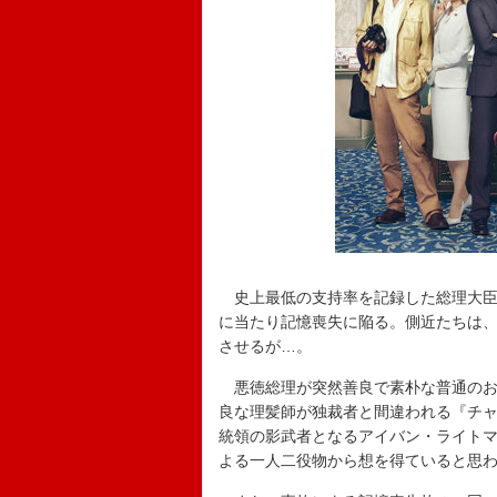
史上最低の支持率を記録した総理大臣
に当たり記憶喪失に陥る。側近たちは
させるが…。
悪徳総理が突然善良で素朴な普通のお
良な理髪師が独裁者と間違われる『チャ
統領の影武者となるアイバン・ライトマ
よる一人二役物から想を得ていると思