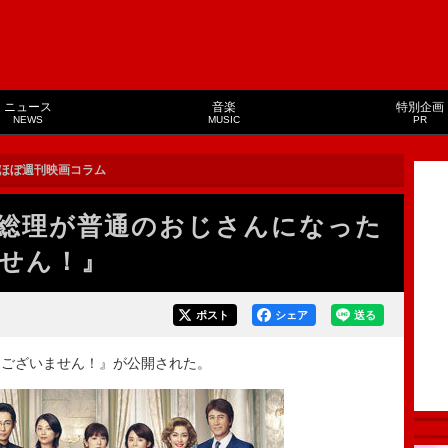
ニュース
音楽
特別企画
NEWS
MUSIC
PR
ほぼ週刊映画コラム
総理が普通のおじさんになった
せん！』
ポスト
シェア
送る
ございません！』が公開された。