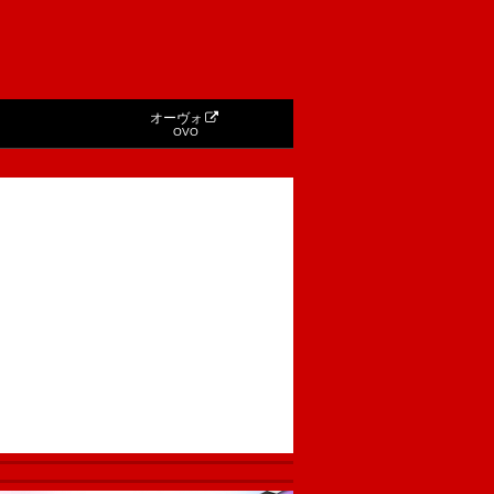
オーヴォ
OVO