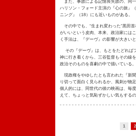
また、事故による記憶喪失故の、同一
ハリソン・フォード主演の『心の旅』（
ニング』（18）にも近いものがある。
その中でも、“生まれ変わった”黒田首
がいいという皮肉、本来、政治家には
く手法は、『デーヴ』の影響が大きい
その『デーヴ』は、もとをたどればフ
神に行き着くから、三谷監督もその線
政治そのものを喜劇の中で描いている
現政権をやゆしたとも言われた『新聞
り切って面白く見られるか、風刺が物
個人的には、同世代の彼の映画は、毎
えて、ちょっと気恥ずかしい気もする
1