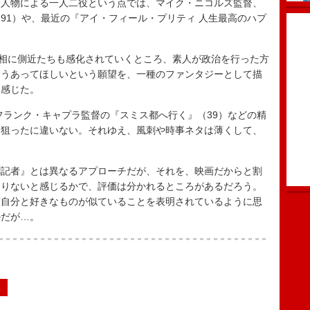
人物による一人二役という点では、マイク・ニコルズ監督、
91）や、最近の『アイ・フィール・プリティ 人生最高のハプ
相に側近たちも感化されていくところ、素人が政治を行った方
こうあってほしいという願望を、一種のファンタジーとして描
と感じた。
ランク・キャプラ監督の『スミス都へ行く』（39）などの精
を狙ったに違いない。それゆえ、風刺や時事ネタは薄くして、
。
記者』とは異なるアプローチだが、それを、映画だからと割
足りないと感じるかで、評価は分かれるところがあるだろう。
度自分と好きなものが似ていることを表明されているように思
のだが…。
2