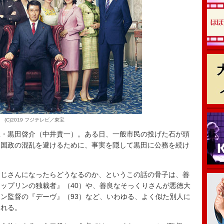
(C)2019 フジテレビ／東宝
・黒田啓介（中井貴一）。ある日、一般市民の投げた石が頭
、国政の混乱を避けるために、事実を隠して黒田に公務を続け
じさんになったらどうなるのか、というこの話の骨子は、善
ップリンの独裁者』（40）や、善良なそっくりさんが悪徳大
ン監督の『デーヴ』（93）など、いわゆる、よく似た別人に
われる。