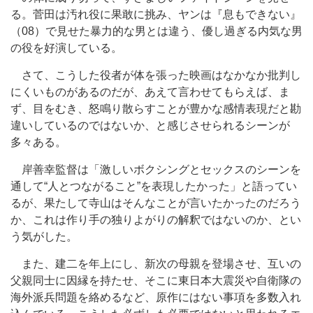
る。菅田は汚れ役に果敢に挑み、ヤンは『息もできない』
（08）で見せた暴力的な男とは違う、優し過ぎる内気な男
の役を好演している。
さて、こうした役者が体を張った映画はなかなか批判し
にくいものがあるのだが、あえて言わせてもらえば、ま
ず、目をむき、怒鳴り散らすことが豊かな感情表現だと勘
違いしているのではないか、と感じさせられるシーンが
多々ある。
岸善幸監督は「激しいボクシングとセックスのシーンを
通して“人とつながること”を表現したかった」と語ってい
るが、果たして寺山はそんなことが言いたかったのだろう
か、これは作り手の独りよがりの解釈ではないのか、とい
う気がした。
また、建二を年上にし、新次の母親を登場させ、互いの
父親同士に因縁を持たせ、そこに東日本大震災や自衛隊の
海外派兵問題を絡めるなど、原作にはない事項を多数入れ