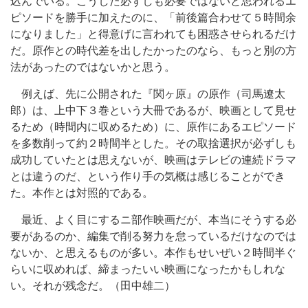
込んでいる。こうした必ずしも必要ではないと思われるエ
ピソードを勝手に加えたのに、「前後篇合わせて５時間余
になりました」と得意げに言われても困惑させられるだけ
だ。原作との時代差を出したかったのなら、もっと別の方
法があったのではないかと思う。
例えば、先に公開された『関ヶ原』の原作（司馬遼太
郎）は、上中下３巻という大冊であるが、映画として見せ
るため（時間内に収めるため）に、原作にあるエピソード
を多数削って約２時間半とした。その取捨選択が必ずしも
成功していたとは思えないが、映画はテレビの連続ドラマ
とは違うのだ、という作り手の気概は感じることができ
た。本作とは対照的である。
最近、よく目にするニ部作映画だが、本当にそうする必
要があるのか、編集で削る努力を怠っているだけなのでは
ないか、と思えるものが多い。本作もせいぜい２時間半ぐ
らいに収めれば、締まったいい映画になったかもしれな
い。それが残念だ。（田中雄二）