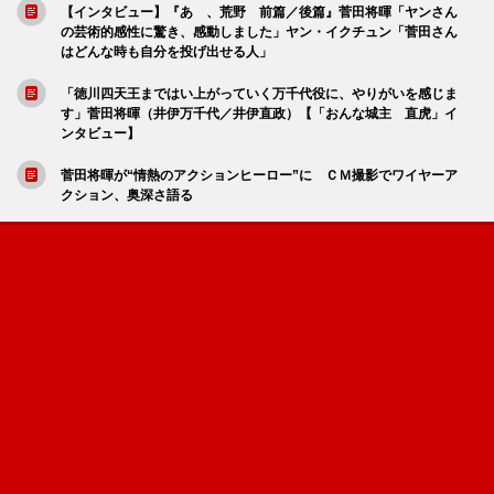
【インタビュー】『あゝ、荒野 前篇／後篇』菅田将暉「ヤンさん
の芸術的感性に驚き、感動しました」ヤン・イクチュン「菅田さん
はどんな時も自分を投げ出せる人」
「徳川四天王まではい上がっていく万千代役に、やりがいを感じま
す」菅田将暉（井伊万千代／井伊直政）【「おんな城主 直虎」イ
ンタビュー】
菅田将暉が“情熱のアクションヒーロー”に ＣＭ撮影でワイヤーア
クション、奥深さ語る