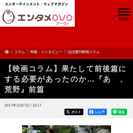
MENU
コラム
特集・インタビュー
ほぼ週刊映画コラム
【映画コラム】果たして前後篇に
する必要があったのか…『あゝ、
荒野』前篇
2017年10月7日 / 18:17
ポスト
シェア
送る