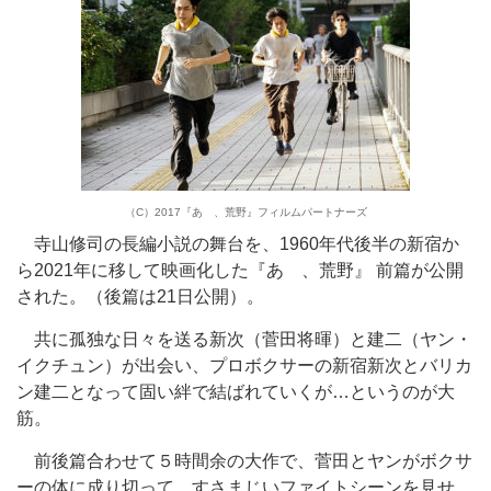
（C）2017『あゝ、荒野』フィルムパートナーズ
寺山修司の長編小説の舞台を、1960年代後半の新宿か
ら2021年に移して映画化した『あゝ、荒野』 前篇が公開
された。（後篇は21日公開）。
共に孤独な日々を送る新次（菅田将暉）と建二（ヤン・
イクチュン）が出会い、プロボクサーの新宿新次とバリカ
ン建二となって固い絆で結ばれていくが…というのが大
筋。
前後篇合わせて５時間余の大作で、菅田とヤンがボクサ
ーの体に成り切って、すさまじいファイトシーンを見せ