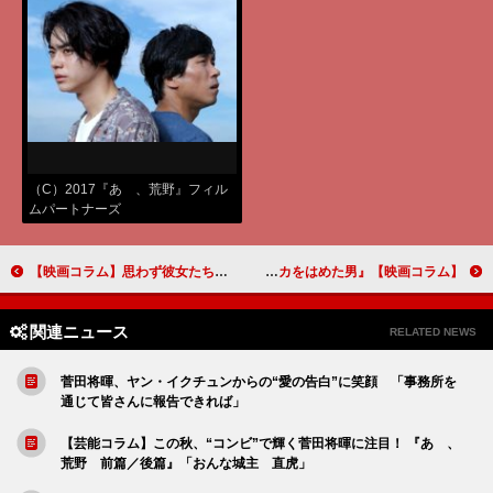
（C）2017『あゝ、荒野』フィル
ムパートナーズ
【映画コラム】思わず彼女たちを応援したくなる『LOCO DD 日本全国どこでもアイドル』
【映画コラム】アメリカ映画の底力を感じさせる『バリー・シール／アメリカをはめた男』
関連ニュース
RELATED NEWS
菅田将暉、ヤン・イクチュンからの“愛の告白”に笑顔 「事務所を
通じて皆さんに報告できれば」
【芸能コラム】この秋、“コンビ”で輝く菅田将暉に注目！ 『あゝ、
荒野 前篇／後篇』「おんな城主 直虎」